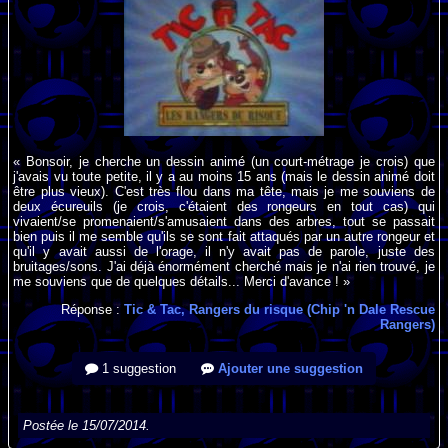
« Bonsoir, je cherche un dessin animé (un court-métrage je crois) que
j'avais vu toute petite, il y a au moins 15 ans (mais le dessin animé doit
être plus vieux). C'est très flou dans ma tête, mais je me souviens de
deux écureuils (je crois, c'étaient des rongeurs en tout cas) qui
vivaient/se promenaient/s'amusaient dans des arbres, tout se passait
bien puis il me semble qu'ils se sont fait attaqués par un autre rongeur et
qu'il y avait aussi de l'orage, il n'y avait pas de parole, juste des
bruitages/sons. J'ai déjà énormément cherché mais je n'ai rien trouvé, je
me souviens que de quelques détails... Merci d'avance ! »
Réponse :
Tic & Tac, Rangers du risque (Chip 'n Dale Rescue
Rangers)
1 suggestion
Ajouter une suggestion
Postée le 15/07/2014.