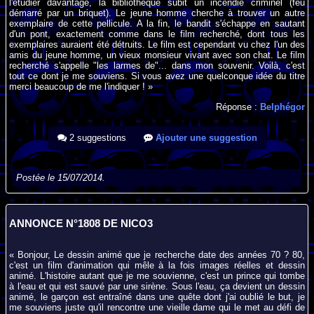
l'étudier davantage, la bibliothèque subit un incendie criminel (feu
démarré par un briquet). Le jeune homme cherche à trouver un autre
exemplaire de cette pellicule. A la fin, le bandit s'échappe en sautant
d'un pont, exactement comme dans le film recherché, dont tous les
exemplaires auraient été détruits. Le film est cependant vu chez l'un des
amis du jeune homme, un vieux monsieur vivant avec son chat. Le film
recherché s'appelle "les larmes de"... dans mon souvenir. Voilà, c'est
tout ce dont je me souviens. Si vous avez une quelconque idée du titre
merci beaucoup de me l'indiquer ! »
Réponse :
Belphégor
2 suggestions
Ajouter une suggestion
Postée le 15/07/2014.
ANNONCE N°1808 DE NICO3
« Bonjour, Le dessin animé que je recherche date des années 70 ? 80,
c'est un film d'animation qui mêle à la fois images réelles et dessin
animé. L'histoire autant que je me souvienne, c'est un prince qui tombe
à l'eau et qui est sauvé par une sirène. Sous l'eau, ça devient un dessin
animé, le garçon est entraîné dans une quête dont j'ai oublié le but, je
me souviens juste qu'il rencontre une vieille dame qui le met au défi de