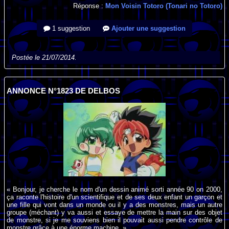
Réponse :
Mon Voisin Totoro (Tonari no Totoro)
1 suggestion
Ajouter une suggestion
Postée le 21/07/2014.
ANNONCE N°1823 DE DELBOS
« Bonjour, je cherche le nom d'un dessin animé sorti année 90 on 2000,
ça raconte l'histoire d'un scientifique et de ses deux enfant un garçon et
une fille qui vont dans un monde ou il y a des monstres, mais un autre
groupe (méchant) y va aussi et essaye de mettre la main sur des objet
de monstre, si je me souviens bien il pouvait aussi pendre contrôle de
monstre grâce à une énorme machine. »