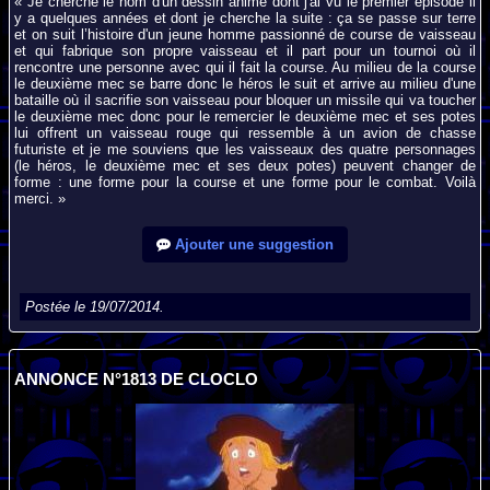
« Je cherche le nom d'un dessin animé dont j'ai vu le premier épisode il
y a quelques années et dont je cherche la suite : ça se passe sur terre
et on suit l’histoire d'un jeune homme passionné de course de vaisseau
et qui fabrique son propre vaisseau et il part pour un tournoi où il
rencontre une personne avec qui il fait la course. Au milieu de la course
le deuxième mec se barre donc le héros le suit et arrive au milieu d'une
bataille où il sacrifie son vaisseau pour bloquer un missile qui va toucher
le deuxième mec donc pour le remercier le deuxième mec et ses potes
lui offrent un vaisseau rouge qui ressemble à un avion de chasse
futuriste et je me souviens que les vaisseaux des quatre personnages
(le héros, le deuxième mec et ses deux potes) peuvent changer de
forme : une forme pour la course et une forme pour le combat. Voilà
merci. »
Ajouter une suggestion
Postée le 19/07/2014.
ANNONCE N°1813 DE CLOCLO