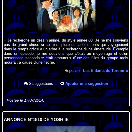
« Je recherche un dessin animé, du style année 80. Je ne me souviens
pas de grand chose si ce n'est plusieurs adolescents qui voyageaient
dans le temps grâce à un arbre à la recherche d'une émeraude. Exemple
dans un épisode, je me souviens que c'était au moyen-age et qu'un
personnage secondaire était amoureux d'une des filles du groupe mais
mourrait à cause d'une flèche. »
Réponse :
Les Enfants de Toromiro
2 suggestions
Ajouter une suggestion
Postée le 17/07/2014.
ANNONCE N°1810 DE YOSHIIE