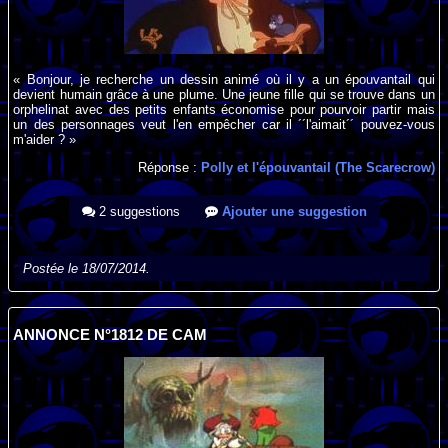
« Bonjour, je recherche un dessin animé où il y a un épouvantail qui
devient humain grâce à une plume. Une jeune fille qui se trouve dans un
orphelinat avec des petits enfants économise pour pourvoir partir mais
un des personnages veut l'en empêcher car il ´´l'aimait´´ pouvez-vous
m'aider ? »
Réponse :
Polly et l'épouvantail (The Scarecrow)
2 suggestions
Ajouter une suggestion
Postée le 18/07/2014.
ANNONCE N°1812 DE CAM