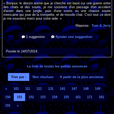
« Bonjour, le dessin animé que je cherche est basé sur une guerre entre
des chats et des souris, je me souviens d'un passage d'un accident
d'avion dans une jungle, puis d'une souris ou une chauve sourie
mexicaine qui joue de la trompette, et de missile chat. C'est tout ce dont
je me souviens merci pour votre aide. »
Réponse :
Tom & Jerry
1 suggestion
Ajouter une suggestion
Postée le 14/07/2014.
La liste de toutes les petites annonces
Trier par :
Non résolues
A partir de la plus ancienne
«
101
111
121
131
141
147
148
149
150
151
152
153
154
155
161
171
181
191
»