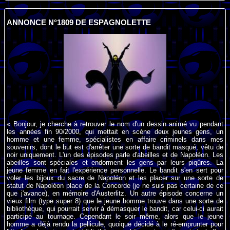
ANNONCE N°1809 DE ESPAGNOLETTE
« Bonjour, je cherche à retrouver le nom d'un dessin animé vu pendant
les années fin 90/2000, qui mettait en scène deux jeunes gens, un
homme et une femme, spécialistes en affaire criminels dans mes
souvenirs, dont le but est d'arrêter une sorte de bandit masqué, vêtu de
noir uniquement. L'un des épisodes parle d'abeilles et de Napoléon. Les
abeilles sont spéciales et endorment les gens par leurs piqûres. La
jeune femme en fait l'expérience personnelle. Le bandit s'en sert pour
voler les bijoux du sacre de Napoléon et les placer sur une sorte de
statut de Napoléon place de la Concorde (je ne suis pas certaine de ce
que j'avance), en mémoire d'Austerlitz. Un autre épisode concerne un
vieux film (type super 8) que le jeune homme trouve dans une sorte de
bibliothèque, qui pourrait servir à démasquer le bandit, car celui-ci aurait
participé au tournage. Cependant le soir même, alors que le jeune
homme a déjà rendu la pellicule, quoique décidé à le ré-emprunter pour