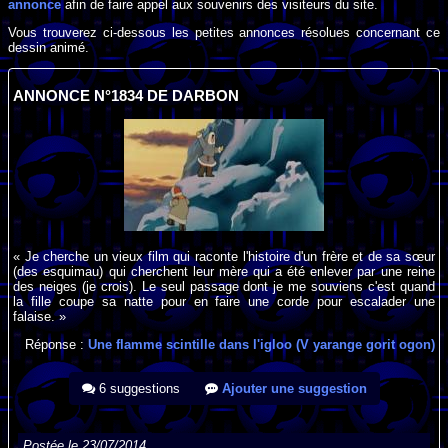
annonce
afin de faire appel aux souvenirs des visiteurs du site.
Vous trouverez ci-dessous les petites annonces résolues concernant ce
dessin animé.
ANNONCE N°1834 DE DARBON
« Je cherche un vieux film qui raconte l'histoire d'un frère et de sa sœur
(des esquimau) qui cherchent leur mère qui a été enlever par une reine
des neiges (je crois). Le seul passage dont je me souviens c'est quand
la fille coupe sa natte pour en faire une corde pour escalader une
falaise. »
Réponse :
Une flamme scintille dans l'igloo (V yarange gorit ogon)
6 suggestions
Ajouter une suggestion
Postée le 23/07/2014.