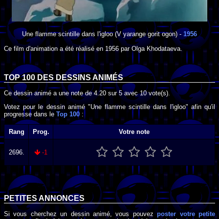
Une flamme scintille dans l'igloo
(V yarange gorit ogon) -
1956
Ce film d'animation a été réalisé en
1956
par
Olga Khodataeva
.
TOP 100 DES
DESSINS ANIMÉS
Ce dessin animé a une note de
4.20
sur
5
avec
10
vote(s).
Votez pour le dessin animé "Une flamme scintille dans l'igloo" afin qu'il
progresse dans le
Top 100
:
Rang
Prog.
Votre note
2696.
-1
PETITES ANNONCES
Si vous cherchez un dessin animé, vous pouvez
poster votre petite