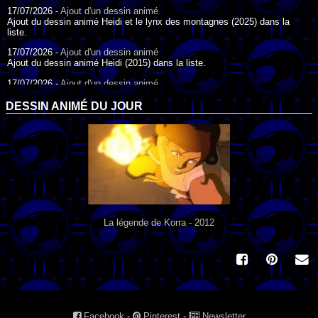
17/07/2026 -
Ajout d'un dessin animé
Ajout du dessin animé Heidi et le lynx des montagnes (2025) dans la
liste.
17/07/2026 -
Ajout d'un dessin animé
Ajout du dessin animé Heidi (2015) dans la liste.
17/07/2026 -
Ajout d'un dessin animé
Ajout du dessin animé Heidi (1995) dans la liste.
DESSIN ANIMÉ DU JOUR
09/07/2026 -
Ajout d'un dessin animé
Ajout du dessin animé Genki l'Aventurier de la Chance (2006) dans la
liste.
04/07/2026 -
Ajout d'un dessin animé
Ajout du dessin animé Vilain Petit Canard (2000) dans la liste.
04/07/2026 -
Ajout d'un dessin animé
Ajout du dessin animé Le Noël du vilain petit canard (2003) dans la liste.
La légende de Korra - 2012
Facebook
-
Pinterest
-
Newsletter