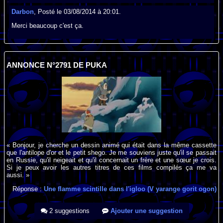
Darbon
, Posté le 03/08/2014 à 20:01.
Merci beaucoup c'est ça.
ANNONCE N°2791 DE PUKA
« Bonjour, je cherche un dessin animé qui était dans la même cassette
que l'antilope d'or et le petit shego. Je me souviens juste qu'il se passait
en Russie, qu'il neigeait et qu'il concernait un frère et une sœur je crois.
Si je peux avoir les autres titres de ces films compilés ça me va
aussi. »
Réponse :
Une flamme scintille dans l'igloo (V yarange gorit ogon)
2 suggestions
Ajouter une suggestion