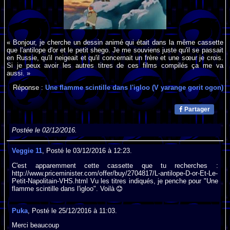
« Bonjour, je cherche un dessin animé qui était dans la même cassette
que l'antilope d'or et le petit shego. Je me souviens juste qu'il se passait
en Russie, qu'il neigeait et qu'il concernait un frère et une sœur je crois.
Si je peux avoir les autres titres de ces films compilés ça me va
aussi. »
Réponse :
Une flamme scintille dans l'igloo (V yarange gorit ogon)
Partager
Postée le 02/12/2016.
Veggie 11
, Posté le 03/12/2016 à 12:23.
C'est apparemment cette cassette que tu recherches :
http://www.priceminister.com/offer/buy/2704817/L-antilope-D-or-Et-Le-
Petit-Napolitain-VHS.html Vu les titres indiqués, je penche pour "Une
flamme scintille dans l'igloo". Voilà
Puka
, Posté le 25/12/2016 à 11:03.
Merci beaucoup