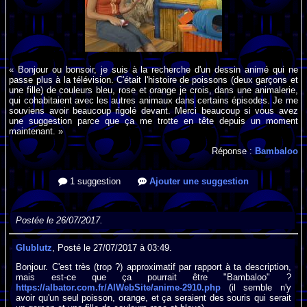
« Bonjour ou bonsoir, je suis à la recherche d'un dessin animé qui ne
passe plus à la télévision. C'était l'histoire de poissons (deux garçons et
une fille) de couleurs bleu, rose et orange je crois, dans une animalerie,
qui cohabitaient avec les autres animaux dans certains épisodes. Je me
souviens avoir beaucoup rigolé devant. Merci beaucoup si vous avez
une suggestion parce que ça me trotte en tête depuis un moment
maintenant. »
Réponse :
Bambaloo
1 suggestion
Ajouter une suggestion
Postée le 26/07/2017.
Glublutz
, Posté le 27/07/2017 à 03:49.
Bonjour. C'est très (trop ?) approximatif par rapport à ta description,
mais est-ce que ça pourrait être "Bambaloo" ?
https://albator.com.fr/AlWebSite/anime-2910.php
(il semble n'y
avoir qu'un seul poisson, orange, et ça seraient des souris qui serait