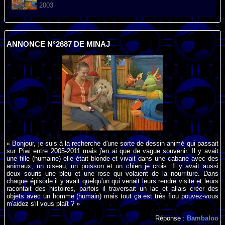
2003
ANNONCE N°2687 DE MINAJ
« Bonjour, je suis à la recherche d'une sorte de dessin animé qui passait
sur Piwi entre 2005-2011 mais j'en ai que de vague souvenir. Il y avait
une fille (humaine) elle était blonde et vivait dans une cabane avec des
animaux, un oiseau, un poisson et un chien je crois. Il y avait aussi
deux souris une bleu et une rose qui volaient de la nourriture. Dans
chaque épisode il y avait quelqu'un qui venait leurs rendre visite et leurs
racontait des histoires, parfois il traversait un lac et allais créer des
objets avec un homme (humain) mais tout ça est très flou pouvez-vous
m'aidez s'il vous plaît ? »
Réponse :
Bambaloo