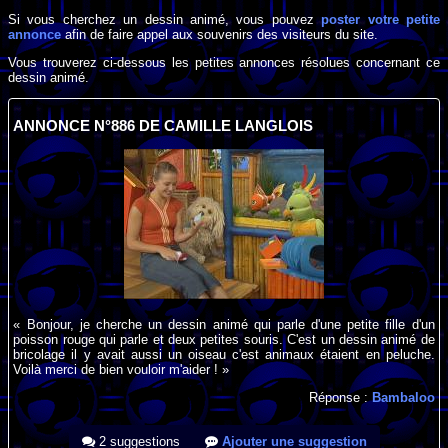
Si vous cherchez un dessin animé, vous pouvez
poster votre petite
annonce
afin de faire appel aux souvenirs des visiteurs du site.
Vous trouverez ci-dessous les petites annonces résolues concernant ce
dessin animé.
ANNONCE N°886 DE CAMILLE LANGLOIS
« Bonjour, je cherche un dessin animé qui parle d'une petite fille d'un
poisson rouge qui parle et deux petites souris. C'est un dessin animé de
bricolage il y avait aussi un oiseau c'est animaux étaient en peluche.
Voilà merci de bien vouloir m'aider ! »
Réponse :
Bambaloo
2 suggestions
Ajouter une suggestion