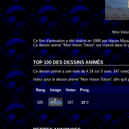
Mon Voisi
Ce film d'animation a été réalisé en
1988
par
Hayao Miya
Ce dessin animé "Mon Voisin Totoro" est classé dans le 
TOP 100 DES
DESSINS ANIMÉS
Ce dessin animé a une note de
4.24
sur
5
avec
347
vote(
Votez pour le dessin animé "Mon Voisin Totoro" afin qu'il
Rang
Image
Votes
Prog.
180.
347
0