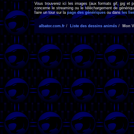
Vous trouverez ici les images (aux formats gif, jpg et 
concerne le streaming ou le téléchargement de générique
faire un tour sur la
page des génériques
ou dans
les lie
albator.com.fr
Liste des dessins animés
Mon V