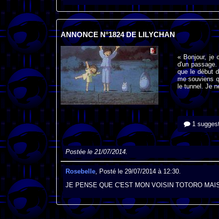
ANNONCE N°1824 DE LILYCHAN
« Bonjour, je
d'un passage. 
que le début 
me souviens qu
le tunnel. Je 
1 suggest
Postée le 21/07/2014.
Rosebelle
, Posté le 29/07/2014 à 12:30.
JE PENSE QUE C'EST MON VOISIN TOTORO MAIS