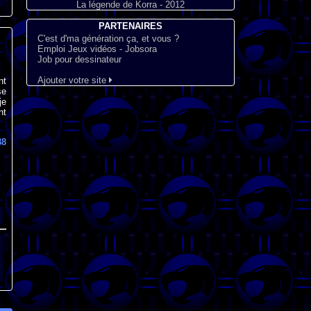
La légende de Korra - 2012
PARTENAIRES
C'est d'ma génération ça, et vous ?
Emploi Jeux vidéos - Jobsora
Job pour dessinateur
Ajouter votre site
nt
se
je
nt
88