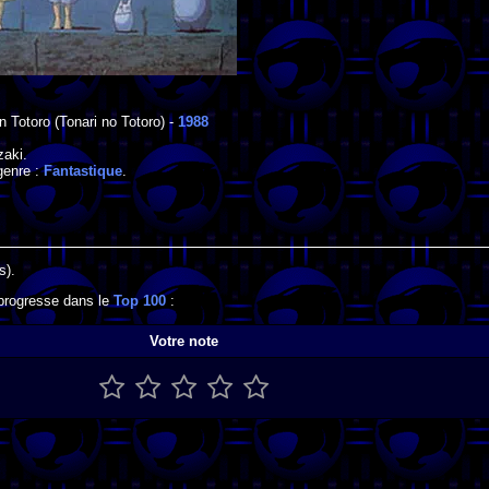
n Totoro
(Tonari no Totoro) -
1988
zaki
.
genre :
Fantastique
.
s).
 progresse dans le
Top 100
:
Votre note