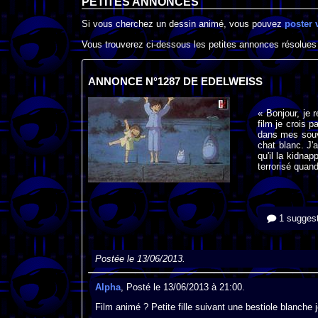
PETITES ANNONCES
Si vous cherchez un dessin animé, vous pouvez
poster 
Vous trouverez ci-dessous les petites annonces résolues
ANNONCE N°1287 DE EDELWEISS
« Bonjour, je 
film je crois 
dans mes souve
chat blanc. J'
qu'il la kidna
terrorisé quand
1 suggest
Postée le 13/06/2013.
Alpha
, Posté le 13/06/2013 à 21:00.
Film animé ? Petite fille suivant une bestiole blanche j