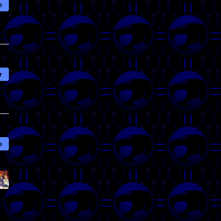
e
r
e