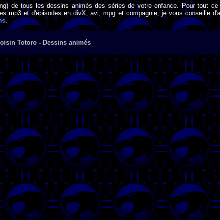
png) de tous les dessins animés des séries de votre enfance. Pour tout ce 
s mp3 et d'épisodes en divX, avi, mpg et compagnie, je vous conseille d'al
ns
.
oisin Totoro - Dessins animés