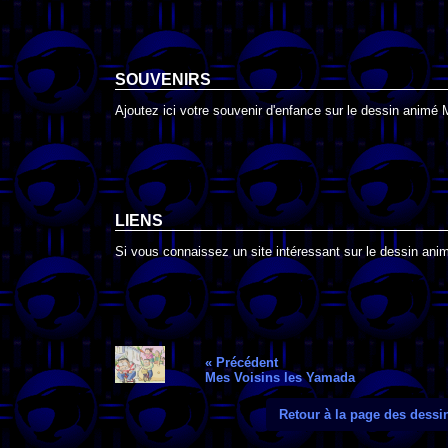
SOUVENIRS
Ajoutez ici votre souvenir d'enfance sur le dessin animé 
LIENS
Si vous connaissez un site intéressant sur le dessin anim
« Précédent
Mes Voisins les Yamada
Retour à la page des dess