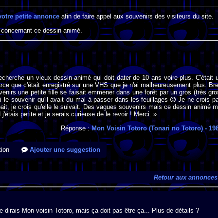
votre petite annonce
afin de faire appel aux souvenirs des visiteurs du site.
 concernant ce dessin animé.
recherche un vieux dessin animé qui doit dater de 10 ans voire plus. C'était 
parce que c'était enregistré sur une VHS que je n'ai malheureusement plus. Bre
nirs une petite fille se faisait emmener dans une forêt par un gros (très gro
ai le souvenir qu'il avait du mal à passer dans les feuillages
Je ne crois p
ppait, je crois qu'elle le suivait. Des vagues souvenirs mais ce dessin animé m
 j'étais petite et je serais curieuse de le revoir ! Merci. »
Réponse :
Mon Voisin Totoro (Tonari no Totoro)
- 19
ion
Ajouter une suggestion
Retour aux annonces
e dirais Mon voisin Totoro, mais ça doit pas être ça... Plus de détails ?