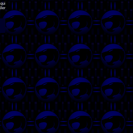
qui
ler