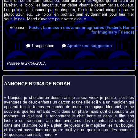
dans un centre commercial où, pour distraire les vigiles qui tentaient de
l'arrêter, le "blob" les lançait sur un débat visant à déterminer sa couleur.
Les policiers finissaient par se disputer, l'un le trouvant indigo, un autre
plutôt azur, etc. Le "blob" en profitait bien évidemment pour leur filer
sous le nez. Merci d'avance pour votre aide. »
Réponse :
Foster, la maison des amis imaginaires (Foster's Home
for Imaginary Friends)
1 suggestion
Ajouter une suggestion
Postée le 27/06/2017.
ANNONCE N°2948 DE NORAH
« Bonjour, je cherche un dessin animé assez vieux je pense, c'est les
aventures de deux enfants un garçon et une fille et il y a un magicien qui
apparaît tout le temps en espèce de tourbillon magique bleu ciel, je me
souviens que les enfants vont dans un phare mais qu'il disparaît à un
moment, et qu'aussi ils rencontrent le chat botté et dans le film son
histoire est racontée. Une des aventures des enfants est qu'ils vont
dans une chambre où il y a plein de jouets et le magicien les fait bouger,
et ils vont aussi dans une grotte où il y a un quelqu'un qui les poursuit.
Si quelqu'un connaît, merci. »