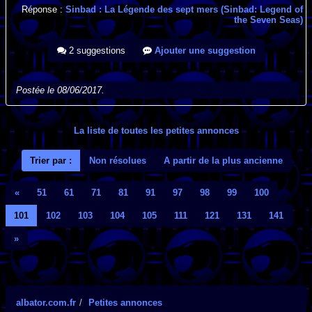
Réponse :
Sinbad : La Légende des sept mers (Sinbad: Legend of
the Seven Seas)
2 suggestions
Ajouter une suggestion
Postée le 08/06/2017.
La liste de toutes les petites annonces
Trier par :
Non résolues
A partir de la plus ancienne
«
51
61
71
81
91
97
98
99
100
101
102
103
104
105
111
121
131
141
»
albator.com.fr
Petites annonces