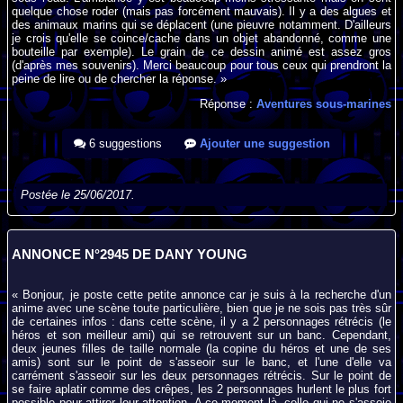
quelque chose roder (mais pas forcément mauvais). Il y a des algues et
des animaux marins qui se déplacent (une pieuvre notamment. D'ailleurs
je crois qu'elle se coince/cache dans un objet abandonné, comme une
bouteille par exemple). Le grain de ce dessin animé est assez gros
(d'après mes souvenirs). Merci beaucoup pour tous ceux qui prendront la
peine de lire ou de chercher la réponse. »
Réponse :
Aventures sous-marines
6 suggestions
Ajouter une suggestion
Postée le 25/06/2017.
ANNONCE N°2945 DE DANY YOUNG
« Bonjour, je poste cette petite annonce car je suis à la recherche d'un
anime avec une scène toute particulière, bien que je ne sois pas très sûr
de certaines infos : dans cette scène, il y a 2 personnages rétrécis (le
héros et son meilleur ami) qui se retrouvent sur un banc. Cependant,
deux jeunes filles de taille normale (la copine du héros et une de ses
amis) sont sur le point de s'asseoir sur le banc, et l'une d'elle va
carrément s'asseoir sur les deux personnages rétrécis. Sur le point de
se faire aplatir comme des crêpes, les 2 personnages hurlent le plus fort
possible pour attirer leur attention. A ce moment là, celle qui ne s'assoie