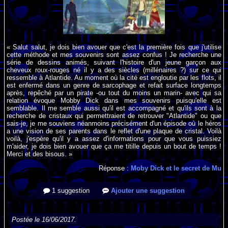
« Salut salut, je dois bien avouer que c'est la première fois que j'utilise
cette méthode et mes souvenirs sont assez confus ! Je recherche une
série de dessins animés, suivant l'histoire d'un jeune garçon aux
cheveux roux-rouges né il y a des siècles (millénaires ?) sur ce qui
ressemble à Atlantide. Au moment où la cité est engloutie par les flots, il
est enfermé dans un genre de sarcophage et refait surface longtemps
après, repêché par un pirate -ou tout du moins un marin- avec qui sa
relation évoque Mobby Dick dans mes souvenirs puisqu'elle est
semblable. Il me semble aussi qu'il est accompagné et qu'ils sont à la
recherche de cristaux qui permettraient de retrouver "Atlantide" ou que
sais-je, je me souviens néanmoins précisément d'un épisode où le héros
a une vision de ses parents dans le reflet d'une plaque de cristal. Voilà
voilà, j'espère qu'il y a assez d'informations pour que vous puissiez
m'aider, je dois bien avouer que ça me titille depuis un bout de temps !
Merci et des bisous. »
Réponse :
Moby Dick et le secret de Mu
1 suggestion
Ajouter une suggestion
Postée le 16/06/2017.