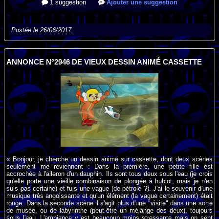
1 suggestion
Ajouter une suggestion
Postée le 26/06/2017.
ANNONCE N°2946 DE VIEUX DESSIN ANIMÉ CASSETTE
« Bonjour, je cherche un dessin animé sur cassette, dont deux scènes
seulement me reviennent : Dans la première, une petite fille est
accrochée à l'aileron d'un dauphin. Ils sont tous deux sous l'eau (je crois
qu'elle porte une vieille combinaison de plongée à hublot, mais je n'en
suis pas certaine) et fuis une vague (de pétrole ?). J'ai le souvenir d'une
musique très angoissante et qu'un élément (la vague certainement) était
rouge. Dans la seconde scène il s'agit plus d'une "visite" dans une sorte
de musée, ou de labyrinthe (peut-être un mélange des deux), toujours
sous l'eau. L'ambiance y est beaucoup moins stressante mais on sent