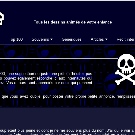
Tous les dessins animés de votre enfance
Top 100
Souvenirs
Génériques
Articles
Récit inter
00, une suggestion ou juste une piste, n'hésitez pas
s pouvez également répondre ici aux internautes qui
ez. Vos retours sont appréciés par ceux qui prennent
que vous avez oublié, pour poster votre propre petite annonce, remplissez
up étant plus jeune et dont je ne me souviens plus du nom. J'ai dû le voir à 
ait en Asie, et dans le générique (ou peut-être un épisode) on y voyait 