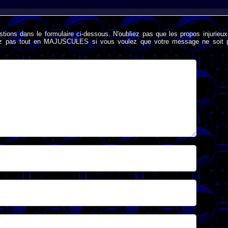
stions dans le formulaire ci-dessous. N'oubliez pas que les propos injurieu
rivez pas tout en MAJUSCULES si vous voulez que votre message ne soit 