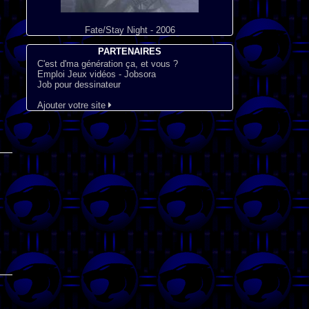
Fate/Stay Night - 2006
PARTENAIRES
C'est d'ma génération ça, et vous ?
Emploi Jeux vidéos - Jobsora
Job pour dessinateur
Ajouter votre site