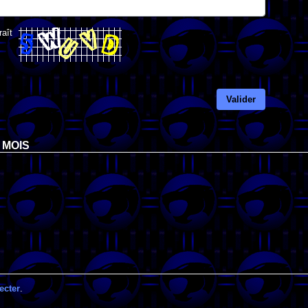
raît
Valider
 MOIS
ecter
.