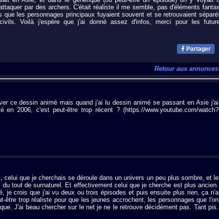
attaquer par des archers. C'était réaliste il me semble, pas d'éléments fanta
is que les personnages principaux fuyaient souvent et se retrouvaient séparé
civils. Voilà j'espère que j'ai donné assez d'infos, merci pour les futur
Partager
Retour aux annonces
uver ce dessin animé mais quand j'ai lu dessin animé se passant en Asie j'ai
é en 2006, c'est peut-être trop récent ? (https://www.youtube.com/watch?
 celui que je cherchais se déroule dans un univers un peu plus sombre, et le
as du tout de surnaturel. Et effectivement celui que je cherche est plus ancien.
, je crois que j'ai vu deux ou trois épisodes et puis ensuite plus rien, ça n'a
ut-être trop réaliste pour que les jeunes accrochent, les personnages que l'on
ïque. J'ai beau chercher sur le net je ne le retrouve décidément pas. Tant pis.