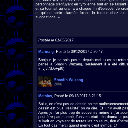
personnage s'enfuyant en tyrolienne tout en se faisant 
et ça tournait au drama à chaque fin d'épisode. Je cro
et qu'une sorte d'armée faisait la terreur chez les 
suggestions. »
Postée le 01/05/2017.
Marina g
, Posté le 09/12/2017 à 20:47.
Bonjour, je ne sais pas si depuis mai tu as pu retro
pensé à Shaolin Wuzang, seulement il a été diffus
v=vj3tNDeFpI8)
Shaolin Wuzang
2006
Mathias
, Posté le 09/12/2017 à 21:15.
Salut, ce n'est pas ce dessin animé malheureusement,
dessin est plus "réaliste" on va dire. Et il n'y avait p
Après je n'ai plus trop de souvenirs même si j'ai adoré
peut-être pas marché, l'univers était très drama et pe
suivait en voyaient de toutes les couleurs, rien d'héro
En tout cas merci quand même c'est sympa.