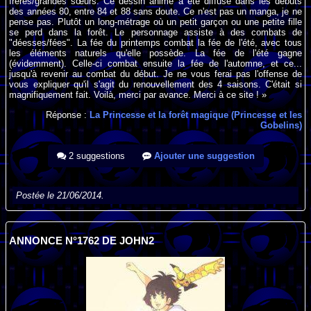
frères/grandes sœurs. Ce dessin animé a été diffusé dans les débuts
des années 80, entre 84 et 88 sans doute. Ce n'est pas un manga, je ne
pense pas. Plutôt un long-métrage où un petit garçon ou une petite fille
se perd dans la forêt. Le personnage assiste à des combats de
"déesses/fées". La fée du printemps combat la fée de l'été, avec tous
les éléments naturels qu'elle possède. La fée de l'été gagne
(évidemment). Celle-ci combat ensuite la fée de l'automne, et ce...
jusqu'à revenir au combat du début. Je ne vous ferai pas l'offense de
vous expliquer qu'il s'agit du renouvellement des 4 saisons. C'était si
magnifiquement fait. Voilà, merci par avance. Merci à ce site ! »
Réponse :
La Princesse et la forêt magique (Princesse et les
Gobelins)
2 suggestions
Ajouter une suggestion
Postée le 21/06/2014.
ANNONCE N°1762 DE JOHN2