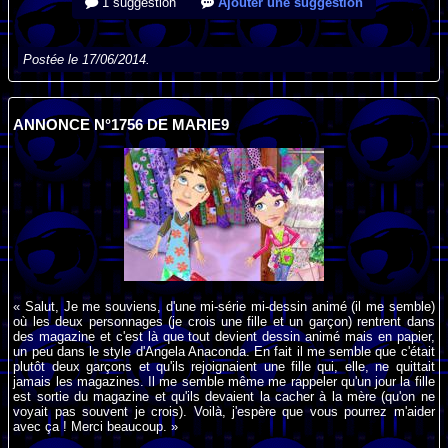
1 suggestion
Ajouter une suggestion
Postée le 17/06/2014.
ANNONCE N°1756 DE MARIE9
« Salut, Je me souviens, d'une mi-série mi-dessin animé (il me semble)
où les deux personnages (je crois une fille et un garçon) rentrent dans
des magazine et c'est là que tout devient dessin animé mais en papier,
un peu dans le style d'Angela Anaconda. En fait il me semble que c'était
plutôt deux garçons et qu'ils rejoignaient une fille qui, elle, ne quittait
jamais les magazines. Il me semble même me rappeler qu'un jour la fille
est sortie du magazine et qu'ils devaient la cacher à la mère (qu'on ne
voyait pas souvent je crois). Voilà, j'espère que vous pourrez m'aider
avec ça ! Merci beaucoup. »