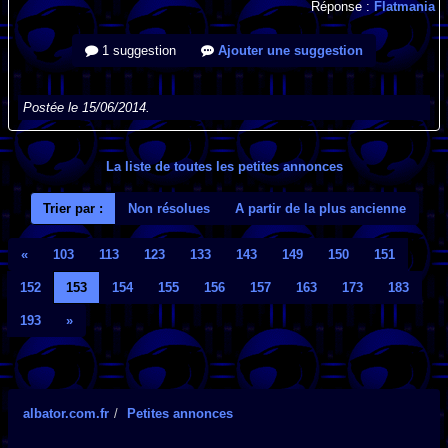
Réponse :
Flatmania
1 suggestion
Ajouter une suggestion
Postée le 15/06/2014.
La liste de toutes les petites annonces
Trier par :
Non résolues
A partir de la plus ancienne
«
103
113
123
133
143
149
150
151
152
153
154
155
156
157
163
173
183
193
»
albator.com.fr
Petites annonces