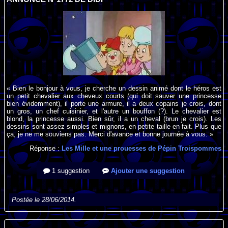
« Bien le bonjour à vous, je cherche un dessin animé dont le héros est
un petit chevalier aux cheveux courts (qui doit sauver une princesse
bien évidemment), il porte une armure, il a deux copains je crois, dont
un gros, un chef cuisinier, et l'autre un bouffon (?). Le chevalier est
blond, la princesse aussi. Bien sûr, il a un cheval (brun je crois). Les
dessins sont assez simples et mignons, en petite taille en fait. Plus que
ça, je ne me souviens pas. Merci d'avance et bonne journée à vous. »
Réponse :
Les Mille et une prouesses de Pépin Troispommes
1 suggestion
Ajouter une suggestion
Postée le 28/06/2014.