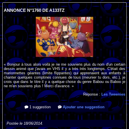
ANNONCE N°1760 DE A133TZ
« Bonjour à tous alors voilà je ne me souviens plus du nom d'un certain
dessin animé que j'avais en VHS il y a très très longtemps. C'était des
marionnettes géantes (limite flippantes) qui apprenaient aux enfants à
chanter quelques comptines connues de tous (meunier tu dors, etc.), je
crois que dans le titre il y a quelque chose du genre Babou ou Baboo je
ne m'en souviens plus ! Merci d'avance. »
Réponse :
Les Tweenies
1 suggestion
Ajouter une suggestion
Postée le 18/06/2014.