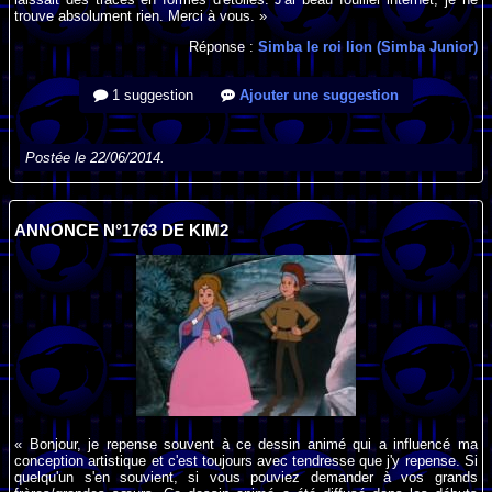
trouve absolument rien. Merci à vous. »
Réponse :
Simba le roi lion (Simba Junior)
1 suggestion
Ajouter une suggestion
Postée le 22/06/2014.
ANNONCE N°1763 DE KIM2
« Bonjour, je repense souvent à ce dessin animé qui a influencé ma
conception artistique et c'est toujours avec tendresse que j'y repense. Si
quelqu'un s'en souvient, si vous pouviez demander à vos grands