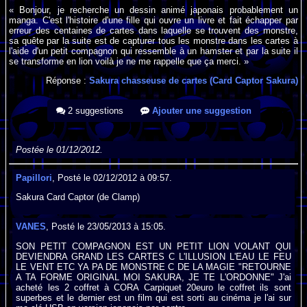
« Bonjour, je recherche un dessin animé japonais probablement un
manga. C'est l'histoire d'une fille qui ouvre un livre et fait échapper par
erreur des centaines de cartes dans laquelle se trouvent des monstre,
sa quête par la suite est de capturer tous les monstre dans les cartes à
l'aide d'un petit compagnon qui ressemble à un hamster et par la suite il
se transforme en lion voilà je ne me rappelle que ça merci. »
Réponse :
Sakura chasseuse de cartes (Card Captor Sakura)
2 suggestions
Ajouter une suggestion
Postée le 01/12/2012.
Papillori
, Posté le 02/12/2012 à 09:57.
Sakura Card Captor (de Clamp)
VANES
, Posté le 23/05/2013 à 15:05.
SON PETIT COMPAGNON EST UN PETIT LION VOLANT QUI
DEVIENDRA GRAND LES CARTES C L'ILLUSION L'EAU LE FEU
LE VENT ETC YA PA DE MONSTRE C DE LA MAGIE "RETOURNE
A TA FORME ORIGINAL MOI SAKURA, JE TE L'ORDONNE" J'ai
acheté les 2 coffret à CORA Carpiquet 20euro le coffret ils sont
superbes et le dernier est un film qui est sorti au cinéma je l'ai sur