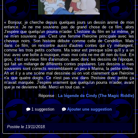
« Bonjour, je cherche depuis quelques jours un dessin animé de mon
enfance. Je ne me souviens pas de grand chose de ce film, alors
J'espère que quelqu'un pourra m'aider. L'histoire du film en lui même, je
ne m'en souviens pas. C'est une femme l'héroïne principale avec les
cheveux noirs. Son histoire débute comme celle de Cendrillon. Mais
dans ce film, on rencontre aussi d'autres contes qui s'y mélangent,
comme les trois petits cochons. Ma sœur est presque sûre qu'il y a un
truc avec une boîte à musique, mais moi cela ne me dit rien du tout. En
gros, c'est un vieux film d'animation, avec donc les dessins de l'époque,
qui fait un mélange de différents contes populaires. Les dessins si mes
souvenirs sont corrects ressemblaient un peu à Marina, la petite sirène.
Ah et il y a une scène mal dessinée où on voit clairement que l'héroïne
n'a que quatre doigts. Ce n'est pas vrai dans l'histoire donc petite ça
m'avait marquée. J'espère vraiment que quelqu'un pourra m'aider, avant
que je ne devienne folle. Merci en tout cas. »
Réponse :
La légende de Cindy (The Magic Riddle)
1 suggestion
Ajouter une suggestion
Postée le 13/11/2018.