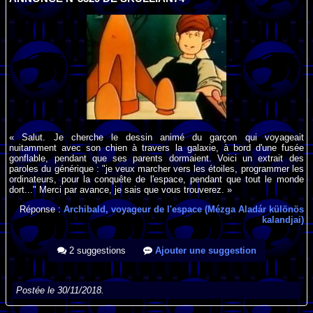
« Salut. Je cherche le dessin animé du garçon qui voyageait
nuitamment avec son chien à travers la galaxie, à bord d'une fusée
gonflable, pendant que ses parents dormaient. Voici un extrait des
paroles du générique : "je veux marcher vers les étoiles, programmer les
ordinateurs, pour la conquête de l'espace, pendant que tout le monde
dort..." Merci par avance, je sais que vous trouverez. »
Réponse :
Archibald, voyageur de l'espace (Mézga Aladár különös
kalandjai)
2 suggestions
Ajouter une suggestion
Postée le 30/11/2018.