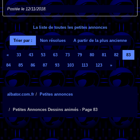
Postée le 12/11/2018.
La liste de toutes les petites annonces
Trier par :
Non résolues
A partir de la plus ancienne
«
33
43
53
63
73
79
80
81
82
83
84
85
86
87
93
103
113
123
»
albator.com.fr
Petites annonces
Petites Annonces Dessins animés - Page 83