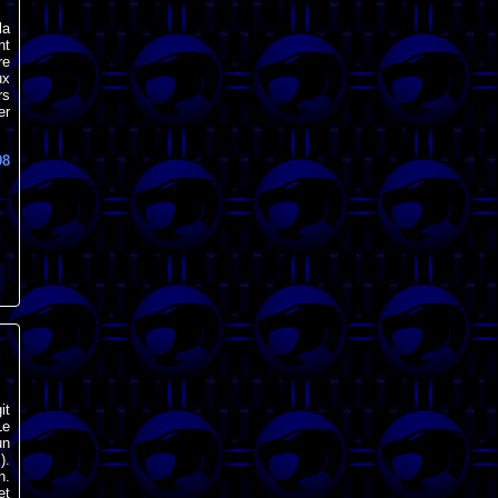
la
nt
re
ux
rs
er
98
it
Le
un
).
n.
et