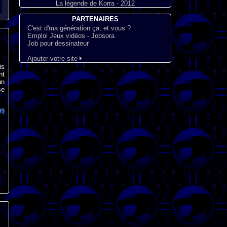
La légende de Korra - 2012
PARTENAIRES
C'est d'ma génération ça, et vous ?
Emploi Jeux vidéos - Jobsora
Job pour dessinateur
Ajouter votre site
is
nt
un
se
09