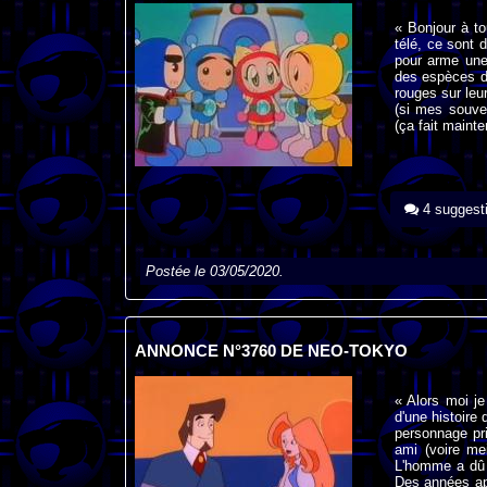
« Bonjour à to
télé, ce sont 
pour arme une 
des espèces d'
rouges sur leu
(si mes souven
(ça fait maint
4 suggest
Postée le 03/05/2020.
ANNONCE N°3760 DE NEO-TOKYO
« Alors moi je
d'une histoire 
personnage pr
ami (voire mei
L'homme a dû 
Des années aprè