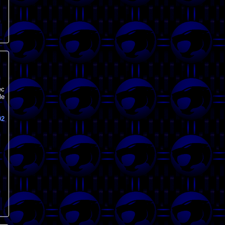
ec
le
02