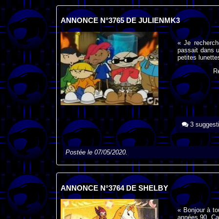
ANNONCE N°3765 DE JULIENMK3
« Je recherch
passait dans un
petites lunette
R
3 suggest
Postée le 07/05/2020.
ANNONCE N°3764 DE SHELBY
« Bonjour à t
années 90. Ça 