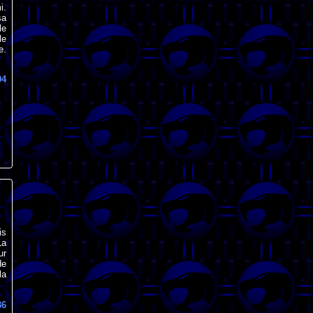
i.
sa
le
le
e.
94
is
La
ur
de
la
36