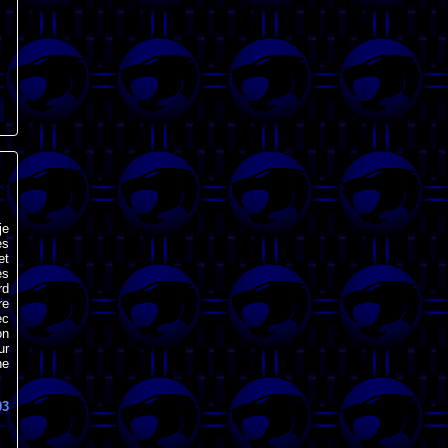
je
ès
et
es
rd
re
ec
on
ur
he
03