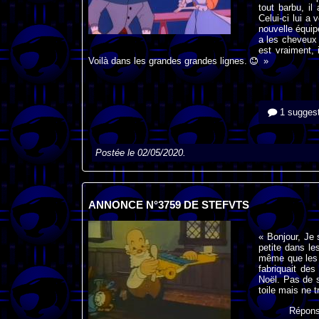
tout barbu, i
Celui-ci lui a 
nouvelle équip
a les cheveux 
est vraiment, 
Voilà dans les grandes grandes lignes.
»
1 suggest
Postée le 02/05/2020.
ANNONCE N°3759 DE STEFVTS
« Bonjour, Je 
petite dans l
même que les t
fabriquait des
Noël. Pas de s
toile mais ne t
Répon