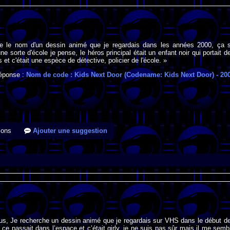
e le nom d'un dessin animé que je regardais dans les années 2000, ça 
e sorte d'école je pense, le héros principal était un enfant noir qui portait d
s et c'était une espèce de détective, policier de l'école. »
éponse :
Nom de code : Kids Next Door (Codename: Kids Next Door)
- 20
ions
Ajouter une suggestion
ous, Je recherche un dessin animé que je regardais sur VHS dans le début d
ce passait dans l’espace et c’était girly, je ne suis pas sûr mais il me semb