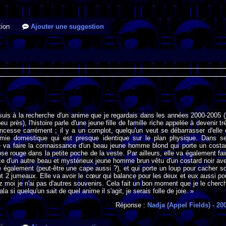
ion
Ajouter une suggestion
suis à la recherche d'un anime que je regardais dans les années 2000-2005 (
u près), l'histoire parle d'une jeune fille de famille riche appelée à devenir tr
incesse carrément ; il y a un complot, quelqu'un veut se débarrasser d'elle 
ie domestique qui est presque identique sur le plan physique. Dans s
le va faire la connaissance d'un beau jeune homme blond qui porte un costa
ose rouge dans la petite poche de la veste. Par ailleurs, elle va également fai
e d'un autre beau et mystérieux jeune homme brun vêtu d'un costard noir av
 également (peut-être une cape aussi ?), et qui porte un loup pour cacher s
t 2 jumeaux. Elle va avoir le cœur qui balance pour les deux et eux aussi po
z moi je n'ai pas d'autres souvenirs. Cela fait un bon moment que je le cherc
la si quelqu'un sait de quel anime il s'agit, je serais folle de joie. »
Réponse :
Nadja (Appel Fields)
- 20