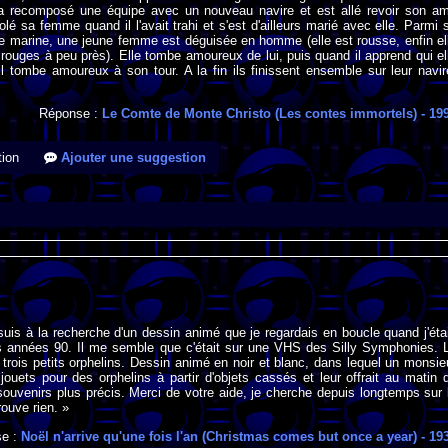
l a recomposé une équipe avec un nouveau navire et est allé revoir son am
volé sa femme quand il l'avait trahi et s'est d'ailleurs marié avec elle. Parmi 
e marine, une jeune femme est déguisée en homme (elle est rousse, enfin el
rouges à peu près). Elle tombe amoureux de lui, puis quand il apprend qui el
il tombe amoureux à son tour. A la fin ils finissent ensemble sur leur navir
Réponse :
Le Comte de Monte Christo (Les contes immortels)
- 19
ion
Ajouter une suggestion
suis à la recherche d'un dessin animé que je regardais en boucle quand j'éta
es années 90. Il me semble que c'était sur une VHS des Silly Symphonies. 
rois petits orphelins. Dessin animé en noir et blanc, dans lequel un monsie
 jouets pour des orphelins à partir d'objets cassés et leur offrait au matin 
ouvenirs plus précis. Merci de votre aide, je cherche depuis longtemps sur 
rouve rien. »
se :
Noël n'arrive qu'une fois l'an (Christmas comes but once a year)
- 19