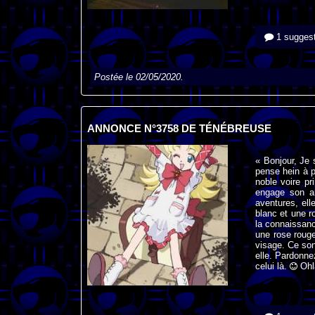
1 suggest
Postée le 02/05/2020.
ANNONCE N°3758 DE TÉNÉBREUSE
« Bonjour, Je 
pense hein à pe
noble voire pr
engage son am
aventures, el
blanc et une r
la connaissanc
une rose rouge
visage. Ce son
elle. Pardonne
celui là.
Ohla