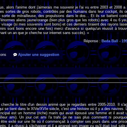
us, alors l'anime dont j'aimerais me souvenir je l'ai vu entre 2003 et 2008 a 
des sortes de gros robots, contrôlés par des humains dans leur cockpit, ils o
sorte de mitrailleuse, des propulsions dans le dos... Et ils se battent cont
énormes aliens jaune/orange (bien plus gros que les robots) avec 4 ou 6 ye
r visage (si mes souvenirs sont bons) et ces derniers tiraient des rayons lase
irs sont bons encore une fois) merci d'avance si quelqu'un réussit à trouv
enant un an que je cherche sur internet sans succès). »
Réponse :
Beda Ball
- 19
ions
Ajouter une suggestion
 cherche le titre d'un dessin animé que je regardais entre 2005-2010. Il s'ag
qui se tient dans le XIVe/XVIe siècle, c'est une histoire où il y a des navires. 
incipal est un homme (riche) marin qui avait épousé une femme et il avait 
lleur ami). Un jour cet ami l'a trahi (je ne sais plus comment ni pourquoi
être exilé sur une île où il commençait à compter ses jours dans une priso
s, il a réussi à s'échapper et il a arrangé son image vu qu'il était tout sale 