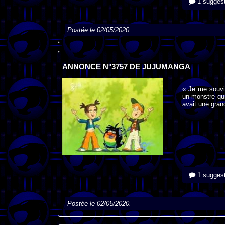
1 suggest
Postée le 02/05/2020.
ANNONCE N°3757 DE JUJUMANGA
« Je me souvie
un monstre qui 
avait une gran
1 suggest
Postée le 02/05/2020.