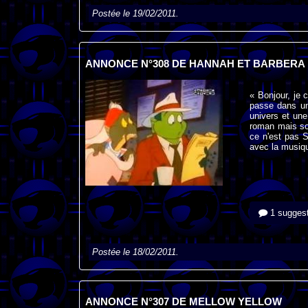
Postée le 19/02/2011.
ANNONCE N°308 DE HANNAH ET BARBERA
« Bonjour, je
passe dans un
univers et un
roman mais sou
ce n'est pas 
avec la musiq
1 suggest
Postée le 18/02/2011.
ANNONCE N°307 DE MELLOW YELLOW