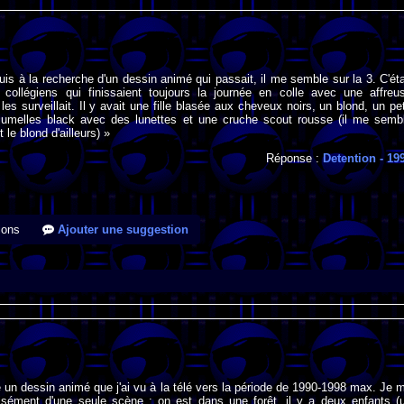
suis à la recherche d'un dessin animé qui passait, il me semble sur la 3. C'éta
collégiens qui finissaient toujours la journée en colle avec une affreu
es surveillait. Il y avait une fille blasée aux cheveux noirs, un blond, un pet
jumelles black avec des lunettes et une cruche scout rousse (il me semb
t le blond d'ailleurs) »
Réponse :
Detention
- 19
ions
Ajouter une suggestion
 un dessin animé que j'ai vu à la télé vers la période de 1990-1998 max. Je 
isément d'une seule scène : on est dans une forêt, il y a deux enfants (