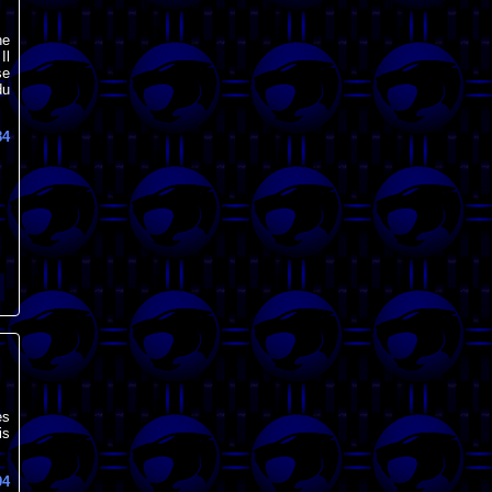
ne
Il
se
du
84
es
is
94