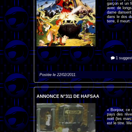
garçon et un f
avec de longs
dame dansent 
dans le dos d
terre, il meurt
1 suggest
Postée le 22/02/2011.
ANNONCE N°311 DE HAFSAA
« Bonjour, ce
pays des rêves
noël (les marc
est le titre. 