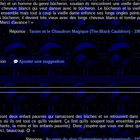
ille) et un homme du genre bûcheron, soudain ils rencontrent une vieille da
 cheveux blancs qui veut danser avec le bûcheron. Le bûcheron et la vieil
ensemble mais tout à coup la vieille dame enfonce ses longs ongles point
u bûcheron, il devient très vieux avec des longs cheveux blancs et tombe p
. Merci d'avance ! »
Réponse :
Taram et le Chaudron Magique (The Black Cauldron)
- 19
ion
Ajouter une suggestion
 sont deux enfant pauvres qui ramassent des bûches et se retrouvent dans 
 où ils ont tout ce qu'ils veulent. Ça finit qu'ils soupent tous ensemble po
hants, la mère et les enfants pauvres). Donc j’espère que vous me direz qu
Merci, beaucoup.
»
Réponse :
Au pays du rêve (Somewhere in dreamland)
- 19