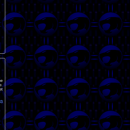
me
e.
et
83