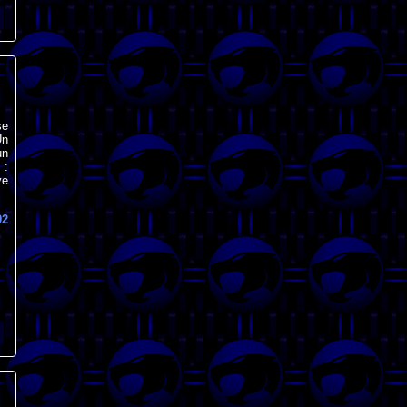
se
Un
un
 :
ve
92