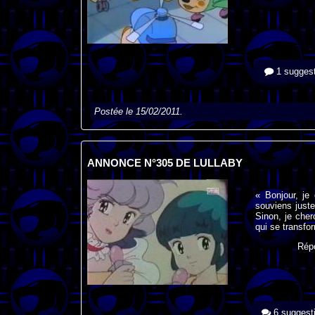
1 suggest
Postée le 15/02/2011.
ANNONCE N°305 DE LULLABY
« Bonjour, je
souviens juste
Sinon, je cherc
qui se transfo
Rép
6 suggest