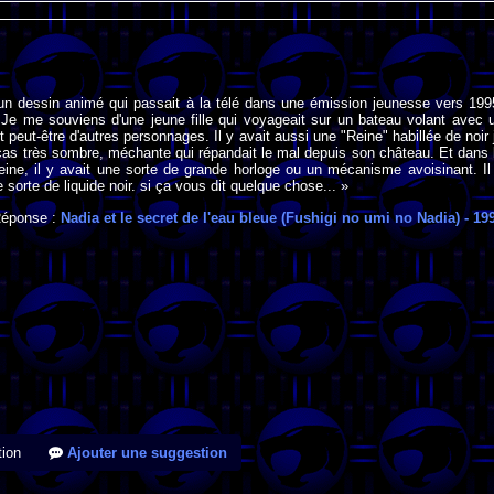
un dessin animé qui passait à la télé dans une émission jeunesse vers 199
 Je me souviens d'une jeune fille qui voyageait sur un bateau volant avec 
 peut-être d'autres personnages. Il y avait aussi une "Reine" habillée de noir 
 cas très sombre, méchante qui répandait le mal depuis son château. Et dans 
eine, il y avait une sorte de grande horloge ou un mécanisme avoisinant. Il
 sorte de liquide noir. si ça vous dit quelque chose... »
éponse :
Nadia et le secret de l'eau bleue (Fushigi no umi no Nadia)
- 19
ion
Ajouter une suggestion