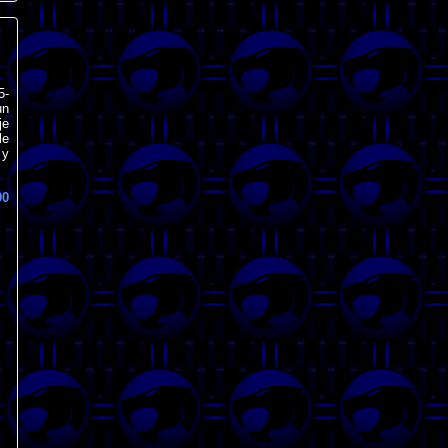
5-
un
je
le
 y
90