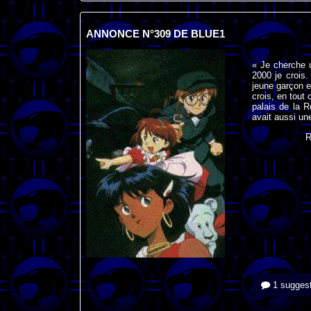
ANNONCE N°309 DE BLUE1
« Je cherche 
2000 je crois.
jeune garçon et
crois, en tout
palais de la R
avait aussi une
R
1 suggest