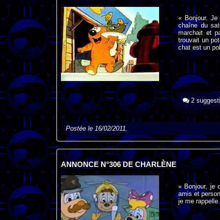
« Bonjour. Je
chaîne du sat
marchait et p
trouvait un po
chat est un pol
2 suggest
Postée le 16/02/2011.
ANNONCE N°306 DE CHARLÈNE
« Bonjour, je
amis et person
je me rappelle 