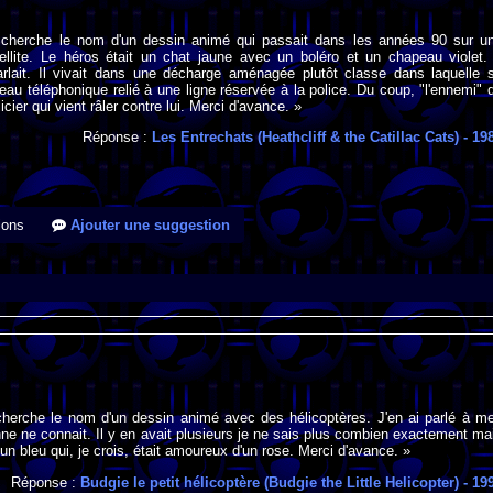
 cherche le nom d'un dessin animé qui passait dans les années 90 sur u
ellite. Le héros était un chat jaune avec un boléro et un chapeau violet. 
arlait. Il vivait dans une décharge aménagée plutôt classe dans laquelle 
teau téléphonique relié à une ligne réservée à la police. Du coup, "l'ennemi" 
icier qui vient râler contre lui. Merci d'avance. »
Réponse :
Les Entrechats (Heathcliff & the Catillac Cats)
- 19
ions
Ajouter une suggestion
 cherche le nom d'un dessin animé avec des hélicoptères. J'en ai parlé à m
ne ne connait. Il y en avait plusieurs je ne sais plus combien exactement ma
un bleu qui, je crois, était amoureux d'un rose. Merci d'avance. »
Réponse :
Budgie le petit hélicoptère (Budgie the Little Helicopter)
- 19