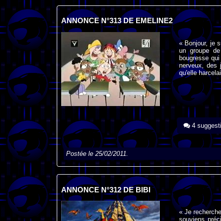
ANNONCE N°313 DE EMELINE2
« Bonjour, je 
un groupe de 
bougresse qui l
nerveux, des 
qu'elle harcelai
4 suggest
Postée le 25/02/2011.
ANNONCE N°312 DE BIBI
« Je recherche
souviens préc