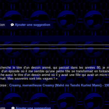
ion
Ajouter une suggestion
 cherche le titre d’un dessin animé, qui passait dans les années 80, je 
 d’un épisode où il me semble qu’une petite fille se transformait en fontain
he aussi le titre d’un dessin animé où il y avait une fille qui avait un micro 
rmait. Mes souvenirs sont très vagues ! »
onse :
Creamy, merveilleuse Creamy (Mahō no Tenshi Kurīmī Mami)
- 19
ions
Ajouter une suggestion