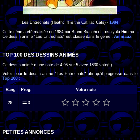
Les Entrechats
(Heathcliff & the Catillac Cats) -
1984
Cette série a été réalisée en
1984
par
Bruno Bianchi
et
Toshiyuki Hiruma
.
Ce dessin animé "Les Entrechats" est classé dans le genre :
Animaux
.
TOP 100 DES
DESSINS ANIMÉS
Ce dessin animé a une note de
4.95
sur
5
avec
1830
vote(s).
Votez pour le dessin animé "Les Entrechats" afin qu'il progresse dans le
Top 100
:
Rang
Prog.
Votre note
28.
0
PETITES ANNONCES