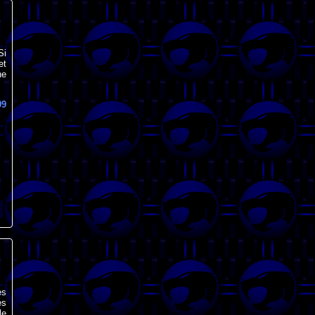
Si
et
ne
99
es
es
le