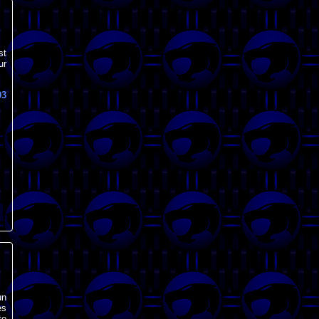
st
ur
03
un
es
te