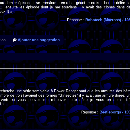
au dernier épisode il se transforme en robot géant je crois... bon je délire p
... ensuite les épisode dont je me souviens il y avait des clones dans d
eux !) »
Réponse :
Robotech (Macross)
- 19
ion
Ajouter une suggestion
 recherche une série semblable à Power Ranger sauf que les armures des hér
ombre de trois) avaient des formes "d'insectes" il y avait une armure dorée, u
 verte si vous pouvez me retrouver cette série je vous en serais tr
! »
Réponse :
Beetleborgs
- 19