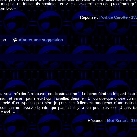
ouge et un tablier. ils habitaient en ville et avaient pleins de problèmes qu'i
semble. »
Réponse :
Poil de Carotte
- 19
ion
Ajouter une suggestion
ez-vous m'aider à retrouver ce dessin animé ? Le héros était un léopard (habil
in et vivant parmi eux) qui travaillait dans le FBI ou quelque chose com
'associé d'un type un peu bête je pense et follement amoureux d'une collèg
ssin animé assez déjanté qui passait il y a un peu plus de 10 ans (s
Merci. »
Réponse :
Moi Renart
- 19