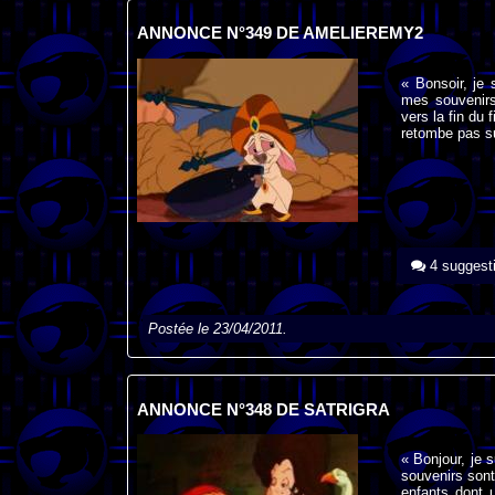
ANNONCE N°349 DE AMELIEREMY2
« Bonsoir, je 
mes souvenirs
vers la fin du 
retombe pas su
4 suggest
Postée le 23/04/2011.
ANNONCE N°348 DE SATRIGRA
« Bonjour, je 
souvenirs sont 
enfants dont u