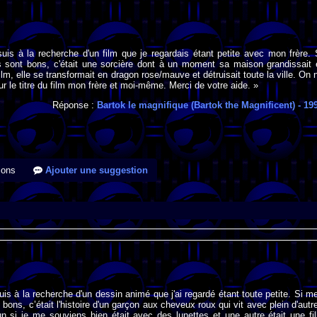
suis à la recherche d'un film que je regardais étant petite avec mon frère. 
 sont bons, c'était une sorcière dont à un moment sa maison grandissait 
film, elle se transformait en dragon rose/mauve et détruisait toute la ville. On 
r le titre du film mon frère et moi-même. Merci de votre aide. »
Réponse :
Bartok le magnifique (Bartok the Magnificent)
- 19
ions
Ajouter une suggestion
suis à la recherche d'un dessin animé que j'ai regardé étant toute petite. Si m
bons, c’était l'histoire d'un garçon aux cheveux roux qui vit avec plein d'autr
n si je me souviens bien était avec des lunettes et une autre était une fil