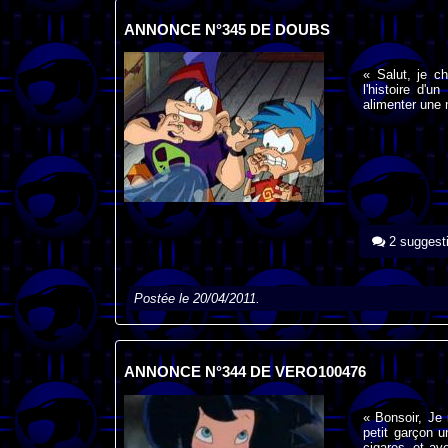
ANNONCE N°345 DE DOUBS
« Salut, je c
l'histoire d'u
alimenter une 
2 suggest
Postée le 20/04/2011.
ANNONCE N°344 DE VERO100476
« Bonsoir, Je 
petit garçon 
cigares, et av