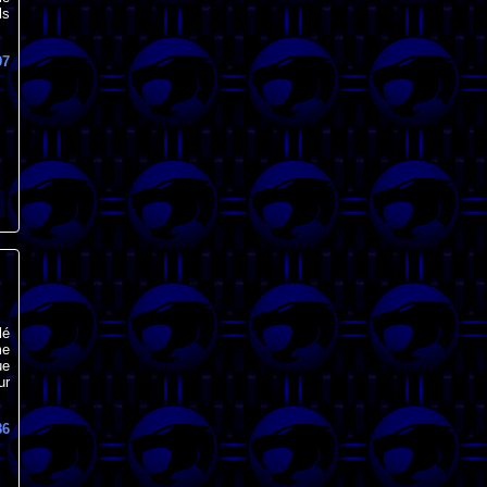
ls
97
lé
me
ue
ur
86