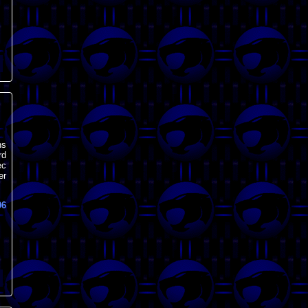
ns
rd
ec
er
06