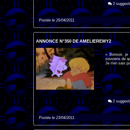
2 suggest
Postée le 25/04/2011.
ANNONCE N°350 DE AMELIEREMY2
« Bonsoir, je
souviens de qu
Je n'en sais p
2 suggest
Postée le 23/04/2011.