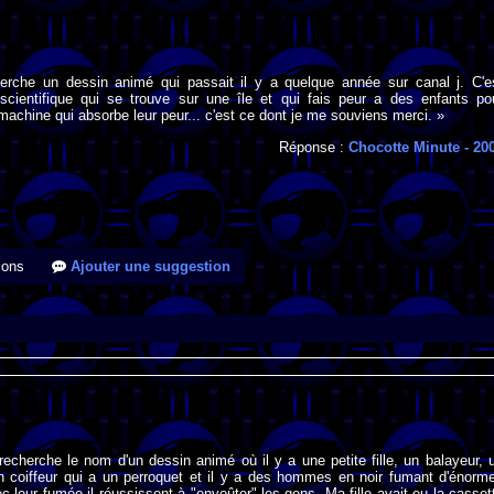
herche un dessin animé qui passait il y a quelque année sur canal j. C'e
n scientifique qui se trouve sur une île et qui fais peur a des enfants po
machine qui absorbe leur peur... c'est ce dont je me souviens merci. »
Réponse :
Chocotte Minute
- 20
ions
Ajouter une suggestion
recherche le nom d'un dessin animé où il y a une petite fille, un balayeur, 
un coiffeur qui a un perroquet et il y a des hommes en noir fumant d'énorm
ec leur fumée il réussissent à "envoûter" les gens. Ma fille avait eu la casset