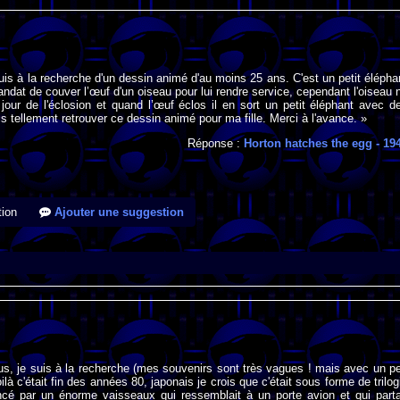
suis à la recherche d'un dessin animé d'au moins 25 ans. C'est un petit élépha
mandat de couver l’œuf d'un oiseau pour lui rendre service, cependant l'oiseau 
 jour de l'éclosion et quand l’œuf éclos il en sort un petit éléphant avec d
is tellement retrouver ce dessin animé pour ma fille. Merci à l'avance. »
Réponse :
Horton hatches the egg
- 19
ion
Ajouter une suggestion
us, je suis à la recherche (mes souvenirs sont très vagues ! mais avec un p
là c'était fin des années 80, japonais je crois que c'était sous forme de trilog
é par un énorme vaisseaux qui ressemblait à un porte avion et qui parta