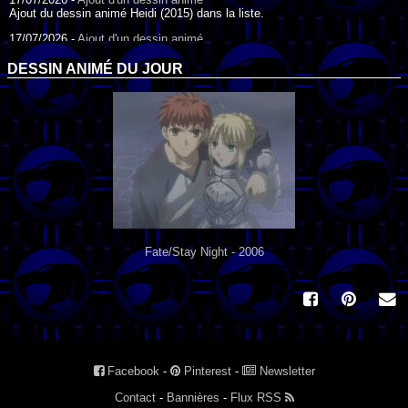
Ajout du dessin animé Heidi (2015) dans la liste.
17/07/2026 -
Ajout d'un dessin animé
Ajout du dessin animé Heidi (1995) dans la liste.
DESSIN ANIMÉ DU JOUR
09/07/2026 -
Ajout d'un dessin animé
Ajout du dessin animé Genki l'Aventurier de la Chance (2006) dans la
liste.
04/07/2026 -
Ajout d'un dessin animé
Ajout du dessin animé Vilain Petit Canard (2000) dans la liste.
04/07/2026 -
Ajout d'un dessin animé
Ajout du dessin animé Le Noël du vilain petit canard (2003) dans la liste.
Fate/Stay Night - 2006
Facebook
-
Pinterest
-
Newsletter
Contact
-
Bannières
-
Flux RSS