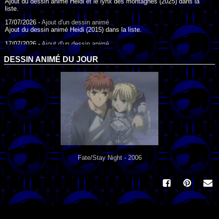
Ajout du dessin animé Heidi et le lynx des montagnes (2025) dans la
liste.
17/07/2026 -
Ajout d'un dessin animé
Ajout du dessin animé Heidi (2015) dans la liste.
17/07/2026 -
Ajout d'un dessin animé
Ajout du dessin animé Heidi (1995) dans la liste.
DESSIN ANIMÉ DU JOUR
09/07/2026 -
Ajout d'un dessin animé
Ajout du dessin animé Genki l'Aventurier de la Chance (2006) dans la
liste.
04/07/2026 -
Ajout d'un dessin animé
Ajout du dessin animé Vilain Petit Canard (2000) dans la liste.
04/07/2026 -
Ajout d'un dessin animé
Ajout du dessin animé Le Noël du vilain petit canard (2003) dans la liste.
Fate/Stay Night - 2006