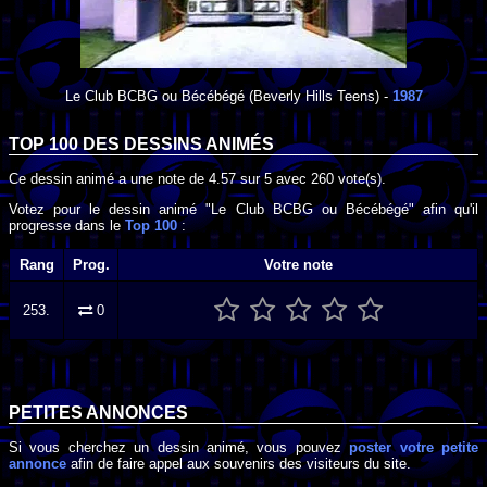
Le Club BCBG ou Bécébégé
(Beverly Hills Teens) -
1987
TOP 100 DES
DESSINS ANIMÉS
Ce dessin animé a une note de
4.57
sur
5
avec
260
vote(s).
Votez pour le dessin animé "Le Club BCBG ou Bécébégé" afin qu'il
progresse dans le
Top 100
:
Rang
Prog.
Votre note
253.
0
PETITES ANNONCES
Si vous cherchez un dessin animé, vous pouvez
poster votre petite
annonce
afin de faire appel aux souvenirs des visiteurs du site.