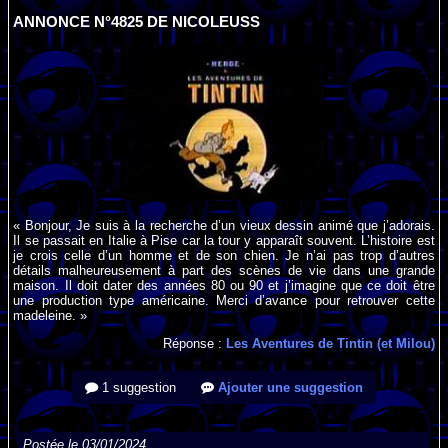
ANNONCE N°4825 DE NICOLEUSS
« Bonjour, Je suis à la recherche d’un vieux dessin animé que j’adorais.
Il se passait en Italie à Pise car la tour y apparaît souvent. L’histoire est
je crois celle d’un homme et de son chien. Je n’ai pas trop d’autres
détails malheureusement à part des scènes de vie dans une grande
maison. Il doit dater des années 80 ou 90 et j’imagine que ce doit être
une production type américaine. Merci d’avance pour retrouver cette
madeleine. »
Réponse :
Les Aventures de Tintin (et Milou)
1 suggestion
Ajouter une suggestion
Postée le 03/01/2024.