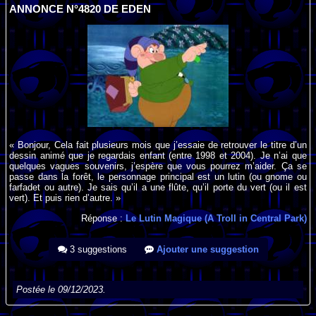
ANNONCE N°4820 DE EDEN
« Bonjour, Cela fait plusieurs mois que j’essaie de retrouver le titre d’un
dessin animé que je regardais enfant (entre 1998 et 2004). Je n’ai que
quelques vagues souvenirs, j’espère que vous pourrez m’aider. Ça se
passe dans la forêt, le personnage principal est un lutin (ou gnome ou
farfadet ou autre). Je sais qu’il a une flûte, qu’il porte du vert (ou il est
vert). Et puis rien d’autre. »
Réponse :
Le Lutin Magique (A Troll in Central Park)
3 suggestions
Ajouter une suggestion
Postée le 09/12/2023.