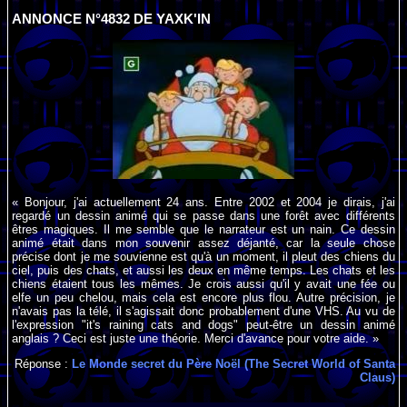
ANNONCE N°4832 DE YAXK'IN
« Bonjour, j'ai actuellement 24 ans. Entre 2002 et 2004 je dirais, j'ai
regardé un dessin animé qui se passe dans une forêt avec différents
êtres magiques. Il me semble que le narrateur est un nain. Ce dessin
animé était dans mon souvenir assez déjanté, car la seule chose
précise dont je me souvienne est qu'à un moment, il pleut des chiens du
ciel, puis des chats, et aussi les deux en même temps. Les chats et les
chiens étaient tous les mêmes. Je crois aussi qu'il y avait une fée ou
elfe un peu chelou, mais cela est encore plus flou. Autre précision, je
n'avais pas la télé, il s'agissait donc probablement d'une VHS. Au vu de
l'expression "it's raining cats and dogs" peut-être un dessin animé
anglais ? Ceci est juste une théorie. Merci d'avance pour votre aide. »
Réponse :
Le Monde secret du Père Noël (The Secret World of Santa
Claus)