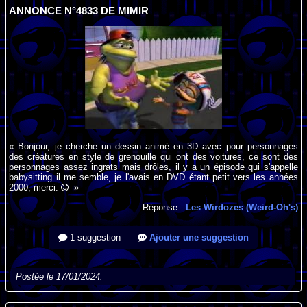
ANNONCE N°4833 DE MIMIR
« Bonjour, je cherche un dessin animé en 3D avec pour personnages
des créatures en style de grenouille qui ont des voitures, ce sont des
personnages assez ingrats mais drôles, il y a un épisode qui s'appelle
babysitting il me semble, je l'avais en DVD étant petit vers les années
2000, merci.
»
Réponse :
Les Wirdozes (Weird-Oh's)
1 suggestion
Ajouter une suggestion
Postée le 17/01/2024.