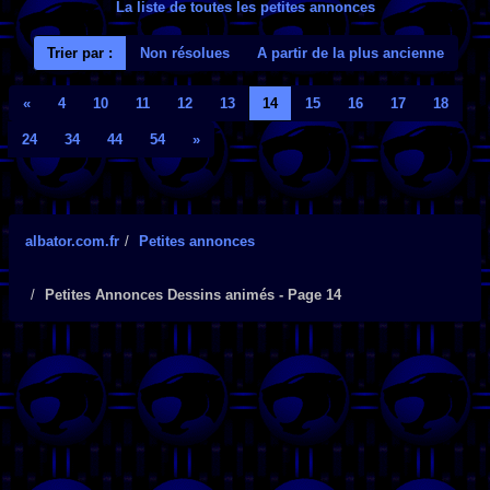
La liste de toutes les petites annonces
Trier par :
Non résolues
A partir de la plus ancienne
«
4
10
11
12
13
14
15
16
17
18
24
34
44
54
»
albator.com.fr
Petites annonces
Petites Annonces Dessins animés - Page 14