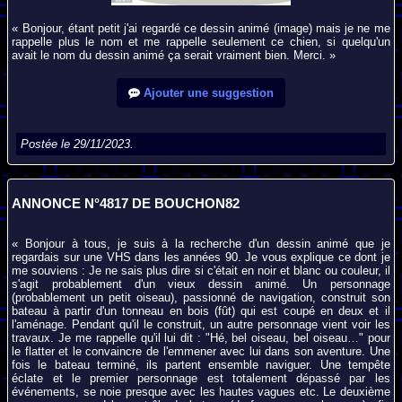
« Bonjour, étant petit j'ai regardé ce dessin animé (image) mais je ne me
rappelle plus le nom et me rappelle seulement ce chien, si quelqu'un
avait le nom du dessin animé ça serait vraiment bien. Merci. »
Ajouter une suggestion
Postée le 29/11/2023.
ANNONCE N°4817 DE BOUCHON82
« Bonjour à tous, je suis à la recherche d'un dessin animé que je
regardais sur une VHS dans les années 90. Je vous explique ce dont je
me souviens : Je ne sais plus dire si c'était en noir et blanc ou couleur, il
s'agit probablement d'un vieux dessin animé. Un personnage
(probablement un petit oiseau), passionné de navigation, construit son
bateau à partir d'un tonneau en bois (fût) qui est coupé en deux et il
l'aménage. Pendant qu'il le construit, un autre personnage vient voir les
travaux. Je me rappelle qu'il lui dit : "Hé, bel oiseau, bel oiseau…" pour
le flatter et le convaincre de l'emmener avec lui dans son aventure. Une
fois le bateau terminé, ils partent ensemble naviguer. Une tempête
éclate et le premier personnage est totalement dépassé par les
événements, se noie presque avec les hautes vagues etc. Le deuxième