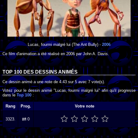
Lucas, fourmi malgré lui
(The Ant Bully) -
2006
Ce film d'animation a été réalisé en
2006
par
John A. Davis
.
TOP 100 DES
DESSINS ANIMÉS
Ce dessin animé a une note de
4.43
sur
5
avec
7
vote(s).
Votez pour le dessin animé "Lucas, fourmi malgré lui" afin qu'il progresse
dans le
Top 100
:
Rang
Prog.
Votre note
3323.
0