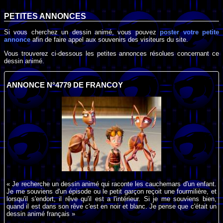
PETITES ANNONCES
Si vous cherchez un dessin animé, vous pouvez
poster votre petite
annonce
afin de faire appel aux souvenirs des visiteurs du site.
Vous trouverez ci-dessous les petites annonces résolues concernant ce
dessin animé.
ANNONCE N°4779 DE FRANCOY
« Je recherche un dessin animé qui raconte les cauchemars d'un enfant.
Je me souviens d'un épisode ou le petit garçon reçoit une fourmilière, et
lorsqu'il s'endort, il rêve qu'il est a l'intérieur. Si je me souviens bien,
quand il est dans son rêve c'est en noir et blanc. Je pense que c'était un
dessin animé français »