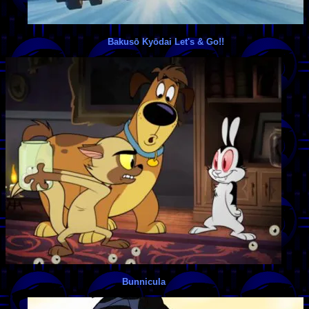
Bakusō Kyōdai Let's & Go!!
Bunnicula