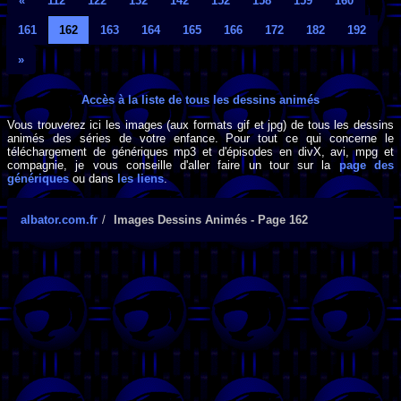
«
112
122
132
142
152
158
159
160
161
162
163
164
165
166
172
182
192
»
Accès à la liste de tous les dessins animés
Vous trouverez ici les images (aux formats gif et jpg) de tous les dessins
animés des séries de votre enfance. Pour tout ce qui concerne le
téléchargement de génériques mp3 et d'épisodes en divX, avi, mpg et
compagnie, je vous conseille d'aller faire un tour sur la
page des
génériques
ou dans
les liens
.
albator.com.fr
Images Dessins Animés - Page 162