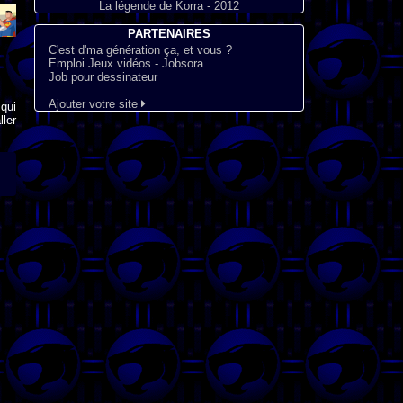
La légende de Korra - 2012
PARTENAIRES
C'est d'ma génération ça, et vous ?
Emploi Jeux vidéos - Jobsora
Job pour dessinateur
Ajouter votre site
qui
ler