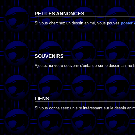
PETITES ANNONCES
Si vous cherchez un dessin animé, vous pouvez
poster 
SOUVENIRS
Ajoutez ici votre souvenir d'enfance sur le dessin animé 
LIENS
Si vous connaissez un site intéressant sur le dessin anim