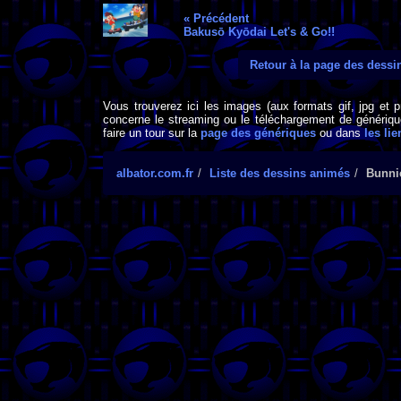
« Précédent
Bakusō Kyōdai Let's & Go!!
Retour à la page des dess
Vous trouverez ici les images (aux formats gif, jpg et 
concerne le streaming ou le téléchargement de générique
faire un tour sur la
page des génériques
ou dans
les lie
albator.com.fr
Liste des dessins animés
Bunni