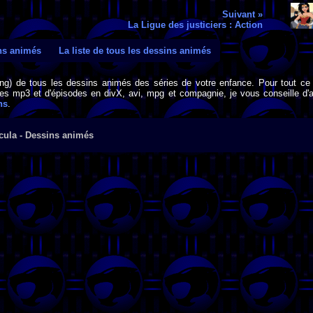
Suivant »
La Ligue des justiciers : Action
ins animés
La liste de tous les dessins animés
png) de tous les dessins animés des séries de votre enfance. Pour tout ce 
s mp3 et d'épisodes en divX, avi, mpg et compagnie, je vous conseille d'al
ns
.
cula - Dessins animés