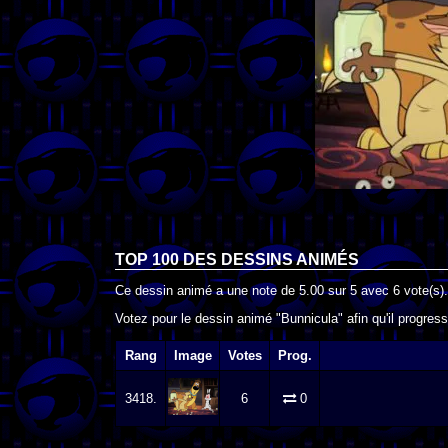
TOP 100 DES
DESSINS ANIMÉS
Ce dessin animé a une note de
5.00
sur
5
avec
6
vote(s).
Votez pour le dessin animé "Bunnicula" afin qu'il progres
Rang
Image
Votes
Prog.
3418.
6
0