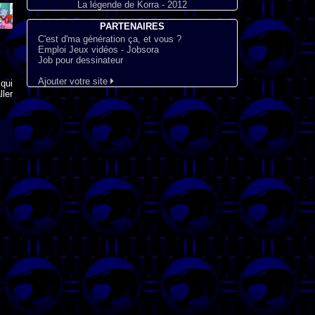
La légende de Korra - 2012
PARTENAIRES
C'est d'ma génération ça, et vous ?
Emploi Jeux vidéos - Jobsora
Job pour dessinateur
Ajouter votre site
qui
ler