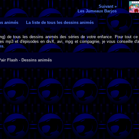
Suivant »
Les Jumeaux Barjos
ins animés
La liste de tous les dessins animés
png) de tous les dessins animés des séries de votre enfance. Pour tout ce 
s mp3 et d'épisodes en divX, avi, mpg et compagnie, je vous conseille d'al
ns
.
Pair Flash - Dessins animés