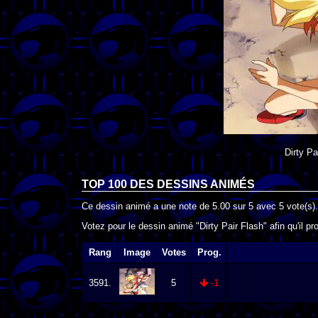
Dirty Pa
TOP 100 DES
DESSINS ANIMÉS
Ce dessin animé a une note de
5.00
sur
5
avec
5
vote(s).
Votez pour le dessin animé "Dirty Pair Flash" afin qu'il p
Rang
Image
Votes
Prog.
3591.
5
-1