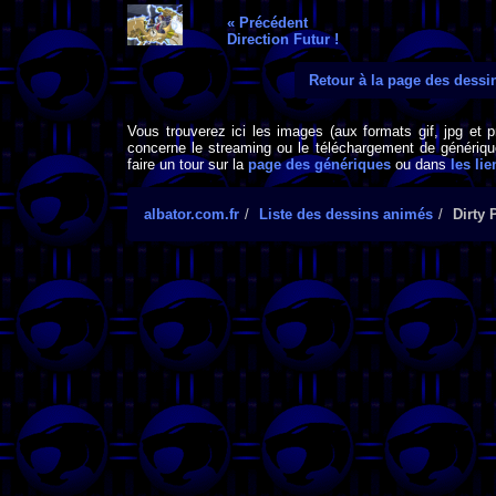
« Précédent
Direction Futur !
Retour à la page des dess
Vous trouverez ici les images (aux formats gif, jpg et 
concerne le streaming ou le téléchargement de générique
faire un tour sur la
page des génériques
ou dans
les lie
albator.com.fr
Liste des dessins animés
Dirty 