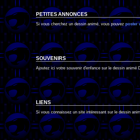
PETITES ANNONCES
Si vous cherchez un dessin animé, vous pouvez
poster 
SOUVENIRS
Ajoutez ici votre souvenir d'enfance sur le dessin animé D
LIENS
Si vous connaissez un site intéressant sur le dessin animé