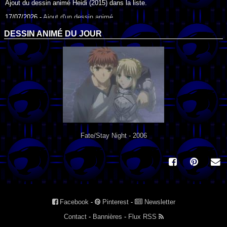
Ajout du dessin animé Heidi (2015) dans la liste.
17/07/2026 -
Ajout d'un dessin animé
Ajout du dessin animé Heidi (1995) dans la liste.
DESSIN ANIMÉ DU JOUR
09/07/2026 -
Ajout d'un dessin animé
Ajout du dessin animé Genki l'Aventurier de la Chance (2006) dans la
liste.
04/07/2026 -
Ajout d'un dessin animé
Ajout du dessin animé Vilain Petit Canard (2000) dans la liste.
04/07/2026 -
Ajout d'un dessin animé
Ajout du dessin animé Le Noël du vilain petit canard (2003) dans la liste.
Fate/Stay Night - 2006
Facebook
-
Pinterest
-
Newsletter
Contact
-
Bannières
-
Flux RSS