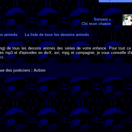
Suivant »
Chi mon chaton
ins animés
La liste de tous les dessins animés
png) de tous les dessins animés des séries de votre enfance. Pour tout ce 
s mp3 et d'épisodes en divX, avi, mpg et compagnie, je vous conseille d'al
ns
.
ue des justiciers : Action