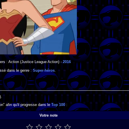
ers : Action
(Justice League Action) -
2016
assé dans le genre :
Super-héros
.
).
on" afin qu'il progresse dans le
Top 100
:
Votre note