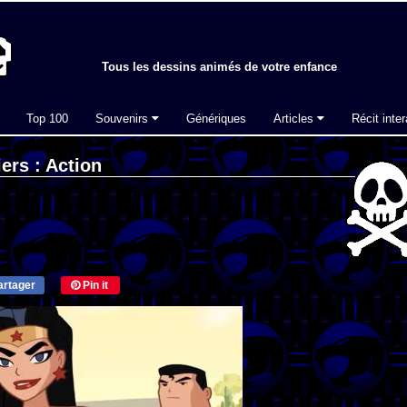
Tous les dessins animés de votre enfance
Top 100
Souvenirs
Génériques
Articles
Récit inter
ers : Action
rtager
Pin it