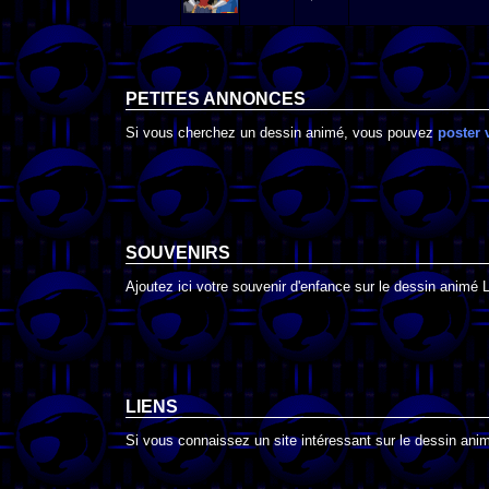
PETITES ANNONCES
Si vous cherchez un dessin animé, vous pouvez
poster 
SOUVENIRS
Ajoutez ici votre souvenir d'enfance sur le dessin animé L
LIENS
Si vous connaissez un site intéressant sur le dessin animé