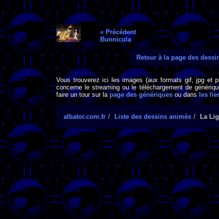
« Précédent
Bunnicula
Retour à la page des dess
Vous trouverez ici les images (aux formats gif, jpg et 
concerne le streaming ou le téléchargement de générique
faire un tour sur la
page des génériques
ou dans
les lie
albator.com.fr
Liste des dessins animés
La Lig