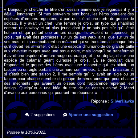
« Bonjour, je cherche le titre d'un dessin animé que je regardais il y a
déjà… longtemps. Si mes souvenirs sont bons, les héros portaient des
espèces d'armures argentées, à part un, c'était une sorte de groupe de
soldats. Il y avait un chef, une femme je crois, un type qui s'habillait
comme un cowboy et un plus jeune dont je ne suis pas sûr qu'il était
humain et qui portait une armure orange. Ils avaient un supérieur, je
crois, qui avait des prothèses sur un de ses yeux ainsi que sur un de
ses bras, et ils combattaient un méchant qui se transformait chaque fois
qu'il devait les affronter, c'était une espèce d'humanoïde de grande taille
aux cheveux rouges avec une tenue noire, mais lorsqu'il se transformait
il avait une espèce d'armure rouge ou orange, et il se déplaçait sur une
espèce de calamar géant cuirassé je crois. Ça se déroulait dans
l'espace et le groupe des héros avait une mascotte qui les aidait, un
faucon ou un aigle portant une armure comme eux. Et dans la saison 2,
si c'était bien une saison 2, il me semble qu'il y avait un aigle ou un
faucon pour chaque membre du groupe de héros ainsi que pour chacun
des méchants, qui avaient un oiseau dont l'apparence reprenait leur
design. Quelqu'un a une idée du titre de ce dessin animé ? Merci
d'avance aux personnes qui pourront me répondre. »
Réponse :
SilverHawks
2 suggestions
Ajouter une suggestion
Postée le 18/03/2022.