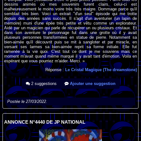
dessins animés où mes souvenirs furent clairs, celui-ci est
malheureusement le moins voire très très maigre. Dommage parce qu'il
semblait très bien. Voici un extrait "d'un seul" épisode qui me trotte
depuis des années sans succès. Il s'agit d'un aventurier (un lapin de
mémoire) muni d'une épée très petite et vêtu comme un explorateur.
Aidé par un magicien qui parle de récupérer un ou plusieurs cristaux. Et
dans son aventure le personnage fut dans une grotte où il y avait
plusieurs personnes transformées en statue de pierre. Notamment sa
bien-aimée qu'il découvrit puis se mit à sangloter et par miracle, en
versant ses larmes sa bien-aimée reprit sa forme initiale. Elle fut
ramenée à la vie quoi. C'est tout ce dont je me souviens mais ce
moment m'avait quand même marqué il y avait tant d'émotion. Voila en
espérant que vous pourriez m'aider. Merci. »
Réponse :
Le Cristal Magique (The dreamstone)
2 suggestions
Ajouter une suggestion
Postée le 27/03/2022.
ANNONCE N°4440 DE JP NATIONAL