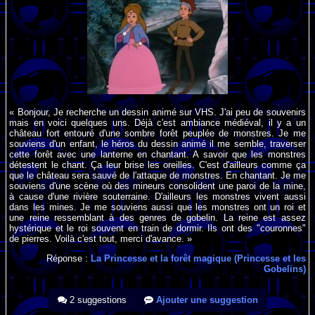
« Bonjour, Je recherche un dessin animé sur VHS. J'ai peu de souvenirs
mais en voici quelques uns. Déjà c'est ambiance médiéval, il y a un
château fort entouré d'une sombre forêt peuplée de monstres. Je me
souviens d'un enfant, le héros du dessin animé il me semble, traverser
cette forêt avec une lanterne en chantant. A savoir que les monstres
détestent le chant. Ça leur brise les oreilles. C'est d'ailleurs comme ça
que le château sera sauvé de l'attaque de monstres. En chantant. Je me
souviens d'une scène où des mineurs consolident une paroi de la mine,
à cause d'une rivière souterraine. D'ailleurs les monstres vivent aussi
dans les mines. Je me souviens aussi que les monstres ont un roi et
une reine ressemblant à des genres de gobelin. La reine est assez
hystérique et le roi souvent en train de dormir. Ils ont des "couronnes"
de pierres. Voilà c'est tout, merci d'avance. »
Réponse :
La Princesse et la forêt magique (Princesse et les
Gobelins)
2 suggestions
Ajouter une suggestion