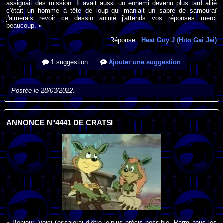
assignait des mission. Il avait aussi un ennemi devenu plus tard allié
c'était un homme à tête de loup qui maniait un sabre de samouraï
j'aimerais revoir ce dessin animé j'attends vos réponses merci
beaucoup. »
Réponse :
Heat Guy J (Hīto Gai Jei)
1 suggestion
Ajouter une suggestion
Postée le 28/03/2022.
ANNONCE N°4441 DE CRATSI
« Bonjour. Voici j'essaierai d’être le plus précis possible. Parmi tous les