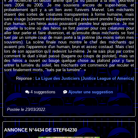
« Je recherche un dessin animé que j'ai vu passer à la télé, peut-être
vers 2004 ou 2005. Je me souviens encore de super-héros, et
probablement qu'il y a un lien avec l'univers Marvel. Les méchants
étaient des sortes de créatures transparentes à forme humaine, mais
sans visage (sûrement extraterrestres) qui pouvaient prendre l'apparence
d'un humain. Les héros aussi pouvaient prendre leur apparence. Je me
rappelle la scène où des héros se font passer pour ces créatures pour
aller leur parler et faire diversion, et qu'ensuite deux méchants se font
tuer par un simple coup de main porté à la poitrine (du moins selon mes
souvenirs). La scène finale nous montre le chef des méchants qui
avaient pris l'apparence d'un humain, brun et assez costaud. Mais c'est
lors de son apparition qu'il redevint lui-même. Je ne sais plus par contre
comment le duel s'était passé (bagarre ou coups de pistolet), mais un
des héros a ouvert ou bougé quelque chose au plafond pour y faire
entrer la lumière du soleil, les méchants ont commencé par reculer et
sont finalement morts, "tués par la lumière". »
Réponse :
La Ligue des Justiciers (Justice League of America)
4 suggestions
Ajouter une suggestion
Postée le 23/03/2022.
ANNONCE N°4434 DE STEF64230