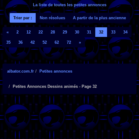
La liste de toutes les petites annonces
Trier par :
Non résolues
A partir de la plus ancienne
«
2
12
22
28
29
30
31
32
33
34
35
36
42
52
62
72
»
albator.com.fr
Petites annonces
Petites Annonces Dessins animés - Page 32