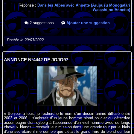
Réponse :
Dans les Alpes avec Annette (Arupusu Monogatari
Watashi no Annetto)
2 suggestions
Ajouter une suggestion
Postée le 29/03/2022.
ANNONCE N°4442 DE JOJO97
« Bonjour à tous, je recherche le nom d'un dessin animé diffusé entre
2003 et 2006 il s'agissait d'un jeune homme blond policier ou détective
accompagné d'un cyborg à l'apparence d'un vieil homme avec de longs
cheveux blancs il recevait leur mission dans une grande tour par le biais
d'une secrétaire il me semble que c'était le grand frère du blond qui leur