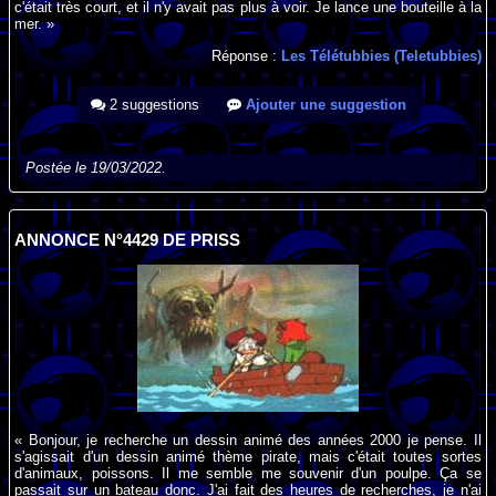
c'était très court, et il n'y avait pas plus à voir. Je lance une bouteille à la
mer. »
Réponse :
Les Télétubbies (Teletubbies)
2 suggestions
Ajouter une suggestion
Postée le 19/03/2022.
ANNONCE N°4429 DE PRISS
« Bonjour, je recherche un dessin animé des années 2000 je pense. Il
s'agissait d'un dessin animé thème pirate, mais c'était toutes sortes
d'animaux, poissons. Il me semble me souvenir d'un poulpe. Ça se
passait sur un bateau donc. J'ai fait des heures de recherches, je n'ai