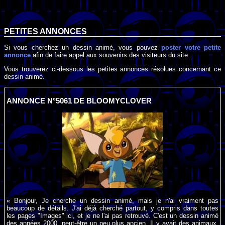
PETITES ANNONCES
Si vous cherchez un dessin animé, vous pouvez
poster votre petite
annonce
afin de faire appel aux souvenirs des visiteurs du site.
Vous trouverez ci-dessous les petites annonces résolues concernant ce
dessin animé.
ANNONCE N°5061 DE BLOOMYCLOVER
« Bonjour, Je cherche un dessin animé, mais je n'ai vraiment pas
beaucoup de détails. J'ai déjà cherché partout, y compris dans toutes
les pages "Images" ici, et je ne l'ai pas retrouvé. C'est un dessin animé
des années 2000, peut-être un peu plus ancien. Il y avait des animaux,