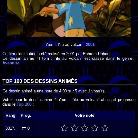
Ti'tom : l'ile au volcan
-
2001
Ce film d'animation a été réalisé en
2001
par
Bahram Rohani
.
Ce dessin animé "Ti'tom : l'ile au volcan" est classé dans le genre :
Aventure
.
TOP 100 DES
DESSINS ANIMÉS
Ce dessin animé a une note de
4.00
sur
5
avec
1
vote(s).
Votez pour le dessin animé "Ti'tom : l'ile au volcan" afin qu'il progresse
dans le
Top 100
:
Rang
Prog.
Votre note
3817.
0