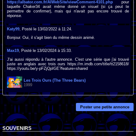
https://albator.com.fr/AlWebSite/viewComment-4101.php
pour
laquelle Chaker34 avait même donné un visuel (si ça peut te
permettre de confirmer), mais qui n'avait pas encore trouvé de
réponse.
Katy99
, Posté le 13/02/2022 à 11:24.
Bonjour. Oui, il s'agit bien du même dessin animé.
Max19
, Posté le 13/02/2024 à 15:33.
J'ai aussi répondu à l'autre annonce. C'est une série que j'ai trouvé
juste en anglais avec trois ours https://m.imdb.com/title/tt2158618/
https://youtu.be/y-pFZjQpIGE?feature=shared
Les Trois Ours (The Three Bears)
1999
Poster une petite annonce
SOUVENIRS