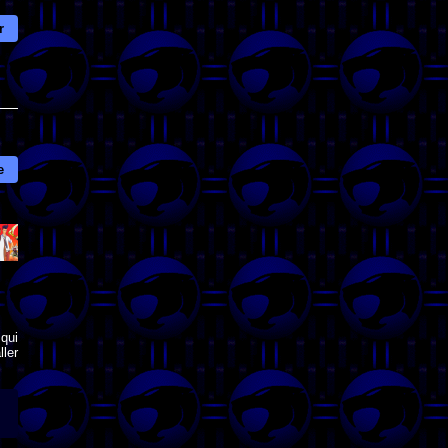
r
e
qui
ler