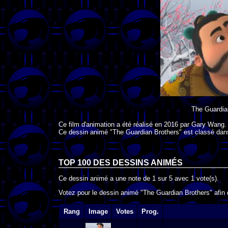
The Guardia
Ce film d'animation a été réalisé en
2016
par
Gary Wang
.
Ce dessin animé "The Guardian Brothers" est classé dan
TOP 100 DES
DESSINS ANIMÉS
Ce dessin animé a une note de
1
sur
5
avec
1
vote(s).
Votez pour le dessin animé "The Guardian Brothers" afin 
Rang
Image
Votes
Prog.