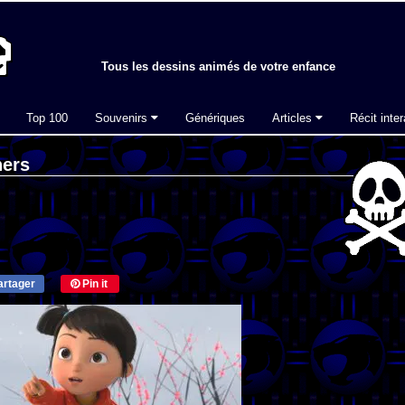
Tous les dessins animés de votre enfance
Top 100
Souvenirs
Génériques
Articles
Récit inter
hers
rtager
Pin it