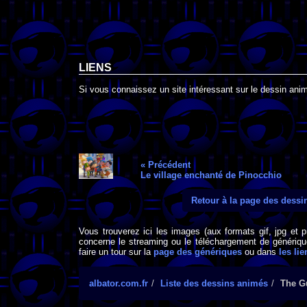
LIENS
Si vous connaissez un site intéressant sur le dessin anim
« Précédent
Le village enchanté de Pinocchio
Retour à la page des dess
Vous trouverez ici les images (aux formats gif, jpg et 
concerne le streaming ou le téléchargement de générique
faire un tour sur la
page des génériques
ou dans
les lie
albator.com.fr
Liste des dessins animés
The G