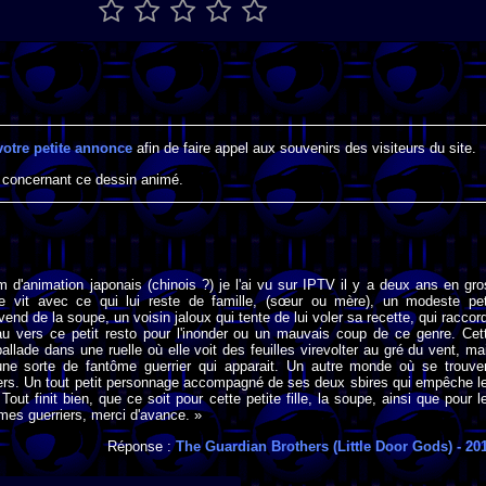
votre petite annonce
afin de faire appel aux souvenirs des visiteurs du site.
 concernant ce dessin animé.
lm d'animation japonais (chinois ?) je l'ai vu sur IPTV il y a deux ans en gro
lle vit avec ce qui lui reste de famille, (sœur ou mère), un modeste pet
vend de la soupe, un voisin jaloux qui tente de lui voler sa recette, qui raccor
 vers ce petit resto pour l'inonder ou un mauvais coup de ce genre. Cet
 ballade dans une ruelle où elle voit des feuilles virevolter au gré du vent, ma
 une sorte de fantôme guerrier qui apparait. Un autre monde où se trouve
iers. Un tout petit personnage accompagné de ses deux sbires qui empêche l
out finit bien, que ce soit pour cette petite fille, la soupe, ainsi que pour l
mes guerriers, merci d'avance. »
Réponse :
The Guardian Brothers (Little Door Gods)
- 20