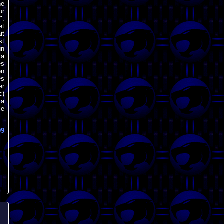
ne
ur
".
et
it
st
un
la
ès
en
es
er
c)
Ma
je
99