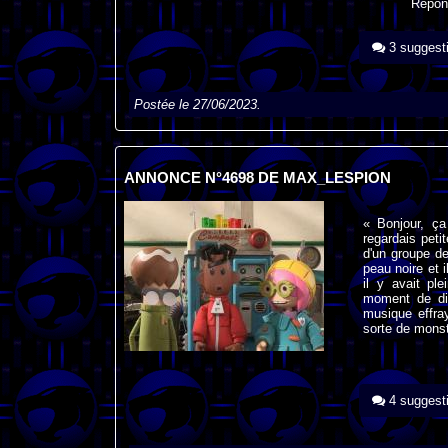
Répon
3 suggest
Postée le 27/06/2023.
ANNONCE N°4698 DE MAX_LESPION
« Bonjour, ça
regardais peti
d'un groupe de
peau noire et i
il y avait ple
moment de dif
musique effra
sorte de monst
4 suggest