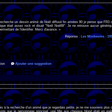
 recherche un dessin animé de Noël diffusé fin années 90 je pense que FR3 
que était assez rock et disait "Noël Noëlllll". Je ne retrouve aucun génériq
ermettant de l'identifier. Merci d'avance. »
Réponse :
Les Minikeums
- 19
ion
Ajouter une suggestion
uis à la recherche d’un animé que je regardais petite, je ne me souviens plus 
uste que le personnage principal, une fille aux cheveux blond était en quê