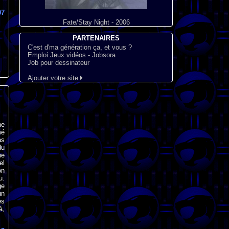
07
Fate/Stay Night - 2006
PARTENAIRES
C'est d'ma génération ça, et vous ?
Emploi Jeux vidéos - Jobsora
Job pour dessinateur
Ajouter votre site
ne
mé
as
du
ne
el
on
u.
ge
un
es
à,