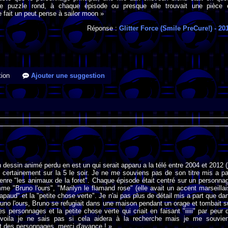
de puzzle rond, à chaque épisode ou presque elle trouvait une pièce 
e fait un peut pense à sailor moon »
Réponse :
Glitter Force (Smile PreCure!)
- 20
ion
Ajouter une suggestion
 dessin animé perdu en est un qui serait apparu a la télé entre 2004 et 2012 (
ès certainement sur la 5 le soir. Je ne me souviens pas de son titre mis a pa
enre "les animaux de la foret". Chaque épisode était centré sur un personna
mme "Bruno l'ours", "Marilyn le flamand rose" (elle avait un accent marseillai
apaud" et la "petite chose verte". Je n'ai pas plus de détail mis a part que da
runo l'ours, Bruno se refugiait dans une maison pendant un orage et tombait s
es personnages et la petite chose verte qui criait en faisant "iiiii" par peur 
a voila je ne sais pas si cela aidera à la recherche mais je me souvie
t des personnages, merci d'avance ! »