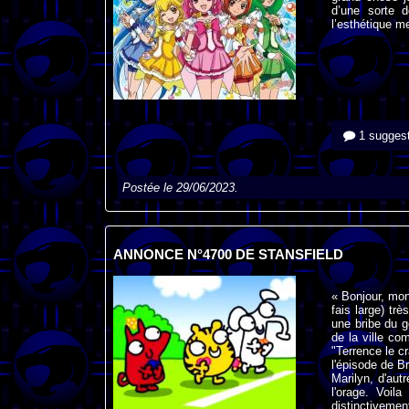
d’une sorte 
l’esthétique m
1 suggest
Postée le 29/06/2023.
ANNONCE N°4700 DE STANSFIELD
« Bonjour, mon
fais large) tr
une bribe du g
de la ville co
"Terrence le cr
l'épisode de B
Marilyn, d'autr
l'orage. Voil
distinctivemen