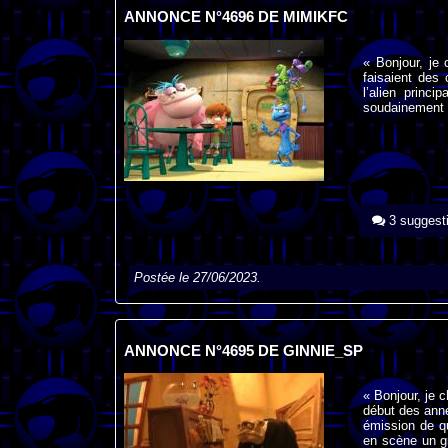
ANNONCE N°4696 DE MIMIKFC
« Bonjour, je 
faisaient des
l’alien princ
soudainement u
3 suggest
Postée le 27/06/2023.
ANNONCE N°4695 DE GINNIE_SP
« Bonjour, je c
début des année
émission de q
en scène un gr