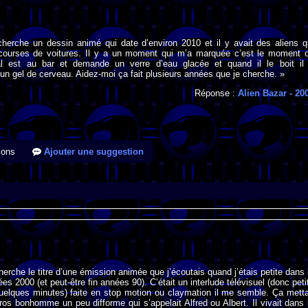
cherche un dessin animé qui date d’environ 2010 et il y avait des aliens q
 courses de voitures. Il y a un moment qui m’a marquée c’est le moment 
ipal est au bar et demande un verre d’eau glacée et quand il le boit il
n gel de cerveau. Aidez-moi ça fait plusieurs années que je cherche. »
Réponse :
Alien Bazar
- 20
ions
Ajouter une suggestion
herche le titre d’une émission animée que j’écoutais quand j’étais petite dans 
s 2000 (et peut-être fin années 90). C’était un interlude télévisuel (donc peti
uelques minutes) faite en stop motion ou claymation il me semble. Ça metta
os bonhomme un peu difforme qui s’appelait Alfred ou Albert. Il vivait dans 