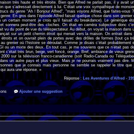
maison très haute et très étroite. Bien que Alfred ne parlait pas, il y avait u
ion que s’adressait directement à lui. C’était une voix sympathique de monsie
 trucs du genre "Ah ! Bonjour Alfred", "mais voyons Alfred, que faites-vous ?
genre. En gros dans l’épisode Alfred faisait quelque chose dans son grenier 
(à un certain moment je crois qu’il faisait du breakdance). Le générique éta
 et sonnera peut-être des cloches. On était en caméra subjective donc c’e
it vu du point de vue du téléspectateur. Au début, on voyait la maison dans 
nçait sur un petit chemin étroit qui menait vers la maison. On entrait dans 
 étroits et on ouvrait plein de portes avec des drôles de formes (tout ça tr
 au grenier où l’histoire se déroulait. Comme je disais c’était probablement 
CGI ou un mixte des deux. En tout cas, je me souviens que ce n’était pas d
ent c’était très brun, beige, vert foncé, orange. Bref, ambiance de vieux greni
 2000 sur la télévision franco-canadienne (soit Radio-Canada ou Téléquebe
t dans un autre pays et plus vieux. Mais je ne pourrais vraiment pas dire. 
rsonnes que je connais mais personne ne semble se rappeler le titre que 
 qui aura une réponse. »
Réponse :
Les Aventures d'Alfred
- 19
ions
Ajouter une suggestion