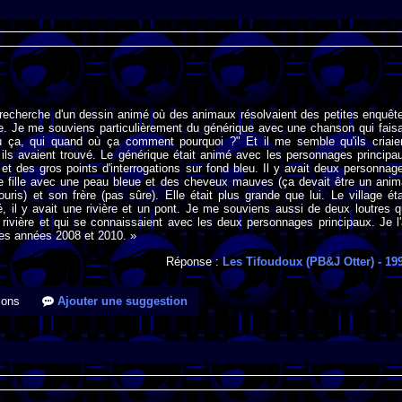
 recherche d'un dessin animé où des animaux résolvaient des petites enquêt
e. Je me souviens particulièrement du générique avec une chanson qui faisa
 ça, qui quand où ça comment pourquoi ?" Et il me semble qu'ils criaie
ils avaient trouvé. Le générique était animé avec les personnages principa
 et des gros points d'interrogations sur fond bleu. Il y avait deux personnag
ne fille avec une peau bleue et des cheveux mauves (ça devait être un anim
is) et son frère (pas sûre). Elle était plus grande que lui. Le village éta
, il y avait une rivière et un pont. Je me souviens aussi de deux loutres q
a rivière et qui se connaissaient avec les deux personnages principaux. Je l'
les années 2008 et 2010. »
Réponse :
Les Tifoudoux (PB&J Otter)
- 19
ions
Ajouter une suggestion