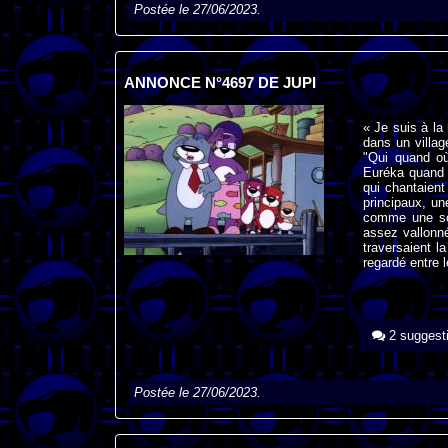
Postée le 27/06/2023.
ANNONCE N°4697 DE JUPI
« Je suis à la
dans un villag
"Qui quand où
Euréka quand 
qui chantaient
principaux, u
comme une sour
assez vallonné
traversaient l
regardé entre 
2 suggest
Postée le 27/06/2023.