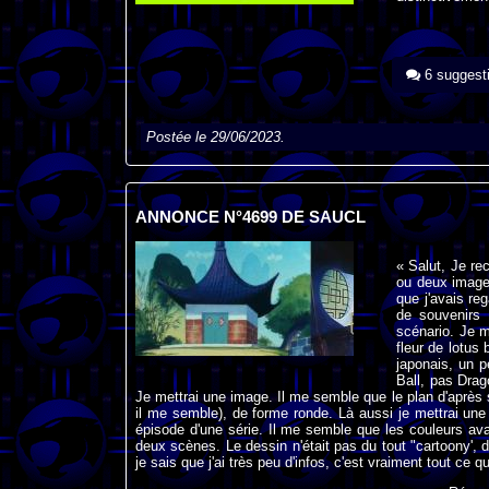
6 suggest
Postée le 29/06/2023.
ANNONCE N°4699 DE SAUCL
« Salut, Je re
ou deux images
que j'avais reg
de souvenirs 
scénario. Je m
fleur de lotus 
japonais, un 
Ball, pas Drago
Je mettrai une image. Il me semble que le plan d'après se
il me semble), de forme ronde. Là aussi je mettrai une 
épisode d'une série. Il me semble que les couleurs av
deux scènes. Le dessin n'était pas du tout "cartoony', do
je sais que j'ai très peu d'infos, c'est vraiment tout ce q