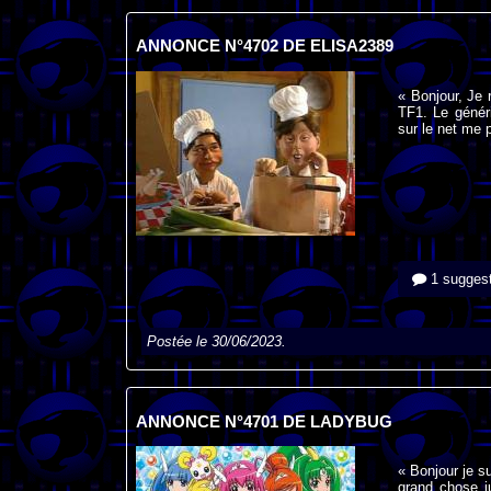
ANNONCE N°4702 DE ELISA2389
« Bonjour, Je
TF1. Le généri
sur le net me p
1 suggest
Postée le 30/06/2023.
ANNONCE N°4701 DE LADYBUG
« Bonjour je s
grand chose j