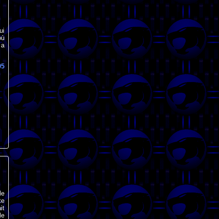
ui
où
 a
05
le
te
it
le