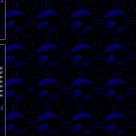
13
je
it
de
le
le
ne
ne
13