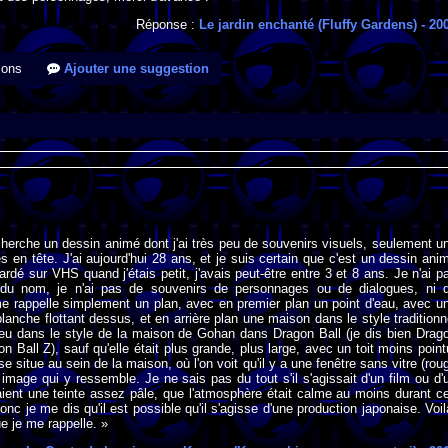
Réponse :
Le jardin enchanté (Fluffy Gardens)
- 20
ions
Ajouter une suggestion
cherche un dessin animé dont j'ai très peu de souvenirs visuels, seulement u
 en tête. J'ai aujourd'hui 28 ans, et je suis certain que c'est un dessin ani
ardé sur VHS quand j'étais petit, j'avais peut-être entre 3 et 8 ans. Je n'ai p
du nom, je n'ai pas de souvenirs de personnages ou de dialogues, ni 
e rappelle simplement un plan, avec en premier plan un point d'eau, avec u
blanche flottant dessus, et en arrière plan une maison dans le style traditionn
peu dans le style de la maison de Gohan dans Dragon Ball (je dis bien Drag
n Ball Z), sauf qu'elle était plus grande, plus large, avec un toit moins point
 situe au sein de la maison, où l'on voit qu'il y a une fenêtre sans vitre (rou
image qui y ressemble. Je ne sais pas du tout s'il s'agissait d'un film ou d'
aient une teinte assez pâle, que l'atmosphère était calme au moins durant c
nc je me dis qu'il est possible qu'il s'agisse d'une production japonaise. Voil
ue je me rappelle. »