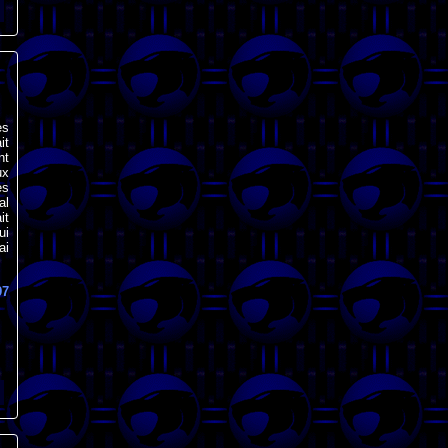
es
it
nt
ux
es
al
it
ui
ai
97