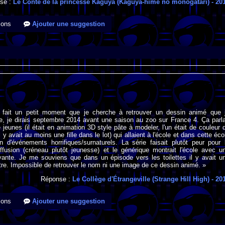
se :
Le Conte de la princesse Kaguya (Kaguya-hime no monogatari)
- 20
ions
Ajouter une suggestion
 fait un petit moment que je cherche à retrouver un dessin animé que 
te, je dirais septembre 2014 avant une saison au zoo sur France 4. Ça parla
 jeunes (il était en animation 3D style pâte à modeler, l'un était de couleur 
l y avait au moins une fille dans le lot) qui allaient à l'école et dans cette éco
in d'événements horrifiques/surnaturels. La série faisait plutôt peur pour 
fusion (créneau plutôt jeunesse) et le générique montrait l'école avec u
yante. Je me souviens que dans un épisode vers les toilettes il y avait u
re. Impossible de retrouver le nom ni une image de ce dessin animé. »
Réponse :
Le Collège d'Étrangeville (Strange Hill High)
- 20
ions
Ajouter une suggestion