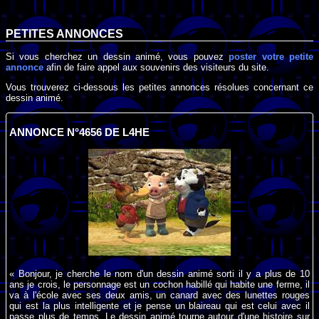
PETITES ANNONCES
Si vous cherchez un dessin animé, vous pouvez
poster votre petite
annonce
afin de faire appel aux souvenirs des visiteurs du site.
Vous trouverez ci-dessous les petites annonces résolues concernant ce
dessin animé.
ANNONCE N°4656 DE L4HE
« Bonjour, je cherche le nom d'un dessin animé sorti il y a plus de 10
ans je crois, le personnage est un cochon habillé qui habite une ferme, il
va à l'école avec ses deux amis, un canard avec des lunettes rouges
qui est la plus intelligente et je pense un blaireau qui est celui avec il
passe plus de temps. Le dessin animé tourne autour d'une histoire sur