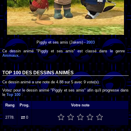
Piggly et ses amis
(Jakers) -
2003
Ce dessin animé "Piggly et ses amis" est classé dans le genre :
Animaux
.
TOP 100 DES
DESSINS ANIMÉS
Ce dessin animé a une note de
4.88
sur
5
avec
9
vote(s).
Votez pour le dessin animé "Piggly et ses amis" afin qu'il progresse dans
le
Top 100
:
Rang
Prog.
Votre note
2778.
0