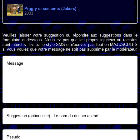
Piggly et ses amis (Jakers)
2003
Veuillez laisser votre suggestion ou répondre aux suggestions dans le
formulaire ci-dessous. N'oubliez pas que les propos injurieux ou racistes
sont interdits. Evitez le style SMS et n'écrivez pas tout en MAJUSCULES
si vous voulez que votre message ne soit pas supprimé par le modérateur.
Message
Suggestion (optionnelle) - Le nom du dessin animé
Pseudo