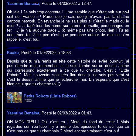
Yasmine Benaisa
, Posté le 01/03/2022 à 12:47.
Oh lala ! Je suis trop contente ! Il me semble que c’était soit sur piwi
soit sur France 5 ! Parce que je sais que je n’avais pas la chaîne
cartoon network. En revanche je ne sais plus si c’était le matin ou le
midi ? J’ai tapé tous les noms sur internet (ferraille, personnages en
fer, …) je n’ai aucune trace…
même pas une photo, rien ! Tu as
une trace toi ? Le pire c’est que personne autour de moi ne s’en
rappelle, c’est fou.
Kuaku
, Posté le 01/03/2022 à 18:53.
Depuis que tu m'a remis en tête cette histoire de levier jour/nuit j'ai
pus étendre mes recherches et je suis tombé sur un dessin animé
qui correspond exactement à ce que tu cherche. C'est : "Little
Robots". Mes souvenirs sont très flou donc je ne sais pas vrmt si
c'est le dessin animé que je recherche moi. En espérant que c'est
bien celui que tu cherche toi
Petits Robots (Little Robots)
2003
Yasmine Benaisa
, Posté le 02/03/2022 à 01:43.
OH MON DIEU ! Oui c’est ça ! Merci du fond du cœur ! Mais
regardes sur YouTube il y a même des épisodes tu es sur que ce
n’est pas ce que tu cherchais ? Merci encore vraiment c’est ouf