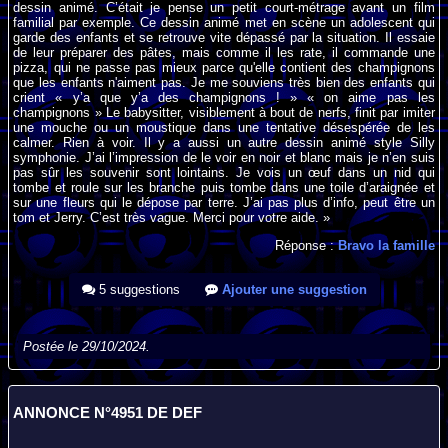
dessin animé. C’était je pense un petit court-métrage avant un film
familial par exemple. Ce dessin animé met en scène un adolescent qui
garde des enfants et se retrouve vite dépassé par la situation. Il essaie
de leur préparer des pâtes, mais comme il les rate, il commande une
pizza, qui ne passe pas mieux parce qu'elle contient des champignons
que les enfants n'aiment pas. Je me souviens très bien des enfants qui
crient « y’a que y’a des champignons ! » « on aime pas les
champignons » Le babysitter, visiblement à bout de nerfs, finit par imiter
une mouche ou un moustique dans une tentative désespérée de les
calmer. Rien à voir. Il y a aussi un autre dessin animé style Silly
symphonie. J’ai l’impression de le voir en noir et blanc mais je n’en suis
pas sûr les souvenir sont lointains. Je vois un œuf dans un nid qui
tombe et roule sur les branche puis tombe dans une toile d’araignée et
sur une fleurs qui le dépose par terre. J’ai pas plus d’info, peut être un
tom et Jerry. C’est très vague. Merci pour votre aide. »
Réponse :
Bravo la famille
5 suggestions
Ajouter une suggestion
Postée le 29/10/2024.
ANNONCE N°4951 DE DEF