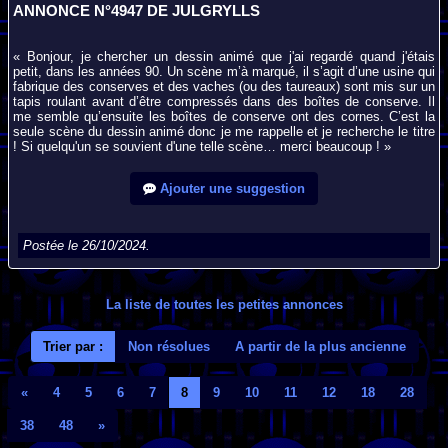
ANNONCE N°4947 DE JULGRYLLS
« Bonjour, je chercher un dessin animé que j'ai regardé quand j'étais
petit, dans les années 90. Un scène m’à marqué, il s’agit d’une usine qui
fabrique des conserves et des vaches (ou des taureaux) sont mis sur un
tapis roulant avant d’être compressés dans des boîtes de conserve. Il
me semble qu’ensuite les boîtes de conserve ont des cornes. C’est la
seule scène du dessin animé donc je me rappelle et je recherche le titre
! Si quelqu'un se souvient d'une telle scène… merci beaucoup ! »
Ajouter une suggestion
Postée le 26/10/2024.
La liste de toutes les petites annonces
Trier par :
Non résolues
A partir de la plus ancienne
«
4
5
6
7
8
9
10
11
12
18
28
38
48
»