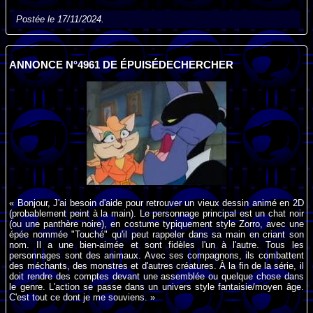
Postée le 17/11/2024.
ANNONCE N°4961 DE ÉPUISÉDECHERCHER
« Bonjour, J'ai besoin d'aide pour retrouver un vieux dessin animé en 2D
(probablement peint à la main). Le personnage principal est un chat noir
(ou une panthère noire), en costume typiquement style Zorro, avec une
épée nommée "Touché" qu'il peut rappeler dans sa main en criant son
nom. Il a une bien-aimée et sont fidèles l'un à l'autre. Tous les
personnages sont des animaux. Avec ses compagnons, ils combattent
des méchants, des monstres et d'autres créatures. À la fin de la série, il
doit rendre des comptes devant une assemblée ou quelque chose dans
le genre. L'action se passe dans un univers style fantaisie/moyen âge.
C'est tout ce dont je me souviens. »