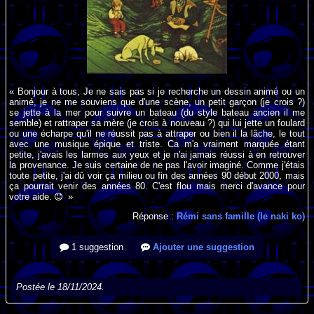
« Bonjour à tous, Je ne sais pas si je recherche un dessin animé ou un
animé, je ne me souviens que d'une scène, un petit garçon (je crois ?)
se jette à la mer pour suivre un bateau (du style bateau ancien il me
semble) et rattraper sa mère (je crois à nouveau ?) qui lui jette un foulard
ou une écharpe qu'il ne réussit pas à attraper ou bien il la lâche, le tout
avec une musique épique et triste. Ca m'a vraiment marquée étant
petite, j'avais les larmes aux yeux et je n'ai jamais réussi à en retrouver
la provenance. Je suis certaine de ne pas l'avoir imaginé. Comme j'étais
toute petite, j'ai dû voir ça milieu ou fin des années 90 début 2000, mais
ça pourrait venir des années 80. C'est flou mais merci d'avance pour
votre aide.
»
Réponse :
Rémi sans famille (Ie naki ko)
1 suggestion
Ajouter une suggestion
Postée le 18/11/2024.