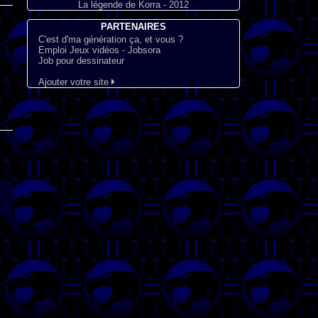
La légende de Korra - 2012
PARTENAIRES
C'est d'ma génération ça, et vous ?
Emploi Jeux vidéos - Jobsora
Job pour dessinateur
Ajouter votre site