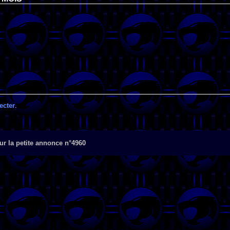
ecter
.
r la petite annonce n°4960