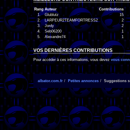
Rang
Auteur
Contributions
1.
Glublutz
15
2.
LARPEUR2TEAMFORTRESS2
2
3.
Jordy
2
4.
Seb06200
1
5.
Alexandre74
1
VOS DERNIÈRES CONTRIBUTIONS
Pour accéder à ces informations, vous devez
vous conn
albator.com.fr
Petites annonces
Suggestions su