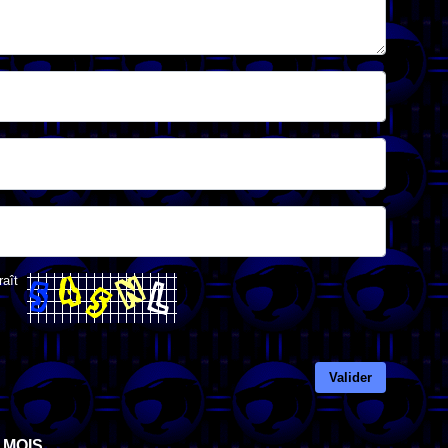
raît
Valider
 MOIS