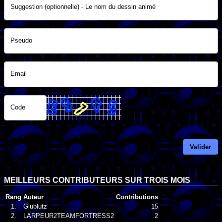
Suggestion (optionnelle) - Le nom du dessin animé
Pseudo
Email
Code
Valider
MEILLEURS CONTRIBUTEURS SUR TROIS MOIS
Rang
Auteur
Contributions
1.
Glublutz
15
2.
LARPEUR2TEAMFORTRESS2
2