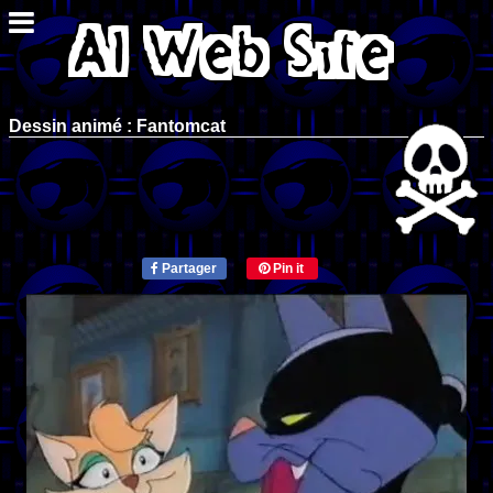
Dessin animé : Fantomcat
Partager
Pin it