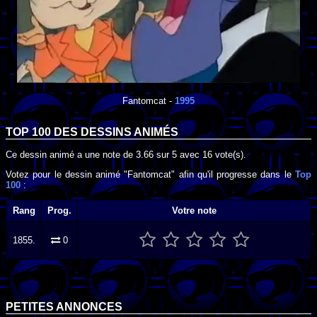
Fantomcat
-
1995
TOP 100 DES
DESSINS ANIMÉS
Ce dessin animé a une note de
3.66
sur
5
avec
16
vote(s).
Votez pour le dessin animé "Fantomcat" afin qu'il progresse dans le
Top
100
:
Rang
Prog.
Votre note
1855.
0
PETITES ANNONCES