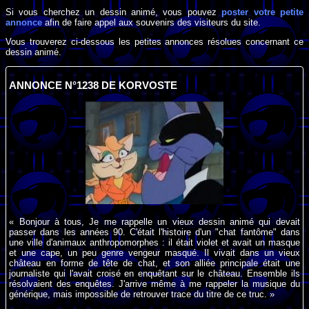
Si vous cherchez un dessin animé, vous pouvez
poster votre petite
annonce
afin de faire appel aux souvenirs des visiteurs du site.
Vous trouverez ci-dessous les petites annonces résolues concernant ce
dessin animé.
ANNONCE N°1238 DE KORVOSTE
« Bonjour à tous, Je me rappelle un vieux dessin animé qui devait
passer dans les années 90. C'était l'histoire d'un "chat fantôme" dans
une ville d'animaux anthropomorphes : il était violet et avait un masque
et une cape, un peu genre vengeur masqué. Il vivait dans un vieux
château en forme de tête de chat, et son alliée principale était une
journaliste qui l'avait croisé en enquêtant sur le château. Ensemble ils
résolvaient des enquêtes. J'arrive même à me rappeler la musique du
générique, mais impossible de retrouver trace du titre de ce truc. »