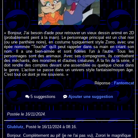
« Bonjour, J'ai besoin d'aide pour retrouver un vieux dessin animé en 2D
(probablement peint à la main). Le personnage principal est un chat noir
(ou une panthère noire), en costume typiquement style Zorro, avec une
épée nommée "Touché" qu'il peut rappeler dans sa main en criant son
nom. Il a une bien-aimée et sont fidèles l'un à l'autre. Tous les
personnages sont des animaux. Avec ses compagnons, ils combattent
des méchants, des monstres et d'autres créatures. À la fin de la série, il
doit rendre des comptes devant une assemblée ou quelque chose dans
le genre. L'action se passe dans un univers style fantaisie/moyen âge.
C'est tout ce dont je me souviens. »
Réponse :
Fantomcat
5 suggestions
Ajouter une suggestion
Postée le 16/11/2024.
Glublutz
, Posté le 16/11/2024 à 08:16.
Bonjour. Complètement au pif (je ne l'ai pas vu), Zorori le magnifique