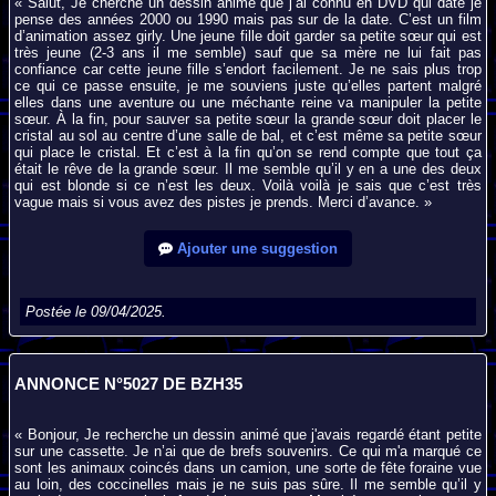
« Salut, Je cherche un dessin animé que j’ai connu en DVD qui date je
pense des années 2000 ou 1990 mais pas sur de la date. C’est un film
d’animation assez girly. Une jeune fille doit garder sa petite sœur qui est
très jeune (2-3 ans il me semble) sauf que sa mère ne lui fait pas
confiance car cette jeune fille s’endort facilement. Je ne sais plus trop
ce qui ce passe ensuite, je me souviens juste qu’elles partent malgré
elles dans une aventure ou une méchante reine va manipuler la petite
sœur. À la fin, pour sauver sa petite sœur la grande sœur doit placer le
cristal au sol au centre d’une salle de bal, et c’est même sa petite sœur
qui place le cristal. Et c’est à la fin qu’on se rend compte que tout ça
était le rêve de la grande sœur. Il me semble qu’il y en a une des deux
qui est blonde si ce n’est les deux. Voilà voilà je sais que c’est très
vague mais si vous avez des pistes je prends. Merci d’avance. »
Ajouter une suggestion
Postée le 09/04/2025.
ANNONCE N°5027 DE BZH35
« Bonjour, Je recherche un dessin animé que j'avais regardé étant petite
sur une cassette. Je n’ai que de brefs souvenirs. Ce qui m'a marqué ce
sont les animaux coincés dans un camion, une sorte de fête foraine vue
au loin, des coccinelles mais je ne suis pas sûre. Il me semble qu’il y