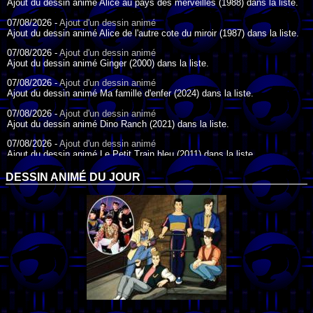
Ajout du dessin animé Alice au pays des merveilles (1988) dans la liste.
07/08/2026 -
Ajout d'un dessin animé
Ajout du dessin animé Alice de l'autre cote du miroir (1987) dans la liste.
07/08/2026 -
Ajout d'un dessin animé
Ajout du dessin animé Ginger (2000) dans la liste.
07/08/2026 -
Ajout d'un dessin animé
Ajout du dessin animé Ma famille d'enfer (2024) dans la liste.
07/08/2026 -
Ajout d'un dessin animé
Ajout du dessin animé Dino Ranch (2021) dans la liste.
07/08/2026 -
Ajout d'un dessin animé
Ajout du dessin animé Le Petit Train bleu (2011) dans la liste.
07/08/2026 -
Ajout d'un dessin animé
DESSIN ANIMÉ DU JOUR
Ajout du dessin animé Agent Spécial Oso (2009) dans la liste.
17/07/2026 -
Ajout d'un dessin animé
Ajout du dessin animé Peter Pan (1988) dans la liste.
17/07/2026 -
Ajout d'un dessin animé
Ajout du dessin animé Le Bossu de Notre-Dame (1996) dans la liste.