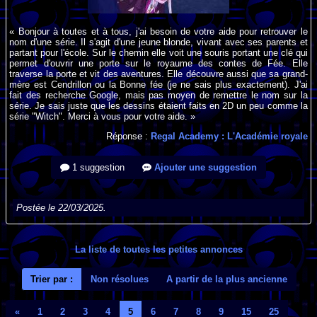
« Bonjour à toutes et à tous, j'ai besoin de votre aide pour retrouver le
nom d'une série. Il s'agit d'une jeune blonde, vivant avec ses parents et
partant pour l'école. Sur le chemin elle voit une souris portant une clé qui
permet d'ouvrir une porte sur le royaume des contes de Fée. Elle
traverse la porte et vit des aventures. Elle découvre aussi que sa grand-
mère est Cendrillon ou la Bonne fée (je ne sais plus exactement). J'ai
fait des recherche Google, mais pas moyen de remettre le nom sur la
série. Je sais juste que les dessins étaient faits en 2D un peu comme la
série "Witch". Merci à vous pour votre aide. »
Réponse :
Regal Academy : L'Académie royale
1 suggestion
Ajouter une suggestion
Postée le 22/03/2025.
La liste de toutes les petites annonces
Trier par :
Non résolues
A partir de la plus ancienne
«
1
2
3
4
5
6
7
8
9
15
25