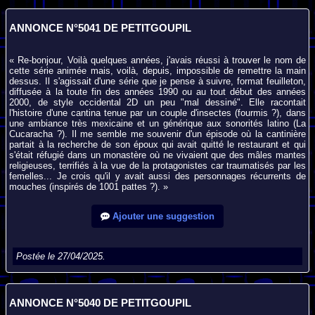
ANNONCE N°5041 DE PETITGOUPIL
« Re-bonjour, Voilà quelques années, j'avais réussi à trouver le nom de
cette série animée mais, voilà, depuis, impossible de remettre la main
dessus. Il s'agissait d'une série que je pense à suivre, format feuilleton,
diffusée à la toute fin des années 1990 ou au tout début des années
2000, de style occidental 2D un peu "mal dessiné". Elle racontait
l'histoire d'une cantina tenue par un couple d'insectes (fourmis ?), dans
une ambiance très mexicaine et un générique aux sonorités latino (La
Cucaracha ?). Il me semble me souvenir d'un épisode où la cantinière
partait à la recherche de son époux qui avait quitté le restaurant et qui
s'était réfugié dans un monastère où ne vivaient que des mâles mantes
religieuses, terrifiés à la vue de la protagonistes car traumatisés par les
femelles... Je crois qu'il y avait aussi des personnages récurrents de
mouches (inspirés de 1001 pattes ?). »
Ajouter une suggestion
Postée le 27/04/2025.
ANNONCE N°5040 DE PETITGOUPIL