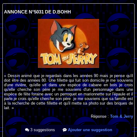
ANNONCE N°5031 DE D.BOHH
« Dessin animé que je regardais dans les années 90 mais je pense qu'il
doit être des années 80. Une fillette qui fuit son domicile je me souviens
d'une rivière, qu'elle vit dans une espèce de cabane en bois je crois
qu'elle cherche son père je me souviens d'un personnage dans une
espèce de fête foraine avec un perroquet en marionnette sur l'épaule et il
parle.je crois qu'elle cherche son père .je me souviens que sa famille est
à la recherche de cette fillette et qu'il mette sa photo sur des briques de
lait. »
Réponse :
Tom & Jerry
3 suggestions
Ajouter une suggestion