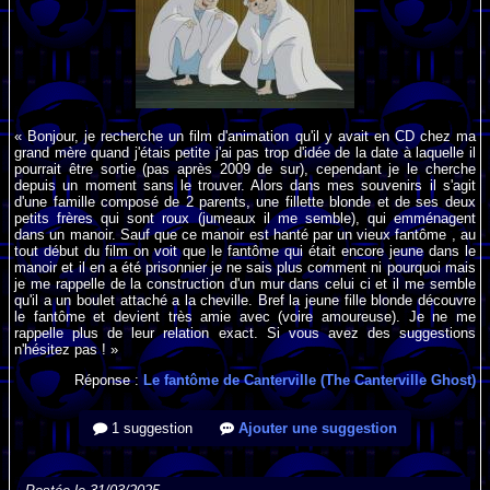
« Bonjour, je recherche un film d'animation qu'il y avait en CD chez ma
grand mère quand j'étais petite j'ai pas trop d'idée de la date à laquelle il
pourrait être sortie (pas après 2009 de sur), cependant je le cherche
depuis un moment sans le trouver. Alors dans mes souvenirs il s'agit
d'une famille composé de 2 parents, une fillette blonde et de ses deux
petits frères qui sont roux (jumeaux il me semble), qui emménagent
dans un manoir. Sauf que ce manoir est hanté par un vieux fantôme , au
tout début du film on voit que le fantôme qui était encore jeune dans le
manoir et il en a été prisonnier je ne sais plus comment ni pourquoi mais
je me rappelle de la construction d'un mur dans celui ci et il me semble
qu'il a un boulet attaché a la cheville. Bref la jeune fille blonde découvre
le fantôme et devient très amie avec (voire amoureuse). Je ne me
rappelle plus de leur relation exact. Si vous avez des suggestions
n'hésitez pas ! »
Réponse :
Le fantôme de Canterville (The Canterville Ghost)
1 suggestion
Ajouter une suggestion