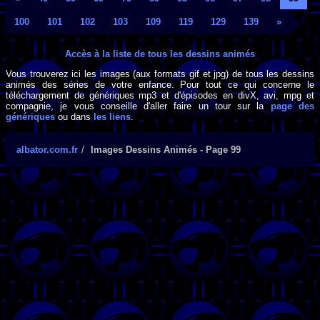
100
101
102
103
109
119
129
139
»
Accès à la liste de tous les dessins animés
Vous trouverez ici les images (aux formats gif et jpg) de tous les dessins
animés des séries de votre enfance. Pour tout ce qui concerne le
téléchargement de génériques mp3 et d'épisodes en divX, avi, mpg et
compagnie, je vous conseille d'aller faire un tour sur la
page des
génériques
ou dans
les liens
.
albator.com.fr
Images Dessins Animés - Page 99