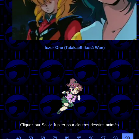
Iczer One (Tatakae!! Ikusā Wan)
Cliquez sur Sailor Jupiter pour d'autres dessins animés
«
49
59
69
79
89
95
96
97
98
99