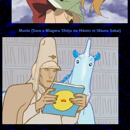
Munto (Sora o Miageru Shōjo no Hitomi ni Utsuru Sekai)