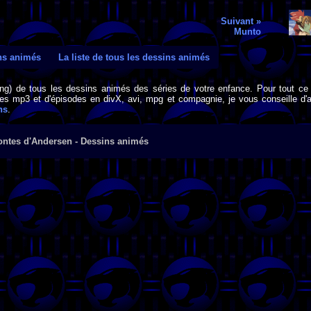
Suivant »
Munto
ins animés
La liste de tous les dessins animés
png) de tous les dessins animés des séries de votre enfance. Pour tout ce 
s mp3 et d'épisodes en divX, avi, mpg et compagnie, je vous conseille d'al
ns
.
ontes d'Andersen - Dessins animés