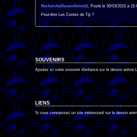
RechercheDessinAnimé2
, Posté le 30/03/2015 à 15:
Peut-être Les Contes de Tiji ?
SOUVENIRS
Ajoutez ici votre souvenir d'enfance sur le dessin animé
LIENS
Si vous connaissez un site intéressant sur le dessin anim