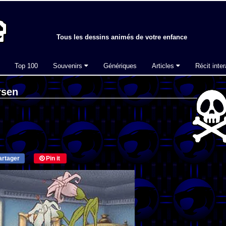
Tous les dessins animés de votre enfance
Top 100
Souvenirs
Génériques
Articles
Récit inter
rsen
rtager
Pin it