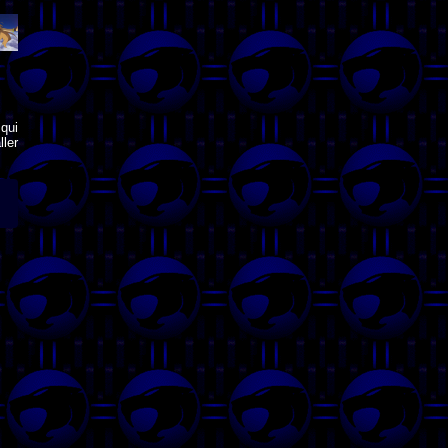
qui
ler