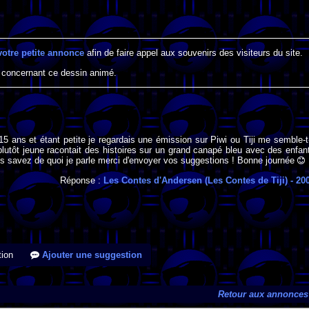
votre petite annonce
afin de faire appel aux souvenirs des visiteurs du site.
 concernant ce dessin animé.
 15 ans et étant petite je regardais une émission sur Piwi ou Tiji me semble-t-
utôt jeune racontait des histoires sur un grand canapé bleu avec des enfan
us savez de quoi je parle merci d'envoyer vos suggestions ! Bonne journée
Réponse :
Les Contes d'Andersen (Les Contes de Tiji)
- 20
ion
Ajouter une suggestion
Retour aux annonces