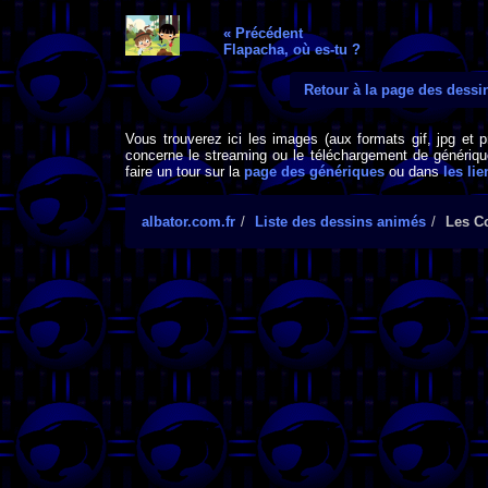
« Précédent
Flapacha, où es-tu ?
Retour à la page des dess
Vous trouverez ici les images (aux formats gif, jpg et 
concerne le streaming ou le téléchargement de générique
faire un tour sur la
page des génériques
ou dans
les lie
albator.com.fr
Liste des dessins animés
Les C