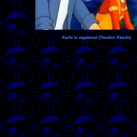
Kachi le vagabond (Tteodori Kkachi)