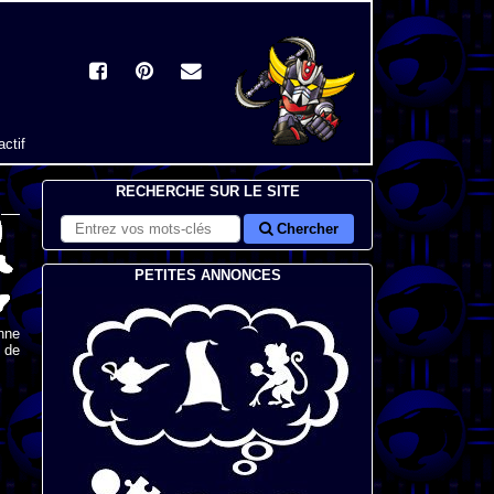
actif
RECHERCHE SUR LE SITE
Chercher
PETITES ANNONCES
nne
s de