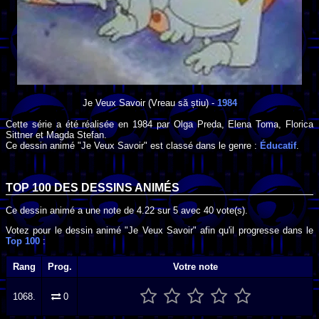
Je Veux Savoir
(Vreau să știu) -
1984
Cette série a été réalisée en
1984
par
Olga Preda
,
Elena Toma
,
Florica
Sittner
et
Magda Stefan
.
Ce dessin animé "Je Veux Savoir" est classé dans le genre :
Éducatif
.
TOP 100 DES
DESSINS ANIMÉS
Ce dessin animé a une note de
4.22
sur
5
avec
40
vote(s).
Votez pour le dessin animé "Je Veux Savoir" afin qu'il progresse dans le
Top 100
:
Rang
Prog.
Votre note
1068.
0