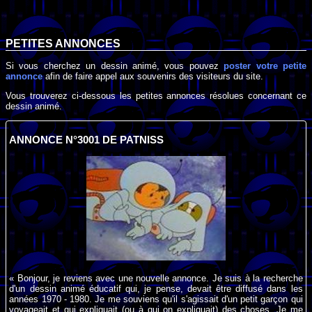
PETITES ANNONCES
Si vous cherchez un dessin animé, vous pouvez
poster votre petite
annonce
afin de faire appel aux souvenirs des visiteurs du site.
Vous trouverez ci-dessous les petites annonces résolues concernant ce
dessin animé.
ANNONCE N°3001 DE PATNISS
« Bonjour, je reviens avec une nouvelle annonce. Je suis à la recherche
d'un dessin animé éducatif qui, je pense, devait être diffusé dans les
années 1970 - 1980. Je me souviens qu'il s'agissait d'un petit garçon qui
voyageait et qui expliquait (ou à qui on expliquait) des choses. Je me