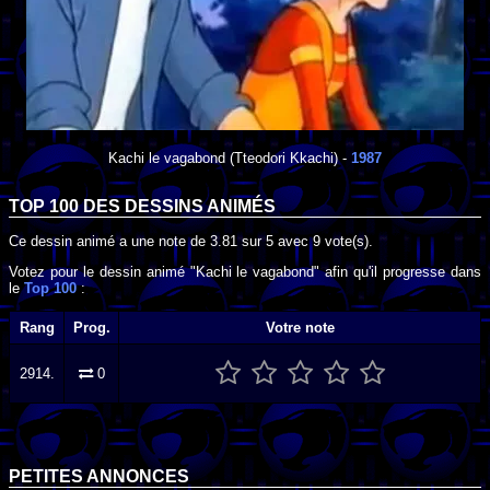
Kachi le vagabond
(Tteodori Kkachi) -
1987
TOP 100 DES
DESSINS ANIMÉS
Ce dessin animé a une note de
3.81
sur
5
avec
9
vote(s).
Votez pour le dessin animé "Kachi le vagabond" afin qu'il progresse dans
le
Top 100
:
Rang
Prog.
Votre note
2914.
0
PETITES ANNONCES