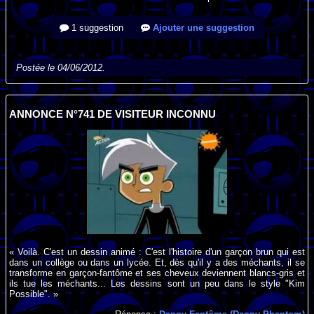
1 suggestion
Ajouter une suggestion
Postée le 04/06/2012.
ANNONCE N°741 DE VISITEUR INCONNU
« Voilà. C'est un dessin animé : C'est l'histoire d'un garçon brun qui est
dans un collège ou dans un lycée. Et, dès qu'il y a des méchants, il se
transforme en garçon-fantôme et ses cheveux deviennent blancs-gris et
ils tue les méchants... Les dessins sont un peu dans le style "Kim
Possible". »