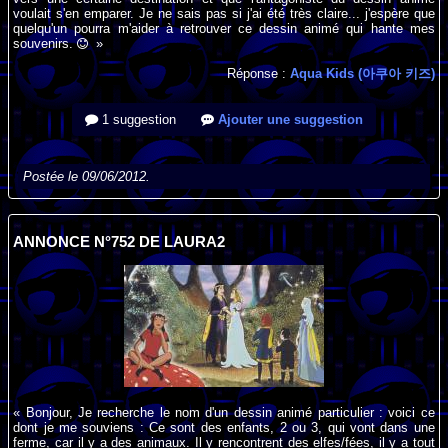
voulait s'en emparer. Je ne sais pas si j'ai été très claire... j'espère que
quelqu'un pourra m'aider à retrouver ce dessin animé qui hante mes
souvenirs.
»
Réponse :
Aqua Kids (아쿠아 키즈)
1 suggestion
Ajouter une suggestion
Postée le 09/06/2012.
ANNONCE N°752 DE LAURA2
« Bonjour, Je recherche le nom d'un dessin animé particulier : voici ce
dont je me souviens : Ce sont des enfants, 2 ou 3, qui vont dans une
ferme, car il y a des animaux. Il y rencontrent des elfes/fées, il y a tout