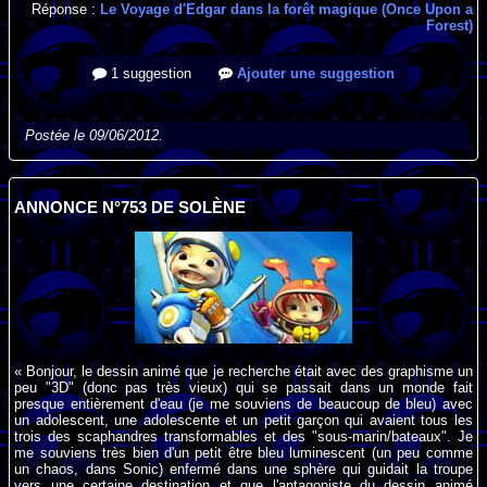
Réponse :
Le Voyage d'Edgar dans la forêt magique (Once Upon a
Forest)
1 suggestion
Ajouter une suggestion
Postée le 09/06/2012.
ANNONCE N°753 DE SOLÈNE
« Bonjour, le dessin animé que je recherche était avec des graphisme un
peu "3D" (donc pas très vieux) qui se passait dans un monde fait
presque entièrement d'eau (je me souviens de beaucoup de bleu) avec
un adolescent, une adolescente et un petit garçon qui avaient tous les
trois des scaphandres transformables et des "sous-marin/bateaux". Je
me souviens très bien d'un petit être bleu luminescent (un peu comme
un chaos, dans Sonic) enfermé dans une sphère qui guidait la troupe
vers une certaine destination et que l'antagoniste du dessin animé