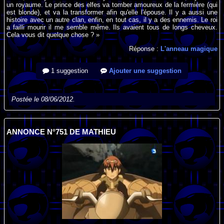
un royaume. Le prince des elfes va tomber amoureux de la fermière (qui
est blonde), et va la transformer afin qu'elle l'épouse. Il y a aussi une
histoire avec un autre clan, enfin, en tout cas, il y a des ennemis. Le roi
a failli mourir il me semble même. Ils avaient tous de longs cheveux.
Cela vous dit quelque chose ? »
Réponse :
L'anneau magique
1 suggestion
Ajouter une suggestion
Postée le 08/06/2012.
ANNONCE N°751 DE MATHIEU