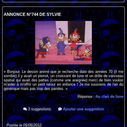
ANNONCE N°744 DE SYLVIE
« Bonjour, Le dessin animé que je recherche date des années 70 (il me
semble) il y avait un pierrot, un croissant de lune et un drôle de vaisseau
spatial qui avait des pattes (comme une araignée) merci de bien vouloir
m'aider à m'offrir un petit retour en enfance ! Je me souviens de l'air du
générique mais pas trop des paroles. »
Réponse :
Au clair de lune
3 suggestions
Ajouter une suggestion
Postée le 05/06/2012.