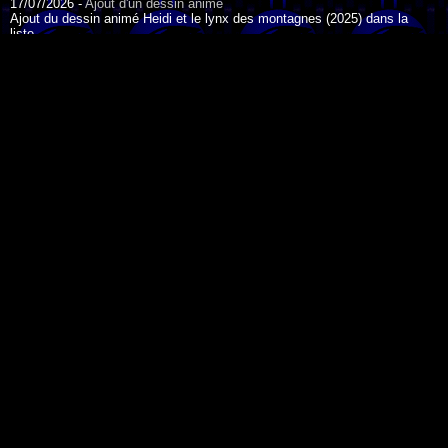
17/07/2026 -
Ajout d'un dessin animé
Ajout du dessin animé Heidi et le lynx des montagnes (2025) dans la
liste.
17/07/2026 -
Ajout d'un dessin animé
Ajout du dessin animé Heidi (2015) dans la liste.
17/07/2026 -
Ajout d'un dessin animé
Ajout du dessin animé Heidi (1995) dans la liste.
DESSIN ANIMÉ DU JOUR
09/07/2026 -
Ajout d'un dessin animé
Ajout du dessin animé Genki l'Aventurier de la Chance (2006) dans la
liste.
04/07/2026 -
Ajout d'un dessin animé
Ajout du dessin animé Vilain Petit Canard (2000) dans la liste.
04/07/2026 -
Ajout d'un dessin animé
Ajout du dessin animé Le Noël du vilain petit canard (2003) dans la liste.
La légende de Korra - 2012
Facebook
-
Pinterest
-
Newsletter