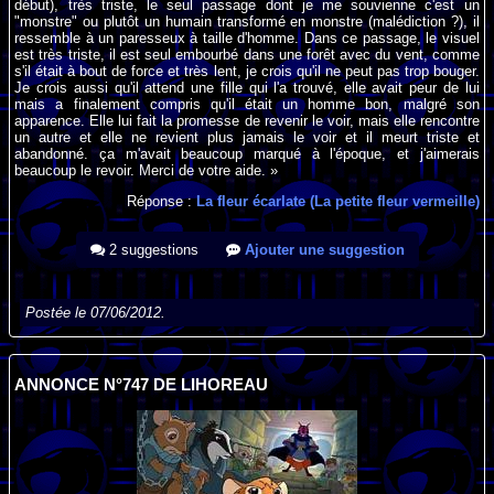
début), très triste, le seul passage dont je me souvienne c'est un
"monstre" ou plutôt un humain transformé en monstre (malédiction ?), il
ressemble à un paresseux à taille d'homme. Dans ce passage, le visuel
est très triste, il est seul embourbé dans une forêt avec du vent, comme
s'il était à bout de force et très lent, je crois qu'il ne peut pas trop bouger.
Je crois aussi qu'il attend une fille qui l'a trouvé, elle avait peur de lui
mais a finalement compris qu'il était un homme bon, malgré son
apparence. Elle lui fait la promesse de revenir le voir, mais elle rencontre
un autre et elle ne revient plus jamais le voir et il meurt triste et
abandonné. ça m'avait beaucoup marqué à l'époque, et j'aimerais
beaucoup le revoir. Merci de votre aide. »
Réponse :
La fleur écarlate (La petite fleur vermeille)
2 suggestions
Ajouter une suggestion
Postée le 07/06/2012.
ANNONCE N°747 DE LIHOREAU