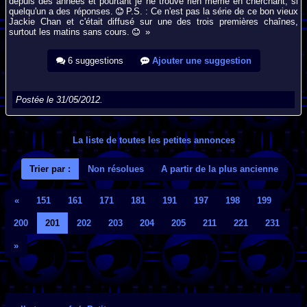
depuis des années et pourtant je ne trouve rien même en cherchant, si
quelqu'un a des réponses.
P.S. : Ce n'est pas la série de ce bon vieux
Jackie Chan et c'était diffusé sur une des trois premières chaînes,
surtout les matins sans cours.
»
6 suggestions
Ajouter une suggestion
Postée le 31/05/2012.
La liste de toutes les petites annonces
Trier par :
Non résolues
A partir de la plus ancienne
«
151
161
171
181
191
197
198
199
200
201
202
203
204
205
211
221
231
»