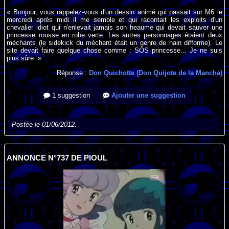
« Bonjour, vous rappelez-vous d'un dessin animé qui passait sur M6 le
mercredi après midi il me semble et qui racontait les exploits d'un
chevalier idiot qui n'enlevait jamais son heaume qui devait sauver une
princesse rousse en robe verte. Les autres personnages étaient deux
méchants (le sidekick du méchant était un genre de nain difforme). Le
site devait faire quelque chose comme : SOS princesse... Je ne suis
plus sûre. »
Réponse :
Don Quichotte (Don Quijote de la Mancha)
1 suggestion
Ajouter une suggestion
Postée le 01/06/2012.
ANNONCE N°737 DE PIOUL