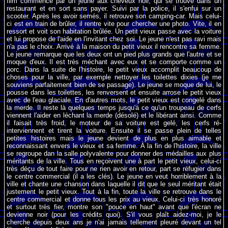
film commence par un jeune aux cheveux noir, qui se trouve dans un
restaurant et en sort sans payer. Suivi par la police, il s'enfui sur un
scooter. Après les avoir semés, il retrouve son camping-car. Mais celui-
ci est en train de brûler, il rentre vite pour chercher une photo. Vite, il en
ressort et voit son habitation brûlée. Un petit vieux passe avec la voiture
et lui propose de l'aide en l'invitant chez soi. Le jeune n'est pas ravi mais
n'a pas le choix. Arrivé à la maison du petit vieux il rencontre sa femme.
Le jeune remarque que les deux ont un pied plus grands que l'autre et se
moque d'eux. Il est très méchant avec eux et se comporte comme un
porc. Dans la suite de l'histoire, le petit vieux accomplit beaucoup de
choses pour la ville, par exemple nettoyer les toilettes dixies (je me
souviens parfaitement bien de se passage). Le jeune se moque de lui, le
pousse dans les toilettes, les renversent et ensuite arrose le petit vieux
avec de l'eau glaciale. En d'autres mots, le petit vieux est congelé dans
la merde. Il reste là quelques temps jusqu'à ce qu'un troupeau de cerfs
viennent l'aider en léchant la merde (désolé) et le libérant ainsi. Comme
il faisait très froid, le moteur de sa voiture est gelé, les cerfs ré-
interviennent et tirent la voiture. Ensuite il se passe plein de telles
petites histoires mais le jeune devient de plus en plus aimable et
reconnaissant envers le vieux et sa femme. À la fin de l'histoire, la ville
se regroupe dan la salle polyvalente pour donner des médailles aux plus
méritants de la ville. Tous en reçoivent une à part le petit vieux, celui-ci
très déçu de tout faire pour ne rien avoir en retour, part se réfugier dans
le centre commercial (il a les clés). Le jeune en veut horriblement à la
ville et chante une chanson dans laquelle il dit que le seul méritant était
justement le petit vieux. Tout à la fin, toute la ville se retrouve dans le
centre commercial et donne tous les prix au vieux. Celui-ci très honoré
et surtout très fier, montre son "pouce en haut" avant que l'écran ne
devienne noir (pour les crédits quoi). S'il vous plaît aidez-moi, je le
cherche depuis deux ans je n'ai jamais tellement pleuré devant un tel