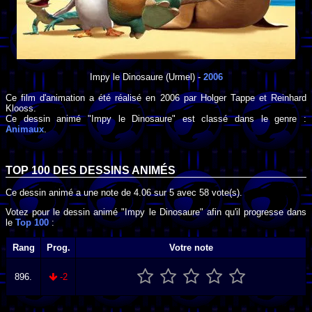
Impy le Dinosaure
(Urmel) -
2006
Ce film d'animation a été réalisé en
2006
par
Holger Tappe
et
Reinhard
Klooss
.
Ce dessin animé "Impy le Dinosaure" est classé dans le genre :
Animaux
.
TOP 100 DES
DESSINS ANIMÉS
Ce dessin animé a une note de
4.06
sur
5
avec
58
vote(s).
Votez pour le dessin animé "Impy le Dinosaure" afin qu'il progresse dans
le
Top 100
:
Rang
Prog.
Votre note
896.
-2