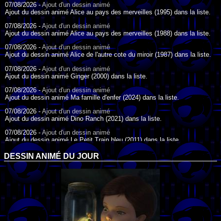
07/08/2026 -
Ajout d'un dessin animé
Ajout du dessin animé Alice au pays des merveilles (1995) dans la liste.
07/08/2026 -
Ajout d'un dessin animé
Ajout du dessin animé Alice au pays des merveilles (1988) dans la liste.
07/08/2026 -
Ajout d'un dessin animé
Ajout du dessin animé Alice de l'autre cote du miroir (1987) dans la liste.
07/08/2026 -
Ajout d'un dessin animé
Ajout du dessin animé Ginger (2000) dans la liste.
07/08/2026 -
Ajout d'un dessin animé
Ajout du dessin animé Ma famille d'enfer (2024) dans la liste.
07/08/2026 -
Ajout d'un dessin animé
Ajout du dessin animé Dino Ranch (2021) dans la liste.
07/08/2026 -
Ajout d'un dessin animé
Ajout du dessin animé Le Petit Train bleu (2011) dans la liste.
07/08/2026 -
Ajout d'un dessin animé
DESSIN ANIMÉ DU JOUR
Ajout du dessin animé Agent Spécial Oso (2009) dans la liste.
17/07/2026 -
Ajout d'un dessin animé
Ajout du dessin animé Peter Pan (1988) dans la liste.
17/07/2026 -
Ajout d'un dessin animé
Ajout du dessin animé Le Bossu de Notre-Dame (1996) dans la liste.