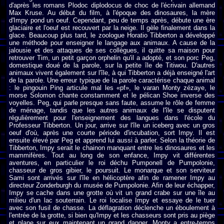
d'après les romans Plodoc diplodocus de choc de l'écrivain allemand
Max Kruse. Au début du film, à l'époque des dinosaures, la mère
d'Impy pond un oeuf. Cependant, peu de temps après, débute une ère
glaciaire et l'oeuf est recouvert par la neige. Il gèle finalement dans la
glace. Beaucoup plus tard, le zoologue Horatio Tibberton a développé
une méthode pour enseigner le langage aux animaux. A cause de la
jalousie et des attaques de ses collègues, il quitte sa maison pour
retrouver Tim, un petit garçon orphelin qu'il a adopté, et son porc Peg,
domestique doué de la parole, sur la petite île de Titiwou. D'autres
animaux vivent également sur l'île, à qui Tibberton a déjà enseigné l'art
de la parole. Une erreur typique de la parole caractérise chaque animal
: le pingouin Ping articule mal les «pf», le varan Monty zézaye, le
morse Solomon chante constamment et le pélican Shoe inverse des
voyelles. Peg, qui parle presque sans faute, assume le rôle de femme
de ménage, tandis que les autres animaux de l'île se disputent
régulièrement pour l'enseignement des langues dans l'école du
Professeur Tibberton. Un jour, arrive sur l'île un iceberg avec un gros
oeuf d'où, après une courte période d'incubation, sort Impy. Il est
ensuite élevé par Peg et apprend lui aussi à parler. Selon la théorie de
Tibberton, Impy serait le chainon manquant entre les dinosaures et les
mammifères. Tout au long de son enfance, Impy vit différentes
aventures, en particulier le roi déchu Pumponell de Pumpolonie,
chasseur de gros gibier, le poursuit. Le monarque et son serviteur
Sami sont arrivés sur l'île en hélicoptère afin de ramener Impy au
directeur Zonderburgh du musée de Pumpolonie. Afin de leur échapper,
Impy se cache dans une grotte où vit un grand crabe sur ​​une île au
milieu d'un lac souterrain. Le roi localise Impy et essaye de le tuer
avec son fusil de chasse. La déflagration déclenche un éboulement à
l'entrée de la grotte, si bien qu'Impy et les chasseurs sont pris au piège
et plane sur eux maintenant un grand danger. Monty a entre-temps