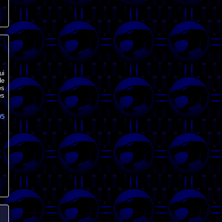
ui
de
es
es
05