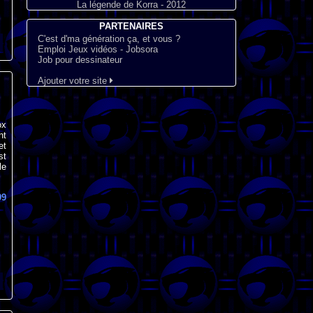
La légende de Korra - 2012
PARTENAIRES
C'est d'ma génération ça, et vous ?
Emploi Jeux vidéos - Jobsora
Job pour dessinateur
Ajouter votre site
ox
nt
et
st
le
99