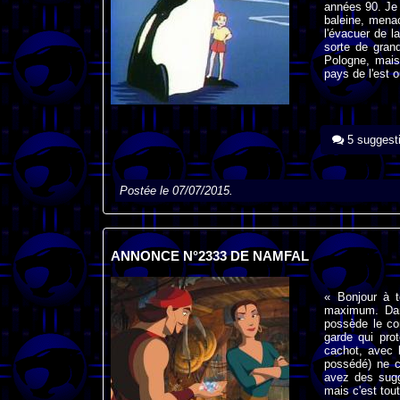
années 90. Je 
baleine, menac
l'évacuer de l
sorte de grand
Pologne, mais 
pays de l'est o
5 suggest
Postée le 07/07/2015.
ANNONCE N°2333 DE NAMFAL
« Bonjour à t
maximum. Dans
possède le co
garde qui pro
cachot, avec 
possédé) ne c
avez des sugg
mais c'est tout