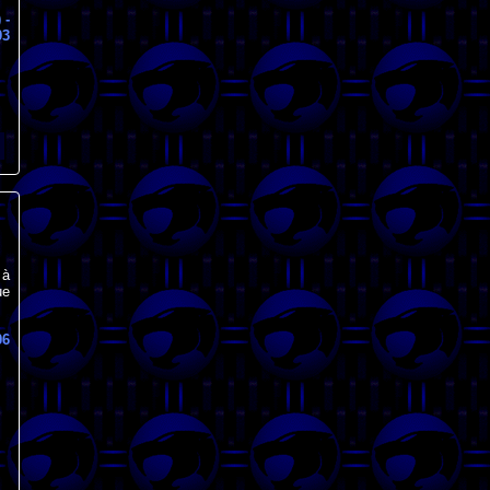
)
-
03
 à
ue
06