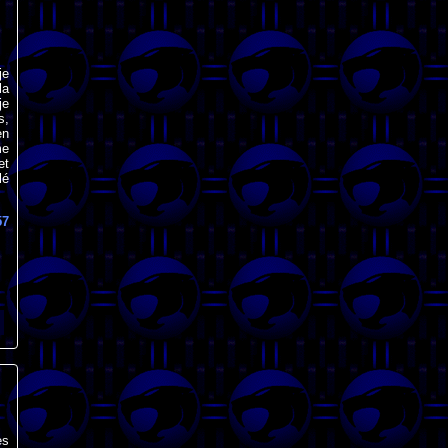
je
la
je
s,
en
me
et
lé
57
es