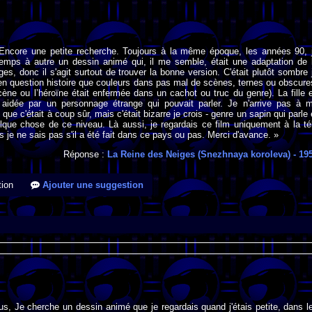
 Encore une petite recherche. Toujours à la même époque, les années 90, 
temps à autre un dessin animé qui, il me semble, était une adaptation de 
es, donc il s'agit surtout de trouver la bonne version. C'était plutôt sombre 
ien question histoire que couleurs dans pas mal de scènes, ternes ou obscure
ne ou l’héroïne était enfermée dans un cachot ou truc du genre). La fille 
t aidée par un personnage étrange qui pouvait parler. Je n'arrive pas à 
que c'était à coup sûr, mais c'était bizarre je crois - genre un sapin qui parle 
lque chose de ce niveau. Là aussi, je regardais ce film uniquement à la té
s je ne sais pas s'il a été fait dans ce pays ou pas. Merci d'avance. »
Réponse :
La Reine des Neiges (Snezhnaya koroleva)
- 19
ion
Ajouter une suggestion
us, Je cherche un dessin animé que je regardais quand j'étais petite, dans l