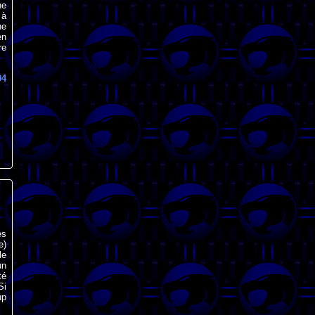
ne
 à
ne
en
re
94
es
e)
le
un
té
Si
up