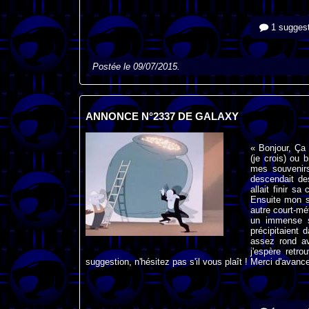
1 suggest
Postée le 09/07/2015.
ANNONCE N°2337 DE GALAXY
« Bonjour, Ça
(je crois) ou 
mes souvenirs
descendait des
allait finir sa
Ensuite mon s
autre court-mét
un immense s
précipitaient 
assez rond av
j'espère retr
suggestion, n'hésitez pas s'il vous plaît ! Merci d'avan