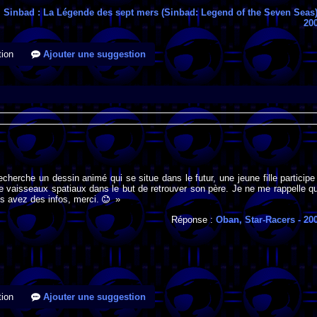
:
Sinbad : La Légende des sept mers (Sinbad: Legend of the Seven Seas
20
ion
Ajouter une suggestion
recherche un dessin animé qui se situe dans le futur, une jeune fille participe
 vaisseaux spatiaux dans le but de retrouver son père. Je ne me rappelle q
us avez des infos, merci.
»
Réponse :
Oban, Star-Racers
- 20
ion
Ajouter une suggestion