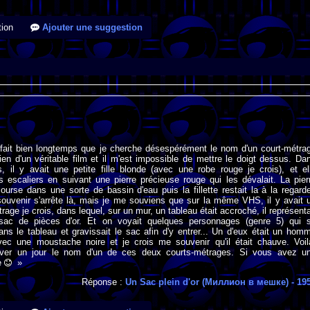
ion
Ajouter une suggestion
 fait bien longtemps que je cherche désespérément le nom d'un court-métra
bien d'un véritable film et il m'est impossible de mettre le doigt dessus. Da
, il y avait une petite fille blonde (avec une robe rouge je crois), et el
 escaliers en suivant une pierre précieuse rouge qui les dévalait. La pier
 course dans une sorte de bassin d'eau puis la fillette restait la à la regarde
ouvenir s'arrête là, mais je me souviens que sur la même VHS, il y avait 
rage je crois, dans lequel, sur un mur, un tableau était accroché, il représenta
ac de pièces d'or. Et on voyait quelques personnages (genre 5) qui 
dans le tableau et gravissait le sac afin d'y entrer... Un d'eux était un hom
ec une moustache noire et je crois me souvenir qu'il était chauve. Voil
ouver un jour le nom d'un de ces deux courts-métrages. Si vous avez u
ce
»
Réponse :
Un Sac plein d'or (Миллион в мешке)
- 19