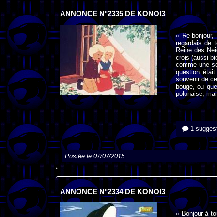
ANNONCE N°2335 DE KONOI3
« Re-bonjour,
regardais de 
Reine des Neig
crois (aussi b
comme une scè
question étai
souvenir de ce 
bouge, ou que
polonaise, mai
1 suggest
Postée le 07/07/2015.
ANNONCE N°2334 DE KONOI3
« Bonjour à to