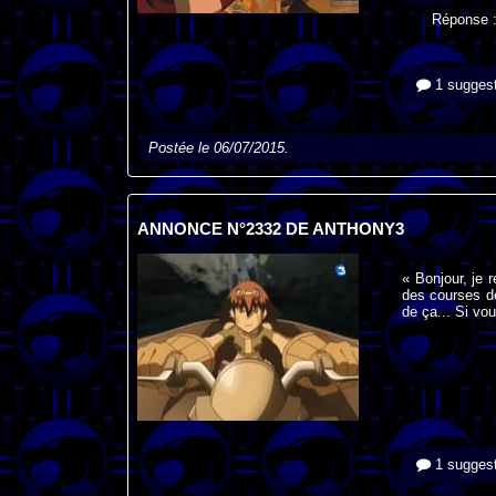
Réponse 
1 suggest
Postée le 06/07/2015.
ANNONCE N°2332 DE ANTHONY3
« Bonjour, je 
des courses de
de ça... Si vo
1 suggest