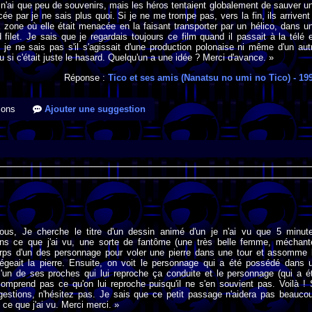
n'ai que peu de souvenirs, mais les héros tentaient globalement de sauver u
ée par je ne sais plus quoi. Si je ne me trompe pas, vers la fin, ils arrivent
a zone où elle était menacée en la faisant transporter par un hélico, dans u
 filet. Je sais que je regardais toujours ce film quand il passait à la télé 
je ne sais pas s'il s'agissait d'une production polonaise ni même d'un aut
u si c'était juste le hasard. Quelqu'un a une idée ? Merci d'avance. »
Réponse :
Tico et ses amis (Nanatsu no umi no Tico)
- 19
ions
Ajouter une suggestion
ous, Je cherche le titre d'un dessin animé d'un je n'ai vu que 5 minut
 ce que j'ai vu, une sorte de fantôme (une très belle femme, méchant
rps d'un des personnage pour voler une pierre dans une tour et assomme 
tégeait la pierre. Ensuite, on voit le personnage qui a été possédé dans 
l'un de ses proches qui lui reproche ça conduite et le personnage (qui a é
omprend pas ce qu'on lui reproche puisqu'il ne s'en souvient pas. Voilà ! 
estions, n'hésitez pas. Je sais que ce petit passage n'aidera pas beauco
 ce que j'ai vu. Merci merci. »