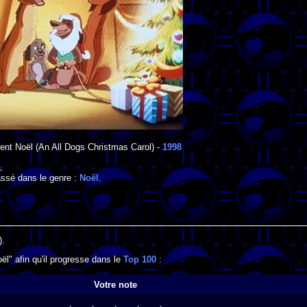
ent Noël
(An All Dogs Christmas Carol) -
1998
a
.
assé dans le genre :
Noël
.
).
l" afin qu'il progresse dans le
Top 100
:
Votre note