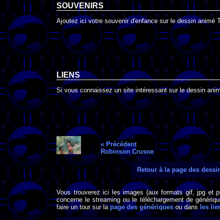
SOUVENIRS
Ajoutez ici votre souvenir d'enfance sur le dessin animé 
LIENS
Si vous connaissez un site intéressant sur le dessin anim
« Précédent
Robinson Crusoe
Retour à la page des dess
Vous trouverez ici les images (aux formats gif, jpg et 
concerne le streaming ou le téléchargement de générique
faire un tour sur la
page des génériques
ou dans
les lie