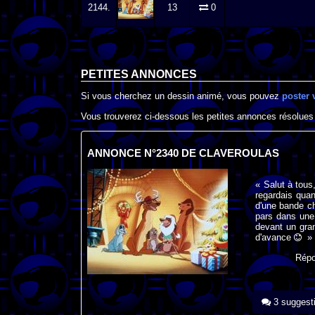
2144.
13
0
PETITES ANNONCES
Si vous cherchez un dessin animé, vous pouvez
poster 
Vous trouverez ci-dessous les petites annonces résolues
ANNONCE N°2340 DE CLAVEROULAS
« Salut à tous
regardais quand
d'une bande ch
pars dans une 
devant un gran
d'avance
»
Rép
3 suggest