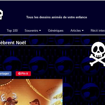
Tous les dessins animés de votre enfance
Top 100
Souvenirs
Génériques
Articles
Récit inter
lèbrent Noël
rtager
Pin it