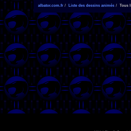
albator.com.fr
Liste des dessins animés
Tous l