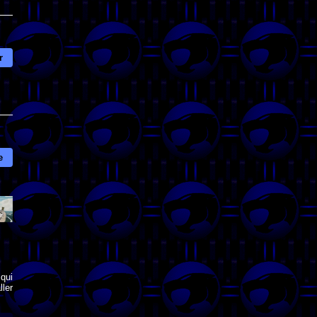
r
e
qui
ler