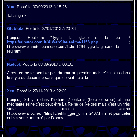
Yuu
, Posté le 07/09/2013 à 15:23.
Tabaluga ?
Glublutz
, Posté le 07/09/2013 à 20:23.
Bonjour. Peut-être "Tygra, la glace et le feu" ?
https://albator.com.fr/AlWebSite/anime-1153.php
;
http://www.planete-jeunesse.com/fiche-1294-tygra-la-glace-et-le-
feu.html
Nadcel
, Posté le 08/09/2013 à 00:10.
Alors, ça ne ressemble pas du tout au premier, mais c'est plus dans
le style du deuxième sans que ce soit celui-là.
Xen
, Posté le 27/11/2013 à 22:26.
Bonjour, S'il y a dans l'histoire 2 enfants (frère et sœur) et une
méchante reine c'est peut être La Reine de Neiges mais c'est un très
vieux dessin animé
http://www.allocine.fr/film/fichefilm_gen_cfilm=2407.html et pas celui
qui va sortir, remaké par Disney.