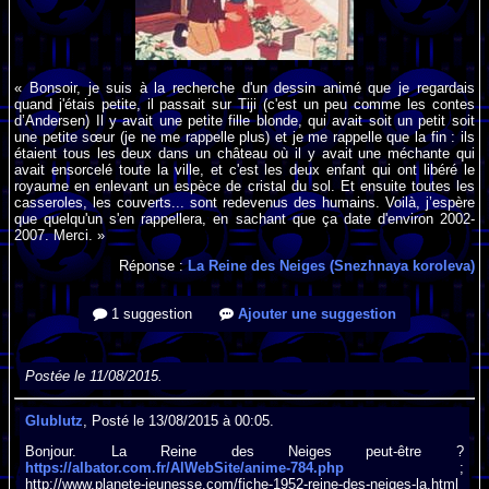
« Bonsoir, je suis à la recherche d'un dessin animé que je regardais
quand j'étais petite, il passait sur Tiji (c'est un peu comme les contes
d’Andersen) Il y avait une petite fille blonde, qui avait soit un petit soit
une petite sœur (je ne me rappelle plus) et je me rappelle que la fin : ils
étaient tous les deux dans un château où il y avait une méchante qui
avait ensorcelé toute la ville, et c'est les deux enfant qui ont libéré le
royaume en enlevant un espèce de cristal du sol. Et ensuite toutes les
casseroles, les couverts... sont redevenus des humains. Voilà, j’espère
que quelqu'un s'en rappellera, en sachant que ça date d'environ 2002-
2007. Merci. »
Réponse :
La Reine des Neiges (Snezhnaya koroleva)
1 suggestion
Ajouter une suggestion
Postée le 11/08/2015.
Glublutz
, Posté le 13/08/2015 à 00:05.
Bonjour. La Reine des Neiges peut-être ?
https://albator.com.fr/AlWebSite/anime-784.php
;
http://www.planete-jeunesse.com/fiche-1952-reine-des-neiges-la.html