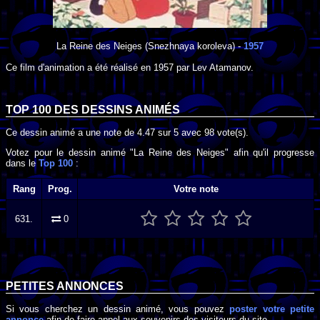
La Reine des Neiges
(Snezhnaya koroleva) -
1957
Ce film d'animation a été réalisé en
1957
par
Lev Atamanov
.
TOP 100 DES
DESSINS ANIMÉS
Ce dessin animé a une note de
4.47
sur
5
avec
98
vote(s).
Votez pour le dessin animé "La Reine des Neiges" afin qu'il progresse
dans le
Top 100
:
Rang
Prog.
Votre note
631.
0
PETITES ANNONCES
Si vous cherchez un dessin animé, vous pouvez
poster votre petite
annonce
afin de faire appel aux souvenirs des visiteurs du site.