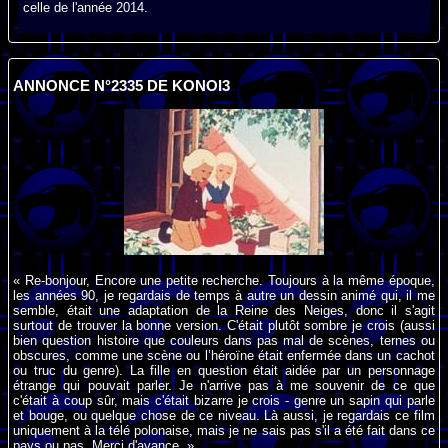
celle de l'année 2014.
ANNONCE N°2335 DE KONOI3
« Re-bonjour, Encore une petite recherche. Toujours à la même époque,
les années 90, je regardais de temps à autre un dessin animé qui, il me
semble, était une adaptation de la Reine des Neiges, donc il s'agit
surtout de trouver la bonne version. C'était plutôt sombre je crois (aussi
bien question histoire que couleurs dans pas mal de scènes, ternes ou
obscures, comme une scène ou l’héroïne était enfermée dans un cachot
ou truc du genre). La fille en question était aidée par un personnage
étrange qui pouvait parler. Je n'arrive pas à me souvenir de ce que
c'était à coup sûr, mais c'était bizarre je crois - genre un sapin qui parle
et bouge, ou quelque chose de ce niveau. Là aussi, je regardais ce film
uniquement à la télé polonaise, mais je ne sais pas s'il a été fait dans ce
pays ou pas. Merci d'avance. »