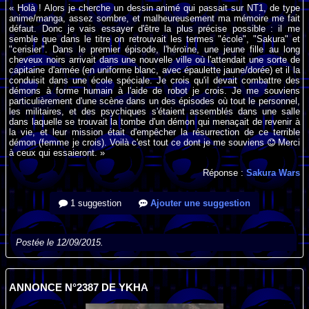
« Holà ! Alors je cherche un dessin animé qui passait sur NT1, de type
anime/manga, assez sombre, et malheureusement ma mémoire me fait
défaut. Donc je vais essayer d'être la plus précise possible : il me
semble que dans le titre on retrouvait les termes "école", "Sakura" et
"cerisier". Dans le premier épisode, l'héroïne, une jeune fille au long
cheveux noirs arrivait dans une nouvelle ville où l'attendait une sorte de
capitaine d'armée (en uniforme blanc, avec épaulette jaune/dorée) et il la
conduisit dans une école spéciale. Je crois qu'il devait combattre des
démons à forme humain à l'aide de robot je crois. Je me souviens
particulièrement d'une scène dans un des épisodes où tout le personnel,
les militaires, et des psychiques s'étaient assemblés dans une salle
dans laquelle se trouvait la tombe d'un démon qui menaçait de revenir à
la vie, et leur mission était d'empêcher la résurrection de ce terrible
démon (femme je crois). Voilà c'est tout ce dont je me souviens
Merci
à ceux qui essaieront. »
Réponse :
Sakura Wars
1 suggestion
Ajouter une suggestion
Postée le 12/09/2015.
ANNONCE N°2387 DE YKHA