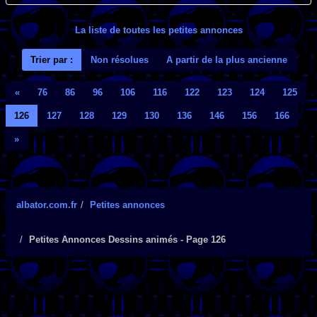
La liste de toutes les petites annonces
Trier par :
Non résolues
A partir de la plus ancienne
«
76
86
96
106
116
122
123
124
125
126
127
128
129
130
136
146
156
166
»
albator.com.fr
Petites annonces
Petites Annonces Dessins animés - Page 126