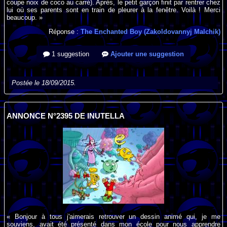
coupe noix de coco au carré). Après, le petit garçon finit par rentrer chez
lui où ses parents sont en train de pleurer à la fenêtre. Voilà ! Merci
beaucoup. »
Réponse :
The Enchanted Boy (Zakoldovannyj Malchik)
1 suggestion
Ajouter une suggestion
Postée le 18/09/2015.
ANNONCE N°2395 DE INUTELLA
« Bonjour à tous j'aimerais retrouver un dessin animé qui, je me
souviens, avait été présenté dans mon école pour nous apprendre