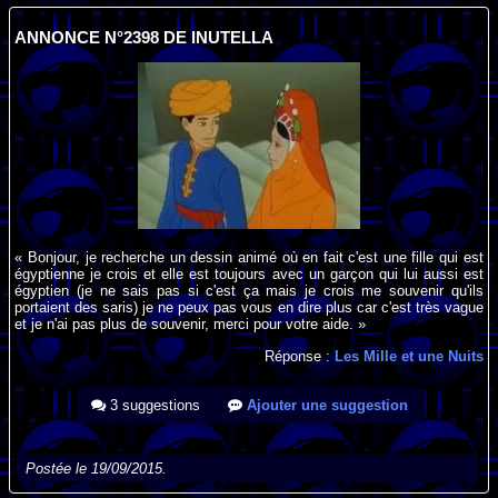
ANNONCE N°2398 DE INUTELLA
« Bonjour, je recherche un dessin animé où en fait c'est une fille qui est
égyptienne je crois et elle est toujours avec un garçon qui lui aussi est
égyptien (je ne sais pas si c'est ça mais je crois me souvenir qu'ils
portaient des saris) je ne peux pas vous en dire plus car c'est très vague
et je n'ai pas plus de souvenir, merci pour votre aide. »
Réponse :
Les Mille et une Nuits
3 suggestions
Ajouter une suggestion
Postée le 19/09/2015.