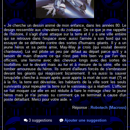
« Je cherche un dessin animé de mon enfance, dans les années 80. Le
design ressemble aux chevaliers du zodiaque. De ce que je me rappelle
de l'histoire, il s'agit d'une attaque sur la terre et il y a une ville entière
qui se retrouve dans l'espace avec aussi l'armée à son bord qui va
essayer de se défendre contre des sortes d'humains géants. Il y a un
jeune héros et sa petite amie, May-May je crois (qui voulait devenir
chanteuse). Lui est pilote un peu par défaut au départ parce qu'il y a
besoin de main d'œuvre ce qui n'est pas très bien vu par l'un des
officiers, une femme avec des cheveux longs avec des sortes de
tourbillons sur le devant mais au fur et à mesure de la série, elle va
tomber amoureuse du héros. Ils seront d'ailleurs forcés de s'embrasser
devant les géants qui réagissent bizarrement. Il va aussi la sauver
lorsqu'elle cherche à mourir après avoir appris la mort de son mari (?) et
à la fin, la terre est dévastée, les habitants de la ville sont les seuls
survivants pour repeupler la terre sur le vaisseau qui a réatterri. L'officier
se fait moquer car elle en est réduite à faire le ménage chez le jeune
héros mais je n'ai jamais su comment ça se terminait à cause d'un
poste défaillant. Merci pour votre aide. »
Réponse :
Robotech (Macross)
3 suggestions
Ajouter une suggestion