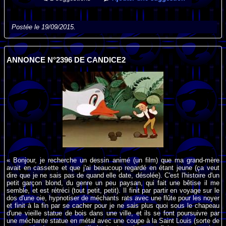
Postée le 19/09/2015.
ANNONCE N°2396 DE CANDICE2
« Bonjour, je recherche un dessin animé (un film) que ma grand-mère
avait en cassette et que j'ai beaucoup regardé en étant jeune (ça veut
dire que je ne sais pas de quand elle date, désolée). C'est l'histoire d'un
petit garçon blond, du genre un peu paysan, qui fait une bêtise il me
semble, et est rétréci (tout petit, petit). Il finit par partir en voyage sur le
dos d'une oie, hypnotiser de méchants rats avec une flûte pour les noyer
et finit à la fin par se cacher pour je ne sais plus quoi sous le chapeau
d'une vieille statue de bois dans une ville, et ils se font poursuivre par
une méchante statue en métal avec une coupe à la Saint Louis (sorte de