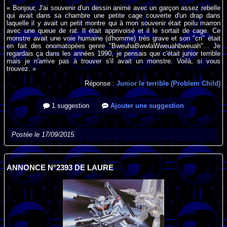
« Bonjour, J'ai souvenir d'un dessin animé avec un garçon assez rebelle
qui avait dans sa chambre une petite cage couverte d'un drap dans
laquelle il y avait un petit montre qui à mon souvenir était poilu marron
avec une queue de rat. Il était apprivoisé et il le sortait de cage. Ce
monstre avait une voie humaine (d'homme) très grave et son "cri" était
en fait des onomatopées genre "BweuhaBwwlaWweuahbweuah"... Je
regardais ça dans les années 1990, je pensais que c'était junior terrible
mais je n'arrive pas à trouver s'il avait un monstre. Voilà, si vous
trouvez. »
Réponse :
Junior le terrible (Problem Child)
1 suggestion
Ajouter une suggestion
Postée le 17/09/2015.
ANNONCE N°2393 DE LAURE