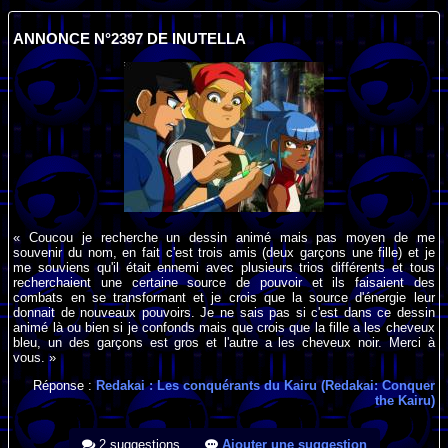
ANNONCE N°2397 DE INUTELLA
« Coucou je recherche un dessin animé mais pas moyen de me
souvenir du nom, en fait c'est trois amis (deux garçons une fille) et je
me souviens qu'il était ennemi avec plusieurs trios différents et tous
recherchaient une certaine source de pouvoir et ils faisaient des
combats en se transformant et je crois que la source d'énergie leur
donnait de nouveaux pouvoirs. Je ne sais pas si c'est dans ce dessin
animé là ou bien si je confonds mais que crois que la fille a les cheveux
bleu, un des garçons est gros et l'autre a les cheveux noir. Merci à
vous. »
Réponse :
Redakai : Les conquérants du Kairu (Redakai: Conquer
the Kairu)
2 suggestions
Ajouter une suggestion