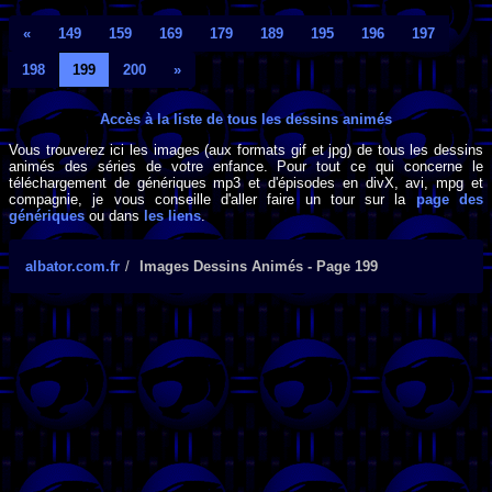
«
149
159
169
179
189
195
196
197
198
199
200
»
Accès à la liste de tous les dessins animés
Vous trouverez ici les images (aux formats gif et jpg) de tous les dessins
animés des séries de votre enfance. Pour tout ce qui concerne le
téléchargement de génériques mp3 et d'épisodes en divX, avi, mpg et
compagnie, je vous conseille d'aller faire un tour sur la
page des
génériques
ou dans
les liens
.
albator.com.fr
Images Dessins Animés - Page 199