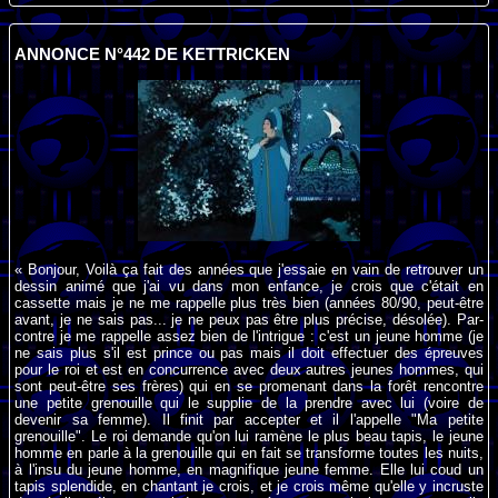
ANNONCE N°442 DE KETTRICKEN
« Bonjour, Voilà ça fait des années que j'essaie en vain de retrouver un
dessin animé que j'ai vu dans mon enfance, je crois que c'était en
cassette mais je ne me rappelle plus très bien (années 80/90, peut-être
avant, je ne sais pas... je ne peux pas être plus précise, désolée). Par-
contre je me rappelle assez bien de l'intrigue : c'est un jeune homme (je
ne sais plus s'il est prince ou pas mais il doit effectuer des épreuves
pour le roi et est en concurrence avec deux autres jeunes hommes, qui
sont peut-être ses frères) qui en se promenant dans la forêt rencontre
une petite grenouille qui le supplie de la prendre avec lui (voire de
devenir sa femme). Il finit par accepter et il l'appelle "Ma petite
grenouille". Le roi demande qu'on lui ramène le plus beau tapis, le jeune
homme en parle à la grenouille qui en fait se transforme toutes les nuits,
à l'insu du jeune homme, en magnifique jeune femme. Elle lui coud un
tapis splendide, en chantant je crois, et je crois même qu'elle y incruste