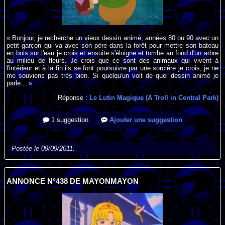
« Bonjour, je recherche un vieux dessin animé, années 80 ou 90 avec un
petit garçon qui va avec son père dans la forêt pour mettre son bateau
en bois sur l'eau je crois et ensuite s'éloigne et tombe au fond d'un arbre
au milieu de fleurs. Je crois que ce sont des animaux qui vivent à
l'intérieur et à la fin ils se font poursuivre par une sorcière je crois, je ne
me souviens pas très bien. Si quelqu'un voit de quel dessin animé je
parle... »
Réponse :
Le Lutin Magique (A Troll in Central Park)
1 suggestion
Ajouter une suggestion
Postée le 09/09/2011.
ANNONCE N°438 DE MAYONMAYON