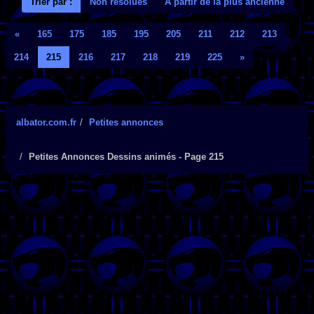
Trier par :
Non résolues
A partir de la plus ancienne
«
165
175
185
195
205
211
212
213
214
215
216
217
218
219
225
»
albator.com.fr
Petites annonces
Petites Annonces Dessins animés - Page 215