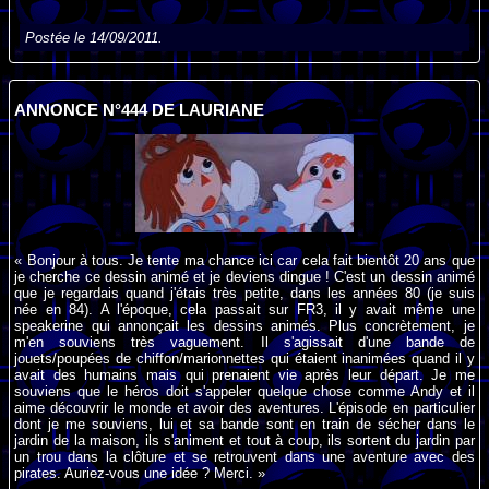
Postée le 14/09/2011.
ANNONCE N°444 DE LAURIANE
« Bonjour à tous. Je tente ma chance ici car cela fait bientôt 20 ans que
je cherche ce dessin animé et je deviens dingue ! C'est un dessin animé
que je regardais quand j'étais très petite, dans les années 80 (je suis
née en 84). A l'époque, cela passait sur FR3, il y avait même une
speakerine qui annonçait les dessins animés. Plus concrètement, je
m'en souviens très vaguement. Il s'agissait d'une bande de
jouets/poupées de chiffon/marionnettes qui étaient inanimées quand il y
avait des humains mais qui prenaient vie après leur départ. Je me
souviens que le héros doit s'appeler quelque chose comme Andy et il
aime découvrir le monde et avoir des aventures. L'épisode en particulier
dont je me souviens, lui et sa bande sont en train de sécher dans le
jardin de la maison, ils s'animent et tout à coup, ils sortent du jardin par
un trou dans la clôture et se retrouvent dans une aventure avec des
pirates. Auriez-vous une idée ? Merci. »