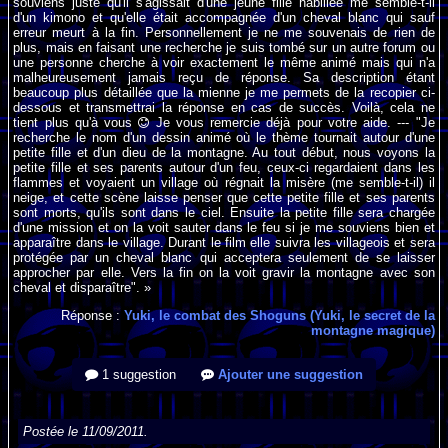
souviens juste qu'il s'agissait d'une jeune fille habillée me semble-t-il
d'un kimono et qu'elle était accompagnée d'un cheval blanc qui sauf
erreur meurt à la fin. Personnellement je ne me souvenais de rien de
plus, mais en faisant une recherche je suis tombé sur un autre forum ou
une personne cherche à voir exactement le même animé mais qui n'a
malheureusement jamais reçu de réponse. Sa description étant
beaucoup plus détaillée que la mienne je me permets de la recopier ci-
dessous et transmettrai la réponse en cas de succès. Voilà, cela ne
tient plus qu'à vous
Je vous remercie déjà pour votre aide. --- "Je
recherche le nom d'un dessin animé où le thème tournait autour d'une
petite fille et d'un dieu de la montagne. Au tout début, nous voyons la
petite fille et ses parents autour d'un feu, ceux-ci regardaient dans les
flammes et voyaient un village où régnait la misère (me semble-t-il) il
neige, et cette scène laisse penser que cette petite fille et ses parents
sont morts, qu'ils sont dans le ciel. Ensuite la petite fille sera chargée
d'une mission et on la voit sauter dans le feu si je me souviens bien et
apparaître dans le village. Durant le film elle suivra les villageois et sera
protégée par un cheval blanc qui acceptera seulement de se laisser
approcher par elle. Vers la fin on la voit gravir la montagne avec son
cheval et disparaître". »
Réponse :
Yuki, le combat des Shoguns (Yuki, le secret de la
montagne magique)
1 suggestion
Ajouter une suggestion
Postée le 11/09/2011.