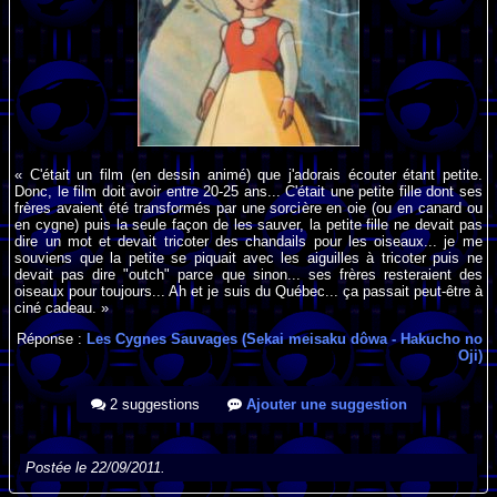
« C'était un film (en dessin animé) que j'adorais écouter étant petite.
Donc, le film doit avoir entre 20-25 ans... C'était une petite fille dont ses
frères avaient été transformés par une sorcière en oie (ou en canard ou
en cygne) puis la seule façon de les sauver, la petite fille ne devait pas
dire un mot et devait tricoter des chandails pour les oiseaux... je me
souviens que la petite se piquait avec les aiguilles à tricoter puis ne
devait pas dire "outch" parce que sinon... ses frères resteraient des
oiseaux pour toujours... Ah et je suis du Québec... ça passait peut-être à
ciné cadeau. »
Réponse :
Les Cygnes Sauvages (Sekai meisaku dôwa - Hakucho no
Oji)
2 suggestions
Ajouter une suggestion
Postée le 22/09/2011.