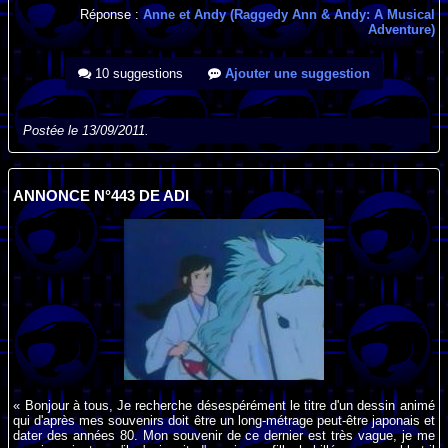
Réponse :
Anne et Andy (Raggedy Ann & Andy: A Musical
Adventure)
10 suggestions
Ajouter une suggestion
Postée le 13/09/2011.
ANNONCE N°443 DE ADI
« Bonjour à tous, Je recherche désespérément le titre d'un dessin animé
qui d'après mes souvenirs doit être un long-métrage peut-être japonais et
dater des années 80. Mon souvenir de ce dernier est très vague, je me