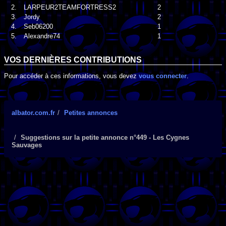
2.
LARPEUR2TEAMFORTRESS2
2
3.
Jordy
2
4.
Seb06200
1
5.
Alexandre74
1
VOS DERNIÈRES CONTRIBUTIONS
Pour accéder à ces informations, vous devez
vous connecter
.
albator.com.fr
Petites annonces
Suggestions sur la petite annonce n°449 - Les Cygnes
Sauvages